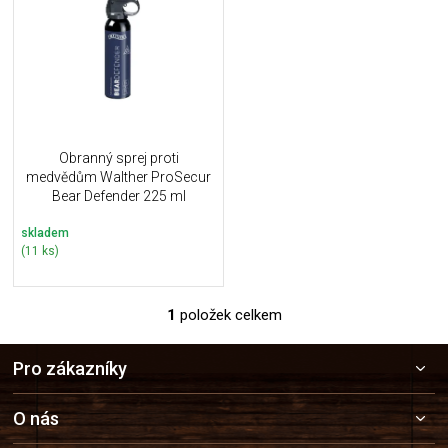
u
i
k
s
t
p
ů
r
o
d
u
Obranný sprej proti
k
medvědům Walther ProSecur
t
Bear Defender 225 ml
ů
skladem
(11 ks)
1
položek celkem
O
v
Z
l
Pro zákazníky
á
á
p
d
a
a
O nás
c
t