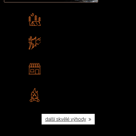
Rádi předáváme zkušenosti
Poradíme vám s výběrem
Zboží sami testujeme
U nás nekoupíte „zajíce v pytli“
2 kamenné prodejny
Navštivte nás v Praze a
Šumperku
Vlastní značka JuBö
Poctivá ruční výroba v ČR
další skvělé výhody