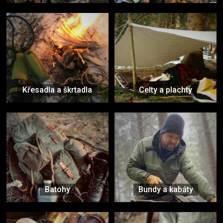
Křesadla a škrtadla
Celty a plachty
Batohy
Bundy a kabáty