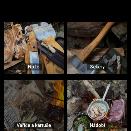
Užijte si to v přírodě
Vybavení, na které spoléháte nejčastěji
Nože
Sekery
Vařiče a kartuše
Nádobí