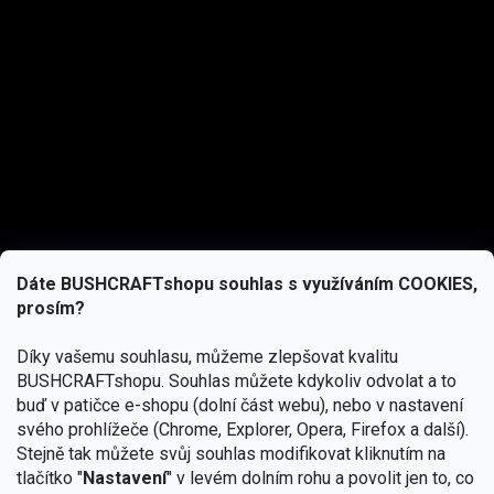
Dáte BUSHCRAFTshopu souhlas s využíváním COOKIES,
prosím?
Díky vašemu souhlasu, můžeme zlepšovat kvalitu
BUSHCRAFTshopu.
Souhlas můžete kdykoliv odvolat a to
buď v patičce e-shopu (dolní část webu), nebo v nastavení
svého prohlížeče (Chrome, Explorer, Opera, Firefox a další).
Stejně tak můžete svůj souhlas modifikovat kliknutím na
tlačítko "
Nastavení
" v levém dolním rohu a povolit jen to, co