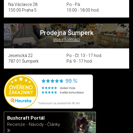
Na Václavce 28
Po - Pá:
150 00 Praha 5
10:00 - 18:00 hod.
Prodejna Šumperk
více informací
Jesenická 22
Po - Čt: 13 - 17 hod.
787 01 Šumperk
Pá: 9 - 17 hod.
Bushcraft Portál
Recenze - Návody - Články