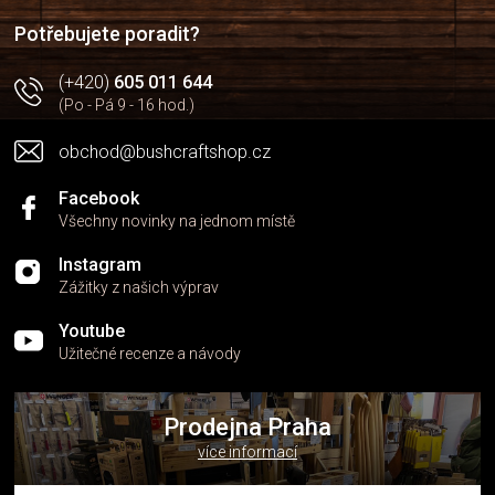
í
í
p
Potřebujete poradit?
r
v
(+420)
605 011 644
k
(Po - Pá 9 - 16 hod.)
y
v
obchod@bushcraftshop.cz
ý
p
i
Facebook
s
Všechny novinky na jednom místě
u
Instagram
Zážitky z našich výprav
Youtube
Užitečné recenze a návody
Prodejna Praha
více informací