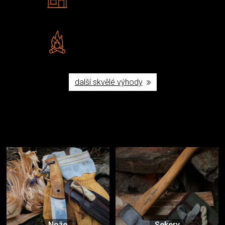
Navštivte nás v Praze a
Šumperku
Vlastní značka JuBö
Poctivá ruční výroba v ČR
další skvělé výhody
Užijte si to v přírodě
Vybavení, na které spoléháte nejčastěji
Nože
Sekery