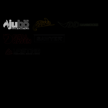
Značky ověřené samotnou přírodou
další značky
Odebírat newsletter
Vložte svůj e-mail a my vám budeme zasílat informace o
nových produktech na našem e-shopu.
E-mail