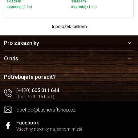
skladem -
skladem -
doprodej
(1 ks)
doprodej
(1 ks)
6
položek celkem
O
v
Z
l
Pro zákazníky
á
á
p
d
a
a
O nás
c
t
í
í
p
Potřebujete poradit?
r
v
(+420)
605 011 644
k
(Po - Pá 9 - 16 hod.)
y
v
obchod@bushcraftshop.cz
ý
p
i
Facebook
s
Všechny novinky na jednom místě
u