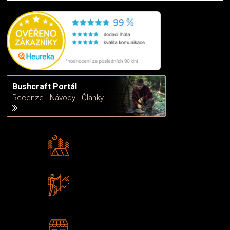
Bushcraft Portál
Recenze - Návody - Články
Rádi předáváme zkušenosti
Poradíme vám s výběrem
Zboží sami testujeme
U nás nekoupíte „zajíce v pytli“
2 kamenné prodejny