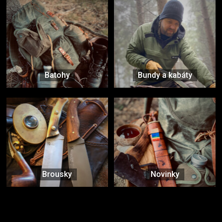
Batohy
Bundy a kabáty
Brousky
Novinky