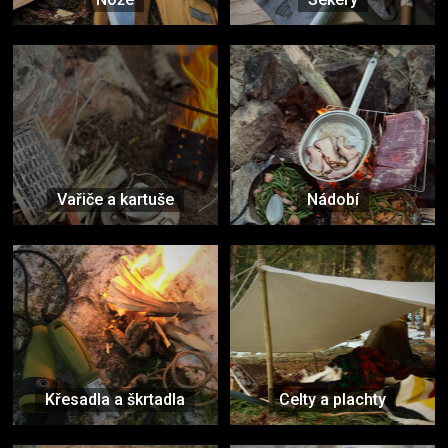
Vařiče a kartuše
Nádobí
Křesadla a škrtadla
Celty a plachty