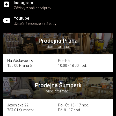
Instagram
Zážitky z našich výprav
Youtube
Užitečné recenze a návody
Prodejna Praha
více informací
Na Václavce 28
Po - Pá:
150 00 Praha 5
10:00 - 18:00 hod.
Prodejna Šumperk
více informací
Jesenická 22
Po - Čt: 13 - 17 hod.
787 01 Šumperk
Pá: 9 - 17 hod.