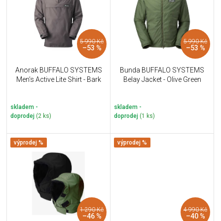
i
k
s
t
p
ů
r
5 990 Kč
5 990 Kč
o
–53 %
–53 %
d
u
Anorak BUFFALO SYSTEMS
Bunda BUFFALO SYSTEMS
k
Men’s Active Lite Shirt - Bark
Belay Jacket - Olive Green
t
ů
skladem -
skladem -
doprodej
(2 ks)
doprodej
(1 ks)
výprodej %
výprodej %
1 290 Kč
4 990 Kč
–46 %
–40 %