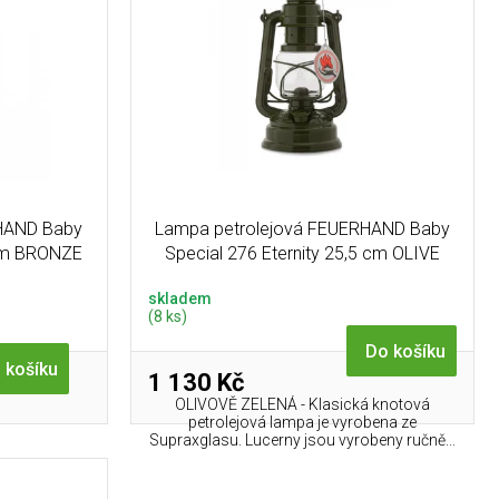
HAND Baby
Lampa petrolejová FEUERHAND Baby
 cm BRONZE
Special 276 Eternity 25,5 cm OLIVE
skladem
(8 ks)
Do košíku
 košíku
1 130 Kč
OLIVOVĚ ZELENÁ - Klasická knotová
petrolejová lampa je vyrobena ze
Supraxglasu. Lucerny jsou vyrobeny ručně...