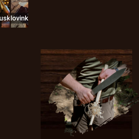
usky
Novinky