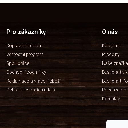
Z
á
p
a
t
Pro zákazníky
O nás
í
Doprava a platba
Kdo jsme
Věrnostní program
Prodejny
Spolupráce
Naše značka
Obchodní podmínky
Bushcraft ví
Reklamace a vrácení zboží
Bushcraft Po
Ochrana osobních údajů
Recenze ob
Kontakty