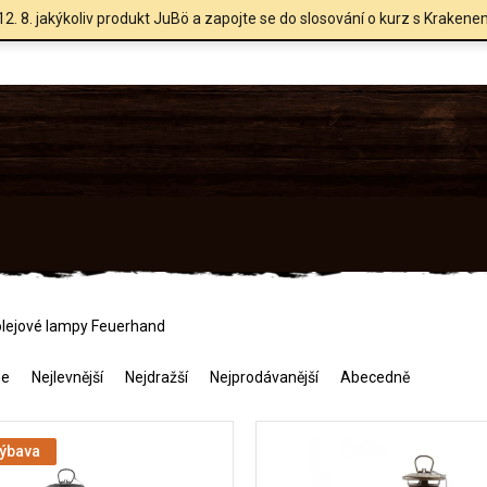
12. 8. jakýkoliv produkt JuBö a zapojte se do slosování o kurz s Krakene
olejové lampy Feuerhand
me
Nejlevnější
Nejdražší
Nejprodávanější
Abecedně
výbava