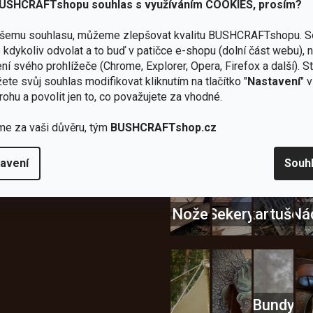
USHCRAFTshopu souhlas s využíváním COOKIES, prosím?
ašemu souhlasu, můžeme zlepšovat kvalitu BUSHCRAFTshopu.
S
kdykoliv odvolat a to buď v patičce e-shopu (dolní část webu), 
Zboží
2
Vlastní
i
Užijte si to v 
ní svého prohlížeče (Chrome, Explorer, Opera, Firefox a další). S
sami
kamenné
značka
dáváme
ete svůj souhlas modifikovat kliknutím na tlačítko "
Nastavení
" 
testujeme
prodejny
JuBö
Vybavení, na které spoléhát
šenosti
rohu a povolit jen to, co považujete za vhodné.
U nás
Navštivte
Poctivá
adíme
nekoupíte
nás v
ruční
 s
me za vaši důvěru, tým
BUSHCRAFTshop.cz
„zajíce v
Praze a
výroba
ěrem
pytli“
Šumperku
v ČR
avení
Souh
Vařiče
lší skvělé výhody
a
Nože
Sekery
kartuše
Ná
Bundy