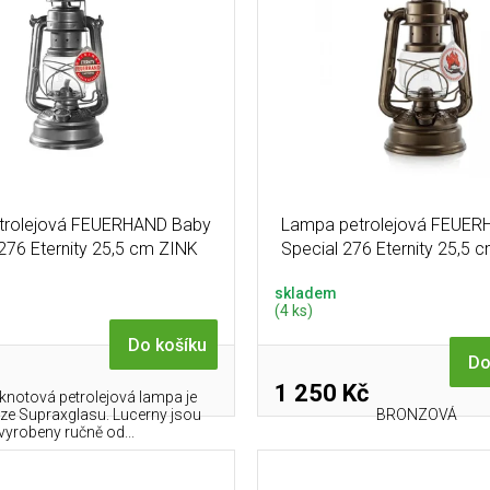
trolejová FEUERHAND Baby
Lampa petrolejová FEUER
276 Eternity 25,5 cm ZINK
Special 276 Eternity 25,5
skladem
(4 ks)
Do košíku
Do
1 250 Kč
knotová petrolejová lampa je
ze Supraxglasu. Lucerny jsou
BRONZOVÁ
vyrobeny ručně od...