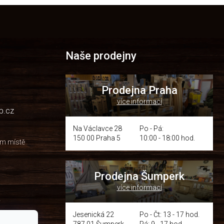
Naše prodejny
Prodejna Praha
více informací
p.cz
Na Václavce 28
Po - Pá:
150 00 Praha 5
10:00 - 18:00 hod.
om místě
Prodejna Šumperk
více informací
y
Jesenická 22
Po - Čt: 13 - 17 hod.
787 01 Šumperk
Pá: 9 - 17 hod.