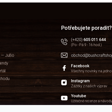
O
v
l
á
d
a
Potřebujete poradit?
c
í
(+420)
605 011 644
p
(Po - Pá 9 - 16 hod.)
r
v
 — JuBö
obchod@bushcraftsho
k
y
kendy
v
Facebook
ý
rtál
Všechny novinky na jedn
p
chodu
i
Instagram
s
Zážitky z našich výprav
u
Youtube
Užitečné recenze a návod