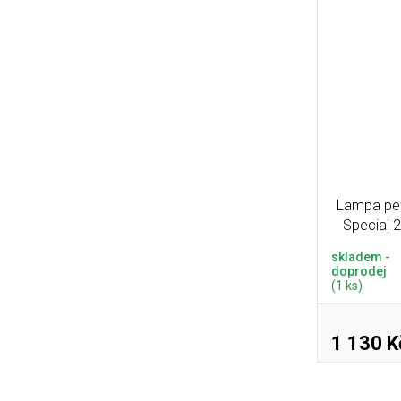
Lampa pe
Special 
skladem -
doprodej
(1 ks)
1 130 K