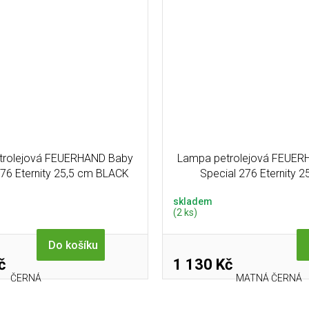
trolejová FEUERHAND Baby
Lampa petrolejová FEUER
276 Eternity 25,5 cm BLACK
Special 276 Eternity 2
MATTSCHWARZ
skladem
(2 ks)
Do košíku
č
1 130 Kč
ČERNÁ
MATNÁ ČERNÁ