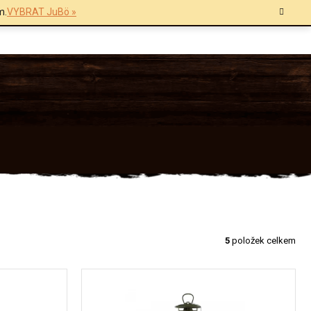
m.
VYBRAT JuBö »
5
položek celkem