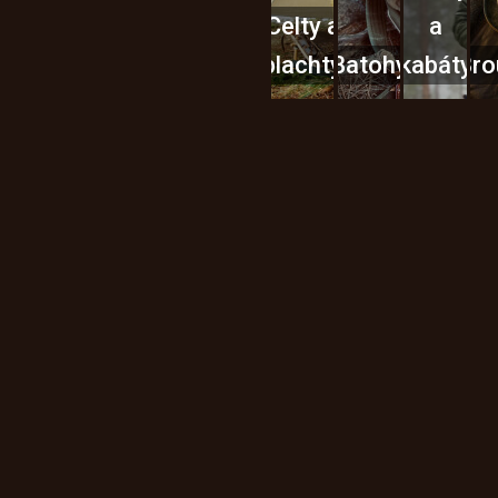
Celty a
a
plachty
Batohy
kabáty
Bro
Instagram
h produktech na našem e-
údajů