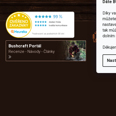
Dáte B
Díky v
můžete 
Rád
nastave
pře
tak můž
zku
dolním 
Por
vám
Bushcraft Portál
Děkuje
výb
Recenze - Návody - Články
Nast
da