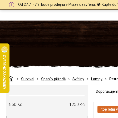
Přejít
Od 27.7. - 7.8. bude prodejna v Praze uzavřena. 🏕️ Kupte do 
na
obsah
Domů
Survival
Spaní v přírodě
Svítilny
Lampy
Petr
Ř
P
a
Doporučuje
o
z
s
e
V
t
860
Kč
1250
Kč
n
ý
top letní 
r
í
p
a