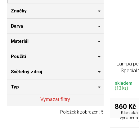
p
i
n
r
s
n
Značky
o
p
í
d
r
p
Barva
u
o
a
k
d
n
Materiál
t
u
e
ů
k
l
Použití
t
Lampa pe
ů
Special 
Světelný zdroj
skladem
Typ
(13 ks)
Vymazat filtry
860 Kč
Položek k zobrazení:
5
Klasická 
vyrobena 