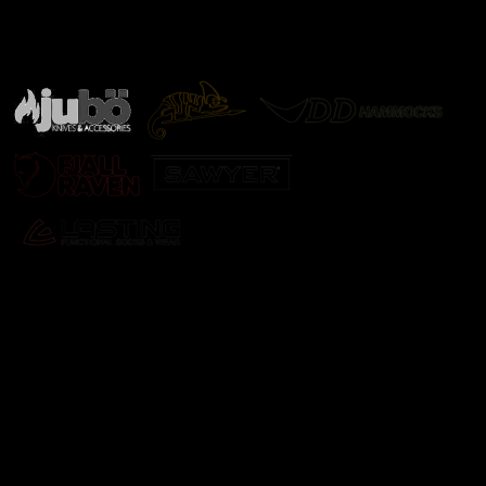
Značky ověřené samotnou přírodou
další značky
Odebírat newsletter
Vložte svůj e-mail a my vám budeme zasílat informace o
nových produktech na našem e-shopu.
E-mail