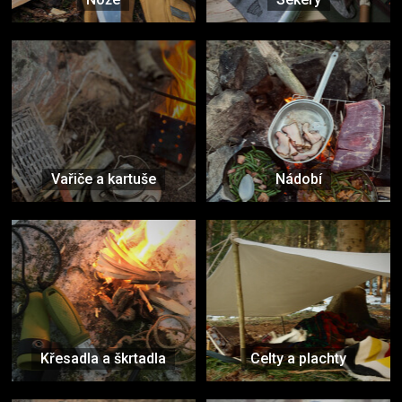
Vařiče a kartuše
Nádobí
Křesadla a škrtadla
Celty a plachty