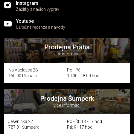
Instagram
Zážitky z našich výprav
Youtube
Užitečné recenze a návody
Prodejna Praha
více informací
Na Václavce 28
Po - Pá:
150 00 Praha 5
10:00 - 18:00 hod.
Prodejna Šumperk
více informací
Jesenická 22
Po - Čt: 13 - 17 hod.
787 01 Šumperk
Pá: 9 - 17 hod.