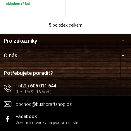
skladem
(2 ks)
5
položek celkem
O
v
Z
l
Pro zákazníky
á
á
p
d
a
a
O nás
c
t
í
í
p
Potřebujete poradit?
r
v
(+420)
605 011 644
k
(Po - Pá 9 - 16 hod.)
y
v
obchod@bushcraftshop.cz
ý
p
i
Facebook
s
Všechny novinky na jednom místě
u