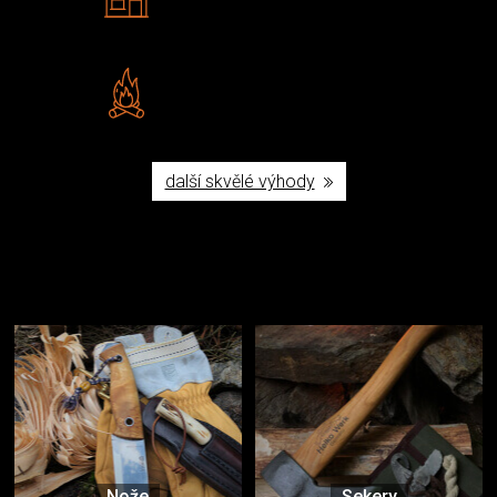
Navštivte nás v Praze a
Šumperku
Vlastní značka JuBö
Poctivá ruční výroba v ČR
další skvělé výhody
Užijte si to v přírodě
Vybavení, na které spoléháte nejčastěji
Nože
Sekery