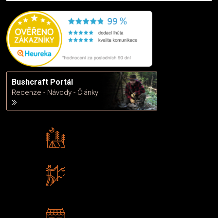
Bushcraft Portál
Recenze - Návody - Články
Rádi předáváme zkušenosti
Poradíme vám s výběrem
Zboží sami testujeme
U nás nekoupíte „zajíce v pytli“
2 kamenné prodejny