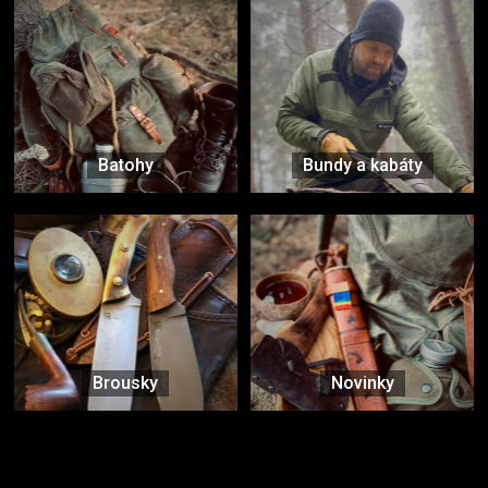
Batohy
Bundy a kabáty
Brousky
Novinky