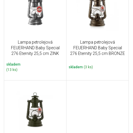
i
k
s
t
p
ů
r
o
d
u
Lampa petrolejová
Lampa petrolejová
k
FEUERHAND Baby Special
FEUERHAND Baby Special
t
276 Eternity 25,5 cm ZINK
276 Eternity 25,5 cm BRONZE
ů
skladem
skladem
(3 ks)
(13 ks)