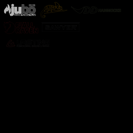
Odebírat newsletter
Vložte svůj e-mail a my vám budeme zasílat informace o
nových produktech na našem e-shopu.
E-mail
Vložením e-mailu souhlasíte s
podmínkami ochrany