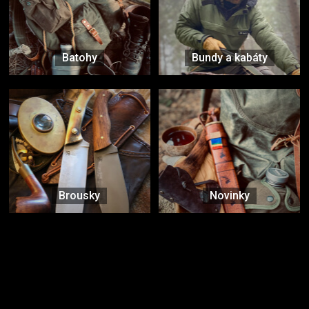
Batohy
Bundy a kabáty
Brousky
Novinky
Značky ověřené samotnou přírodou
další značky