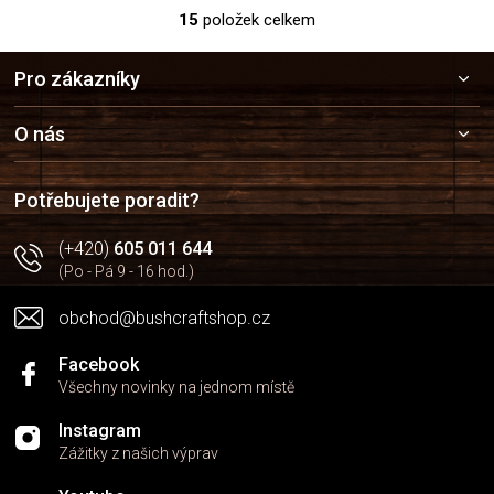
15
položek celkem
O
v
Z
l
Pro zákazníky
á
á
p
d
a
a
O nás
c
t
í
í
p
Potřebujete poradit?
r
v
(+420)
605 011 644
k
(Po - Pá 9 - 16 hod.)
y
v
obchod@bushcraftshop.cz
ý
p
i
Facebook
s
Všechny novinky na jednom místě
u
Instagram
Zážitky z našich výprav