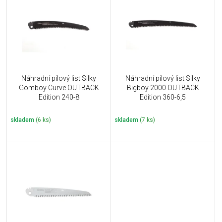
u
i
k
s
t
p
ů
r
o
d
u
Náhradní pilový list Silky
Náhradní pilový list Silky
k
Gomboy Curve OUTBACK
Bigboy 2000 OUTBACK
t
Edition 240-8
Edition 360-6,5
ů
skladem
(6 ks)
skladem
(7 ks)