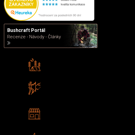
Bushcraft Portál
Recenze - Návody - Články
Rádi předáváme zkušenosti
Poradíme vám s výběrem
Zboží sami testujeme
U nás nekoupíte „zajíce v pytli“
2 kamenné prodejny
Navštivte nás v Praze a
Šumperku