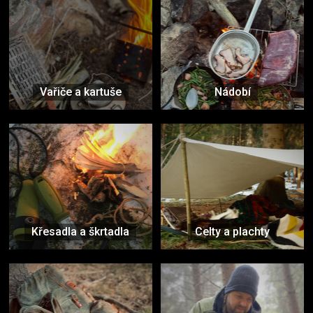
Vařiče a kartuše
Nádobí
Křesadla a škrtadla
Celty a plachty