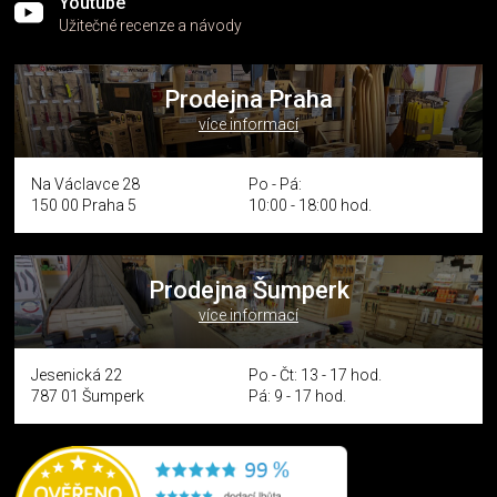
Youtube
Užitečné recenze a návody
Prodejna Praha
více informací
Na Václavce 28
Po - Pá:
150 00 Praha 5
10:00 - 18:00 hod.
Prodejna Šumperk
více informací
Jesenická 22
Po - Čt: 13 - 17 hod.
787 01 Šumperk
Pá: 9 - 17 hod.