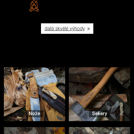
Vlastní značka JuBö
Poctivá ruční výroba v ČR
další skvělé výhody
Užijte si to v přírodě
Vybavení, na které spoléháte nejčastěji
Nože
Sekery