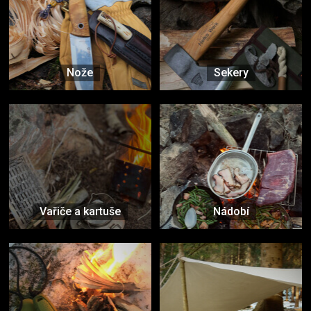
Nože
Sekery
Vařiče a kartuše
Nádobí