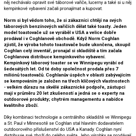
něj nechávalo opravit své táborové vařiče, lucerny a také si u něj
kempinkové vybavení začali pronajímat a kupovat.
Norm si byl vědom toho, že si zákazníci chtějí na svých
táborových benzínových vařičích dělat také toasty. Jeden
model toastovače už se vyráběl v USA a velice dobře
prodával i v Coghlanově obchodě. Když Norm Coghlan
zjistil, že výroba tohoto toastovače bude ukončena, skoupil
Coghlan celý inventář, pronajal si skladiště a tím začala
Coghlanova distribuce kempinkového vybavení.
Kempinkový táborový toaster se ve Winnipegu vyrábí od
šedesátých let. Od té doby společnost prodala přes 7
miliónů toastovačů. Coghlanův úspěch v oblasti zabývajícím
se kempováním je založen na třech klíčových vlastnostech
- velkém důrazu na skvělé zákaznické podpoře, zástupci
mají v průměru 20 let zkušeností a jedná se o experty na
outdoorové produkty; chytrém managementu a nabídce
kvalitního zboží.
Díky kombinaci technologie a centrálního skladiště ve Winnipegu
a St. Paul v Minnesotě se Coghlan stal hlavním dodavatelem
outdoorového příslušenství do USA a Kanady. Coghlan nyní
distribuuje své zboží do celého světa. Jeho výrobky se prodávají