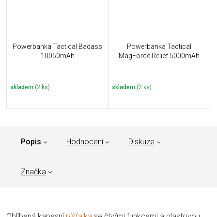
Powerbanka Tactical Badass
Powerbanka Tactical
10050mAh
MagForce Relief 5000mAh
skladem
(2 ks)
skladem
(2 ks)
Popis
Hodnocení
Diskuze
Značka
Oblíbená kapesní
píšťalka
se čtyřmi funkcemi a plastovou