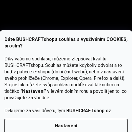
Dáte BUSHCRAFTshopu souhlas s využíváním COOKIES,
prosím?
Díky vašemu souhlasu, můžeme zlepšovat kvalitu
BUSHCRAFTshopu.
Souhlas můžete kdykoliv odvolat a to
buď v patičce e-shopu (dolní část webu), nebo v nastavení
svého prohlížeče (Chrome, Explorer, Opera, Firefox a další).
Stejně tak můžete svůj souhlas modifikovat kliknutím na
tlačítko "
Nastavení
" v levém dolním rohu a povolit jen to, co
Přihlásit se
považujete za vhodné.
Vložením e-mailu souhlasíte s
Děkujeme za vaši důvěru, tým
BUSHCRAFTshop.cz
podmínkami ochrany osobních údajů
Nastavení
Od 27.7. - 7.8. bude prodejna v Praze uzavřena.