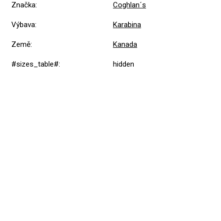
Značka
:
Coghlan´s
Výbava
:
Karabina
Země
:
Kanada
#sizes_table#
:
hidden
Přidat hodnocení