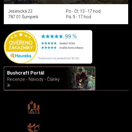
Jesenická 22
Po - Čt: 13 - 17 hod.
787 01 Šumperk
Pá: 9 - 17 hod.
Bushcraft Portál
Recenze - Návody - Články
Rádi předáváme zkušenosti
Poradíme vám s výběrem
Zboží sami testujeme