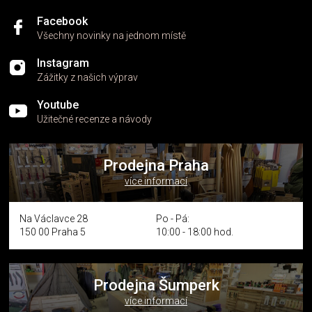
Facebook
Všechny novinky na jednom místě
Instagram
Zážitky z našich výprav
Youtube
Užitečné recenze a návody
Prodejna Praha
více informací
Na Václavce 28
Po - Pá:
150 00 Praha 5
10:00 - 18:00 hod.
Prodejna Šumperk
více informací