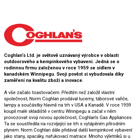
Coghlan’s Ltd. je světově uznávaný výrobce v oblasti
outdoorového a kempinkového vybavení. Jedná se o
rodinnou firmu založenou v roce 1959 se sídlem v
kanadském Winnipegu. Svoji pověst si vybudovala díky
zaměření na kvalitu zboží a inovace.
A vše začalo toastovačem. Předtím než založil vlastní
společnost, Norm Coghlan prodával lucerny, táborové vařiče,
lampy a součástky hlavně na trh v USA a Kanadě. V roce 1959
koupil malé skladiště v centru Winnipegu a začal v něm
provozovat svoji novou společnost, Coghlan’s Gas Appliances.
Ta se soustředila na rozvíjející se trh s vytápěním přírodním
plynem. Norm Coghlan dále přidával další kempinkové vybavení
jako stany, spacáky, nafukovací matrace. Mnoho výletníků si u