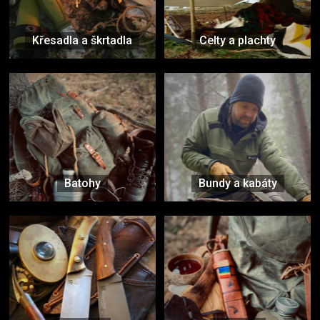
Křesadla a škrtadla
Celty a plachty
Batohy
Bundy a kabáty