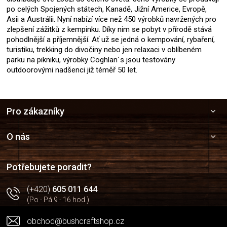
po celých Spojených státech, Kanadě, Jižní Americe, Evropě,
Asii a Austrálii. Nyní nabízí více než 450 výrobků navržených pro
zlepšení zážitků z kempinku. Díky nim se pobyt v přírodě stává
pohodlnější a příjemnější. Ať už se jedná o kempování, rybaření,
turistiku, trekking do divočiny nebo jen relaxaci v oblíbeném
parku na pikniku, výrobky Coghlan´s jsou testovány
outdoorovými nadšenci již téměř 50 let.
Z
Pro zákazníky
á
p
a
O nás
t
í
Potřebujete poradit?
(+420)
605 011 644
(Po - Pá 9 - 16 hod.)
obchod@bushcraftshop.cz