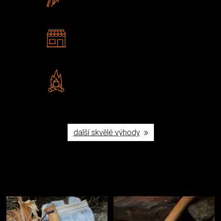
U nás nekoupíte „zajíce v pytli“
2 kamenné prodejny
Navštivte nás v Praze a
Šumperku
Vlastní značka JuBö
Poctivá ruční výroba v ČR
další skvělé výhody
Užijte si to v přírodě
Vybavení, na které spoléháte nejčastěji