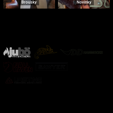
Brousky
Novinky
Značky ověřené samotnou přírodou
další značky
Odebírat newsletter