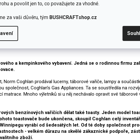
rohu a povolit jen to, co považujete za vhodné.
me za vaši důvěru, tým
BUSHCRAFTshop.cz
avení
Souh
oorového a kempinkového vybavení. Jedná se o rodinnou firmu z
novace.
t, Norm Coghlan prodával lucerny, táborové vařiče, lampy a součástk
ou společnost, Coghlan’s Gas Appliances. Ta se soustředila na rozvíj
í matrace. Mnoho výletníků si u něj nechávalo opravit své táborové v
rových benzínových vařičích dělat také toasty. Jeden model toas
hoto toastovače bude ukončena, skoupil Coghlan celý inventář, 
innipegu vyrábí od šedesátých let. Od té doby společnost prod
astnostech - velkém důrazu na skvělé zákaznické podpoře, zástu
alitního zboží.