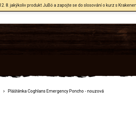
12. 8. jakýkoliv produkt JuBö a zapojte se do slosování o kurz s Krakene
Pláštěnka Coghlans Emergency Poncho - nouzová