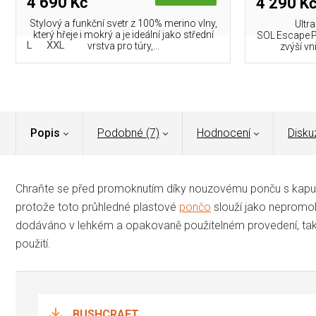
4 690 Kč
4 290 K
Stylový a funkční svetr z 100% merino vlny,
Ultra
který hřeje i mokrý a je ideální jako střední
SOL Escape Pr
L
XXL
vrstva pro túry,...
zvýší vni
Popis
Podobné (7)
Hodnocení
Disku
Chraňte se před promoknutím díky nouzovému ponču s kap
protože toto průhledné plastové
pončo
slouží jako nepromo
dodáváno v lehkém a opakovaně použitelném provedení, takž
použití.
BUSHCRAFT