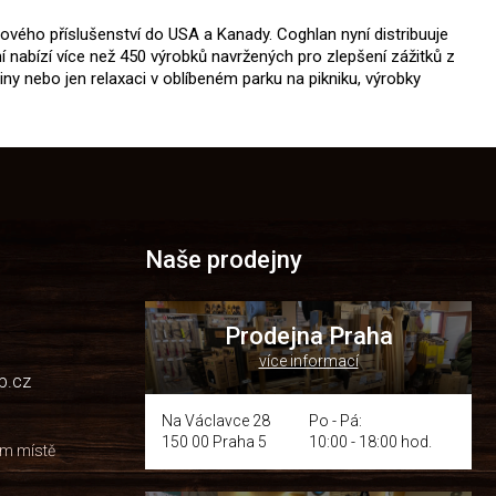
ového příslušenství do USA a Kanady. Coghlan nyní distribuuje
ní nabízí více než 450 výrobků navržených pro zlepšení zážitků z
činy nebo jen relaxaci v oblíbeném parku na pikniku, výrobky
Naše prodejny
Prodejna Praha
více informací
p.cz
Na Václavce 28
Po - Pá:
150 00 Praha 5
10:00 - 18:00 hod.
om místě