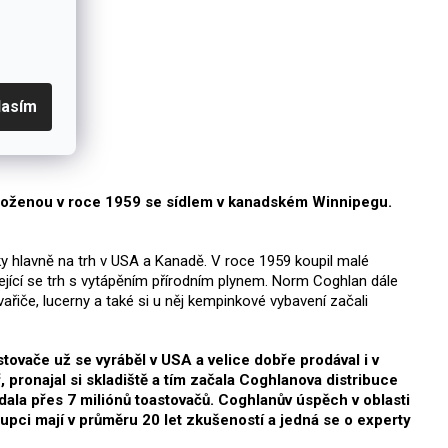
lasím
aloženou v roce 1959 se sídlem v kanadském Winnipegu.
y hlavně na trh v USA a Kanadě. V roce 1959 koupil malé
ející se trh s vytápěním přírodním plynem. Norm Coghlan dále
ařiče, lucerny a také si u něj kempinkové vybavení začali
tovače už se vyráběl v USA a velice dobře prodával i v
pronajal si skladiště a tím začala Coghlanova distribuce
ala přes 7 miliónů toastovačů. Coghlanův úspěch v oblasti
pci mají v průměru 20 let zkušeností a jedná se o experty