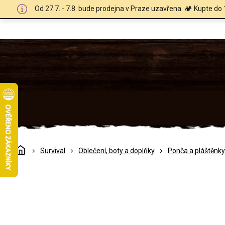
Přejít
Od 27.7. - 7.8. bude prodejna v Praze uzavřena. 🏕️ Kupte do 
na
obsah
Domů
Survival
Oblečení, boty a doplňky
Ponča a pláštěnky