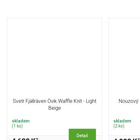
Svetr Fjällräven Övik Waffle Knit - Light
Nouzový 
Beige
skladem
skladem
(1 ks)
(2 ks)
Detail