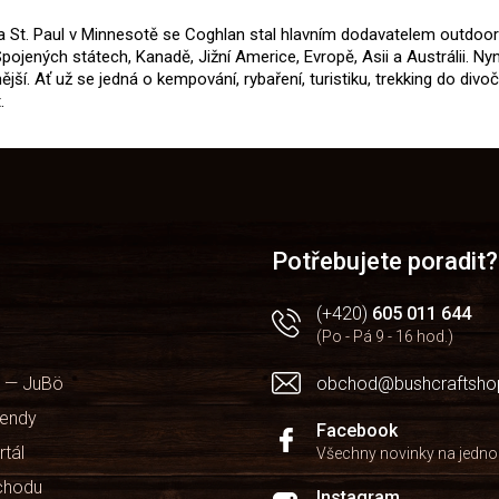
 a St. Paul v Minnesotě se Coghlan stal hlavním dodavatelem outdoor
ojených státech, Kanadě, Jižní Americe, Evropě, Asii a Austrálii. Ny
jší. Ať už se jedná o kempování, rybaření, turistiku, trekking do divo
.
Potřebujete poradit?
(+420)
605 011 644
(Po - Pá 9 - 16 hod.)
 — JuBö
obchod@bushcraftsho
kendy
Facebook
rtál
Všechny novinky na jedn
chodu
Instagram