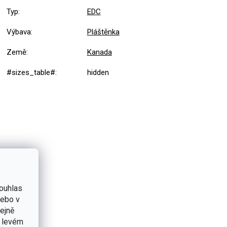
Typ
:
EDC
Výbava
:
Pláštěnka
Země
:
Kanada
#sizes_table#
:
hidden
ouhlas
nebo v
tejně
v levém