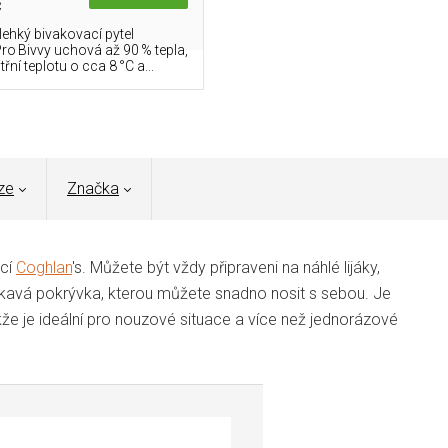
č
lehký bivakovací pytel
o Bivvy uchová až 90 % tepla,
třní teplotu o cca 8 °C a...
ze
Značka
ucí
Coghlan
's. Můžete být vždy připraveni na náhlé lijáky,
kavá pokrývka, kterou můžete snadno nosit s sebou. Je
e je ideální pro nouzové situace a více než jednorázové