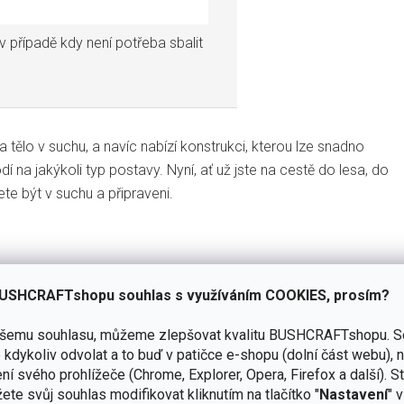
v případě kdy není potřeba sbalit
 tělo v suchu, a navíc nabízí konstrukci, kterou lze snadno
 na jakýkoli typ postavy. Nyní, ať už jste na cestě do lesa, do
te být v suchu a připraveni.
USHCRAFTshopu souhlas s využíváním COOKIES, prosím?
ašemu souhlasu, můžeme zlepšovat kvalitu BUSHCRAFTshopu.
S
Přidat hodnocení
kdykoliv odvolat a to buď v patičce e-shopu (dolní část webu), 
ní svého prohlížeče (Chrome, Explorer, Opera, Firefox a další). S
ete svůj souhlas modifikovat kliknutím na tlačítko "
Nastavení
" 