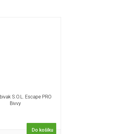
bivak S.O.L. Escape PRO
Bivvy
Do košíku