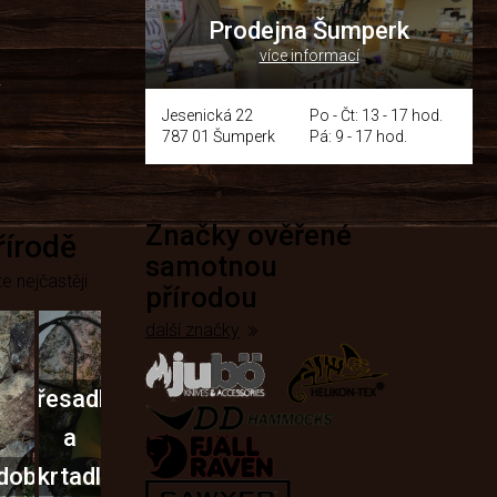
Prodejna Šumperk
více informací
y
Jesenická 22
Po - Čt: 13 - 17 hod.
787 01 Šumperk
Pá: 9 - 17 hod.
Značky ověřené
přírodě
samotnou
e nejčastěji
přírodou
další značky
Křesadla
a
dobí
škrtadla