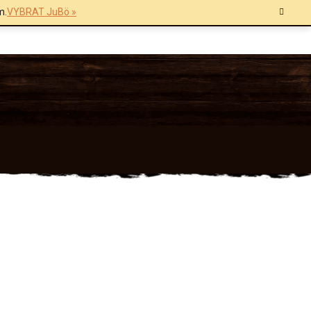
m.
VYBRAT JuBö »