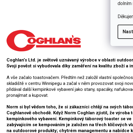
dolním 
Děkuje
Nast
Coghlan’s Ltd. je světově uznávaný výrobce v oblasti outd
Svoji pověst si vybudovala díky zaměření na kvalitu zboží a i
A vše začalo toastovačem. Předtím než založil vlastní společnos
skladiště v centru Winnipegu a začal v něm provozovat svoji nov
přidával další kempinkové vybavení jako stany, spacáky, nafukovac
pronajímat a kupovat.
Norm si byl vědom toho, že si zákazníci chtějí na svých tábo
Coghlanově obchodě. Když Norm Coghlan zjistil, že výroba to
kempinkového vybavení. Kempinkový táborový toaster se ve W
zabývajícím se kempováním je založen na třech klíčových vl
na outdoorové produkty; chytrém managementu a nabídce kv