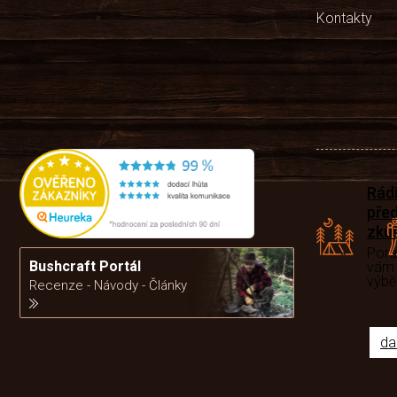
Kontakty
Rád
pře
zku
Por
Bushcraft Portál
vám
výb
Recenze - Návody - Články
da