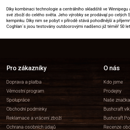
Díky kombinaci technologie a centrálního skladiště ve Winnipegu
své zboží do celého světa. Jeho výrobky se prodávají po celých Sp
kempinku. Díky nim se pobyt v přírodě stává pohodlnější a příjemně
Coghlan´s jsou testovány outdoorovými nadšenci již téměř 50 let
Z
á
p
a
t
Pro zákazníky
O nás
í
Doprava a platba
Kdo jsme
Věrnostní program
Prodejny
Spolupráce
Naše značka
Obchodní podmínky
Bushcraft ví
Reklamace a vrácení zboží
Bushcraft Po
Ochrana osobních údajů
Recenze ob