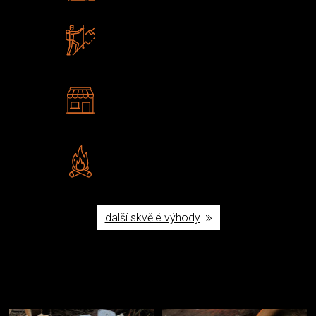
Zboží sami testujeme
U nás nekoupíte „zajíce v pytli“
2 kamenné prodejny
Navštivte nás v Praze a
Šumperku
Vlastní značka JuBö
Poctivá ruční výroba v ČR
další skvělé výhody
Užijte si to v přírodě
Vybavení, na které spoléháte nejčastěji