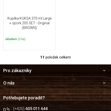
Kupilka KUKSA 370 ml Large
+ spork 205 SET - Original
(BROWN)
skladem
(3 ks)
11
položek celkem
O
v
Z
l
Pro zákazníky
á
á
p
d
a
a
O nás
c
t
í
í
p
Potřebujete poradit?
r
v
(+420)
605 011 644