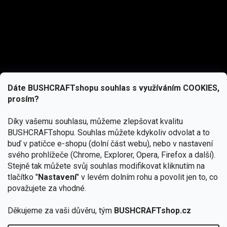
Dáte BUSHCRAFTshopu souhlas s využíváním COOKIES,
prosím?
Díky vašemu souhlasu, můžeme zlepšovat kvalitu
BUSHCRAFTshopu.
Souhlas můžete kdykoliv odvolat a to
buď v patičce e-shopu (dolní část webu), nebo v nastavení
svého prohlížeče (Chrome, Explorer, Opera, Firefox a další).
Stejně tak můžete svůj souhlas modifikovat kliknutím na
tlačítko "
Nastavení
" v levém dolním rohu a povolit jen to, co
Přihlásit se
považujete za vhodné.
Vložením e-mailu souhlasíte s
podmínkami ochrany osobních údajů
Děkujeme za vaši důvěru, tým
BUSHCRAFTshop.cz