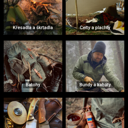
Křesadla a škrtadla
Celty a plachty
Batohy
Bundy a kabáty