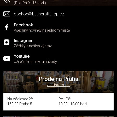
k
(Po - Pá 9 - 16 hod.)
y
v
obchod@bushcraftshop.cz
ý
p
i
Facebook
s
Všechny novinky na jednom místě
u
Instagram
Zážitky z našich výprav
Youtube
Užitečné recenze a návody
Prodejna Praha
více informací
Na Václavce 28
Po - Pá:
150 00 Praha 5
10:00 - 18:00 hod.