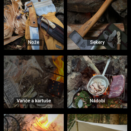
Nože
Sekery
Vařiče a kartuše
Nádobí