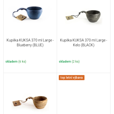
u
i
k
s
t
p
ů
r
o
d
u
Kupilka KUKSA 370 ml Large -
Kupilka KUKSA 370 ml Large -
k
Blueberry (BLUE)
Kelo (BLACK)
t
ů
skladem
(6 ks)
skladem
(2 ks)
top letní výbava