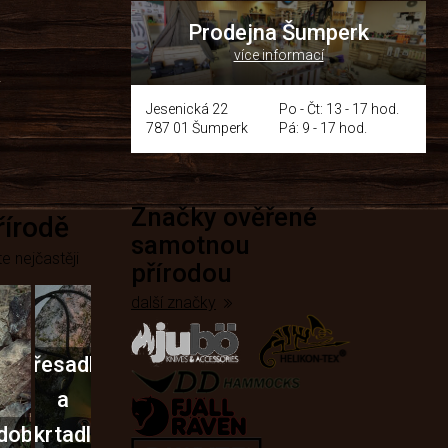
Prodejna Šumperk
více informací
y
Jesenická 22
Po - Čt: 13 - 17 hod.
787 01 Šumperk
Pá: 9 - 17 hod.
Značky ověřené
přírodě
samotnou
e nejčastěji
přírodou
další značky
Křesadla
a
dobí
škrtadla