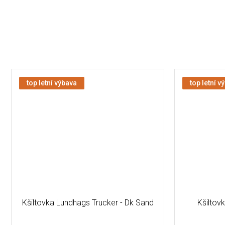
top letní výbava
top letní v
Kšiltovka Lundhags Trucker - Dk Sand
Kšiltov