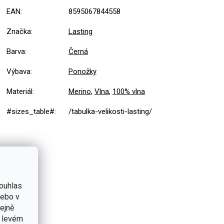
EAN
:
8595067844558
Značka
:
Lasting
Barva
:
Černá
Výbava
:
Ponožky
Materiál
:
Merino
,
Vlna
,
100% vlna
#sizes_table#
:
/tabulka-velikosti-lasting/
ouhlas
nebo v
tejně
v levém