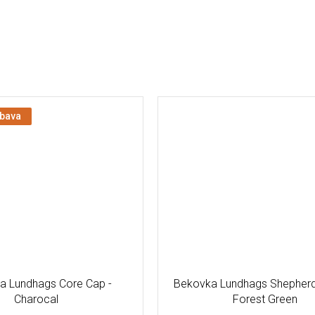
ýbava
ka Lundhags Core Cap -
Bekovka Lundhags Shepherd 
Charocal
Forest Green