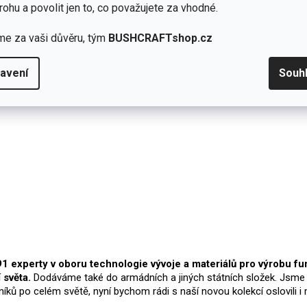
rohu a povolit jen to, co považujete za vhodné.
me za vaši důvěru, tým
BUSHCRAFTshop.cz
avení
Souh
Přidat hodnocení
experty v oboru technologie vývoje a materiálů pro výrobu funk
 světa.
Dodáváme také do armádních a jiných státních složek. Jsme 
níků po celém světě, nyní bychom rádi s naší novou kolekcí oslovili 