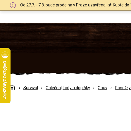
Přejít
Od 27.7. - 7.8. bude prodejna v Praze uzavřena. 🏕️ Kupte do 
na
obsah
Domů
Survival
Oblečení, boty a doplňky
Obuv
Ponožky