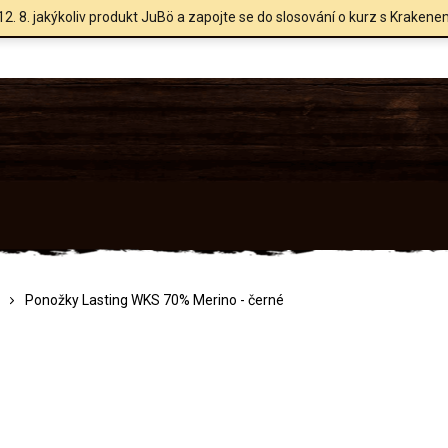
12. 8. jakýkoliv produkt JuBö a zapojte se do slosování o kurz s Krakene
Ponožky Lasting WKS 70% Merino - černé