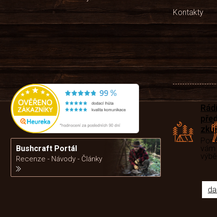
Kontakty
Rád
pře
zku
Por
Bushcraft Portál
vám
výb
Recenze - Návody - Články
da