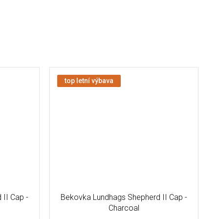
top letní výbava
II Cap -
Bekovka Lundhags Shepherd II Cap -
Charcoal