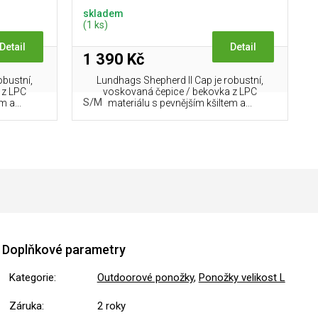
skladem
(1 ks)
Detail
Detail
1 390 Kč
obustní,
Lundhags Shepherd II Cap je robustní,
 z LPC
voskovaná čepice / bekovka z LPC
S/M
m a...
materiálu s pevnějším kšiltem a...
Doplňkové parametry
Kategorie
:
Outdoorové ponožky
,
Ponožky velikost L
Záruka
:
2 roky