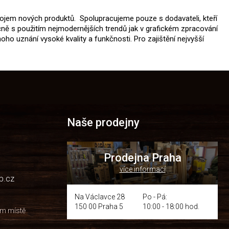
vojem nových produktů. Spolupracujeme pouze s dodavateli, kteří
ečně s použitím nejmodernějších trendů jak v grafickém zpracování
ho uznání vysoké kvality a funkčnosti. Pro zajištění nejvyšší
Naše prodejny
Prodejna Praha
více informací
p.cz
Na Václavce 28
Po - Pá:
150 00 Praha 5
10:00 - 18:00 hod.
om místě