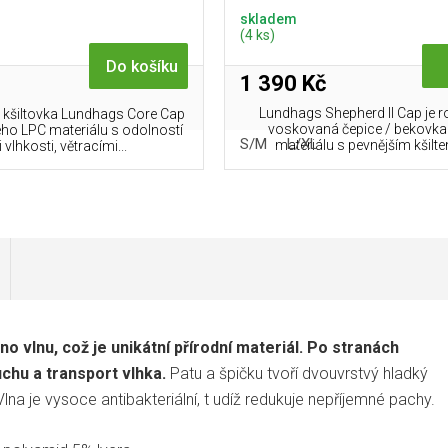
skladem
(4 ks)
Do košíku
1 390 Kč
Lundhags Shepherd II Cap je r
 kšiltovka Lundhags Core Cap
voskovaná čepice / bekovka
ho LPC materiálu s odolností
S/M
L/XL
materiálu s pevnějším kšilte
 vlhkosti, větracími...
o vlnu, což je unikátní přírodní materiál. Po stranách
uchu a transport vlhka.
Patu a špičku tvoří dvouvrstvý hladký
a je vysoce antibakteriální, t udíž redukuje nepříjemné pachy.