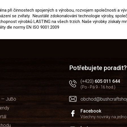
jména při činnostech spojených s výrobou, rozvojem společnosti a vý
cházení se zvířaty. Neustálé zdokonalování technologie výroby, spol
schopnost výrobků LASTING na všech trzích. Naše výrobky získaly mno
ality dle normy EN ISO 9001:2009
Potřebujete poradit?
(+420)
605 011 644
(Po - Pá 9 - 16 hod.)
 — JuBö
obchod@bushcraftsho
kendy
Facebook
rtál
Všechny novinky na jedn
chodu