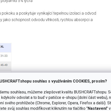
 polyamid 5% lycra
ou pokoku a poskytuje vynikající tepelnou izolaci a odvod
ny jako schopnost odvodu vlhkosti, rychlou absorpci a
USHCRAFTshopu souhlas s využíváním COOKIES, prosím?
 najdete v recenzi několika
ašemu souhlasu, můžeme zlepšovat kvalitu BUSHCRAFTshopu.
S
kdykoliv odvolat a to buď v patičce e-shopu (dolní část webu), 
z ZDE
ní svého prohlížeče (Chrome, Explorer, Opera, Firefox a další). S
ete svůj souhlas modifikovat kliknutím na tlačítko "
Nastavení
" 