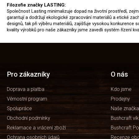
Filozofie značky LASTING:
Společnost Lasting minimalizuje dopad na životní prostředí, ze
garantují a dodržují ekologické zpracování materiálů a etické za
designů, tak při výběru materiálů, zajišťuje vysokou konkurence 
kvality výrobků pro naše zákazníky jsme zavedli systém řízení kv
Z
á
p
a
t
Pro zákazníky
O nás
í
Doprava a platba
Kdo jsme
Věrnostní program
Prodejny
Spolupráce
Naše značka
Obchodní podmínky
Bushcraft ví
Reklamace a vrácení zboží
Bushcraft Po
Ochrana osobních údajů
Recenze ob