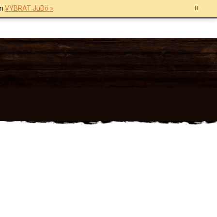
m.
VYBRAT JuBö »