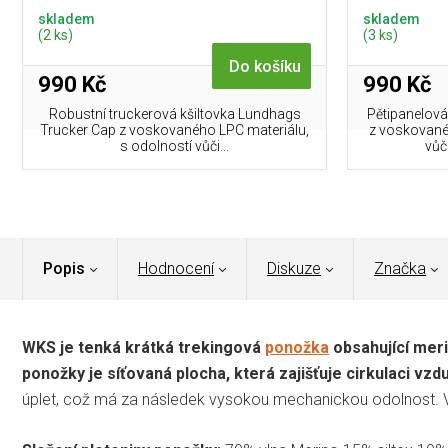
skladem
skladem
(2 ks)
(3 ks)
Do košíku
990 Kč
990 Kč
Robustní truckerová kšiltovka Lundhags
Pětipanelová
Trucker Cap z voskovaného LPC materiálu,
z voskované
s odolností vůči...
vůči
Popis
Hodnocení
Diskuze
Značka
WKS je tenká krátká trekingová
ponožka
obsahující merin
ponožky je síťovaná plocha, která zajišťuje cirkulaci vzd
úplet, což má za následek vysokou mechanickou odolnost. Vln