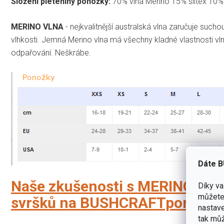
Složení pleteniny ponožky:
70% vlna Merino 15% siltex 10%
MERINO VLNA
- nejkvalitnější australská vlna zaručuje such
vlhkosti. Jemná Merino vlna má všechny kladné vlastnosti vl
odpařování. Neškrábe.
Dáte B
Naše zkušenosti s MERINO vlnou
Díky v
můžete 
svršků na BUSHCRAFTportal.c
nastave
tak můž