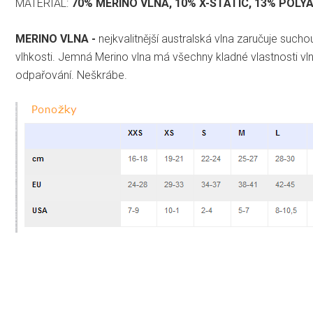
MATERIÁL:
70% MERINO VLNA, 10% X-STATIC, 13% POLYA
MERINO VLNA -
nejkvalitnější australská vlna zaručuje such
vlhkosti. Jemná Merino vlna má všechny kladné vlastnosti vl
odpařování. Neškrábe.