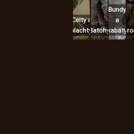
Bundy
Celty a
a
plachty
Batohy
kabáty
Bro
Instagram
h produktech na našem e-
údajů