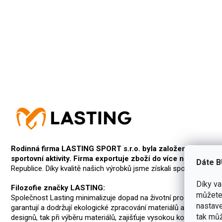
Rodinná firma LASTING SPORT s.r.o. byla založena roku 1991 
sportovní aktivity. Firma exportuje zboží do více než 50 zemí
Dáte B
Republice. Díky kvalitě našich výrobků jsme získali spoustu zákaz
Díky v
Filozofie značky LASTING:
můžete 
Společnost Lasting minimalizuje dopad na životní prostředí, ze
nastave
garantují a dodržují ekologické zpracování materiálů a etické za
tak můž
designů, tak při výběru materiálů, zajišťuje vysokou konkurence 