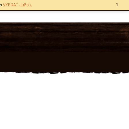
m.
VYBRAT JuBö »