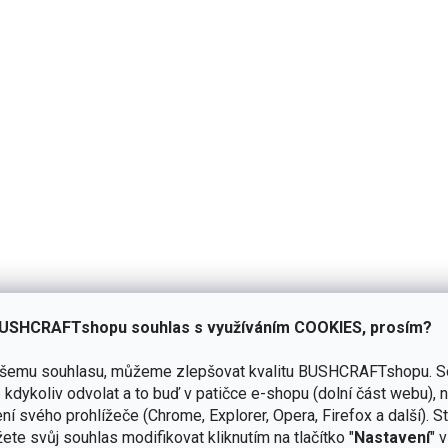
Přidat hodnocení
experty v oboru technologie vývoje a materiálů pro výrobu funk
 světa.
Dodáváme také do armádních a jiných státních složek. Jsme 
USHCRAFTshopu souhlas s využíváním COOKIES, prosím?
níků po celém světě, nyní bychom rádi s naší novou kolekcí oslovili 
ašemu souhlasu, můžeme zlepšovat kvalitu BUSHCRAFTshopu.
S
kdykoliv odvolat a to buď v patičce e-shopu (dolní část webu), 
jména při činnostech spojených s výrobou, rozvojem společnosti a vý
ní svého prohlížeče (Chrome, Explorer, Opera, Firefox a další). S
cházení se zvířaty. Neustálé zdokonalování technologie výroby, spol
ete svůj souhlas modifikovat kliknutím na tlačítko "
Nastavení
" 
schopnost výrobků LASTING na všech trzích. Naše výrobky získaly mno