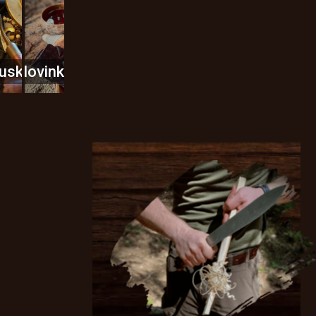
usky
Novinky