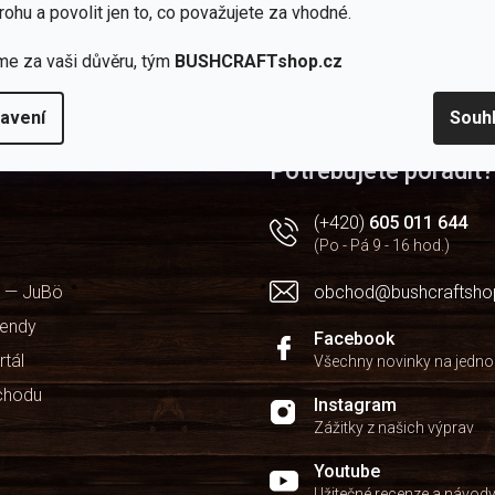
rohu a povolit jen to, co považujete za vhodné.
ality dle normy EN ISO 9001:2009
me za vaši důvěru, tým
BUSHCRAFTshop.cz
avení
Souh
Potřebujete poradit?
(+420)
605 011 644
(Po - Pá 9 - 16 hod.)
 — JuBö
obchod@bushcraftsho
kendy
Facebook
rtál
Všechny novinky na jedn
chodu
Instagram
Zážitky z našich výprav
Youtube
Užitečné recenze a návod