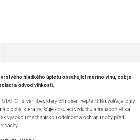
vrstvého hladkého úpletu obsahující merino vlnu, což je
zolaci a odvod vlhkosti.
ATIC - silver fiber, který při nošení nepřetržitě uvolňuje ionty
aná plocha, která zajišťuje cirkulaci vzduchu a transport vlhka.
sledek vysokou mechanickou odolnost a ochranu nohy před
né pachy.