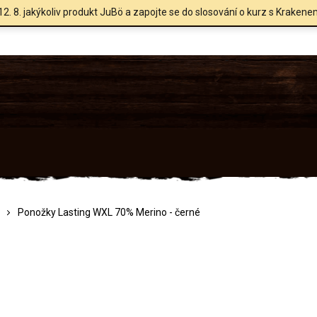
12. 8. jakýkoliv produkt JuBö a zapojte se do slosování o kurz s Krakene
Ponožky Lasting WXL 70% Merino - černé