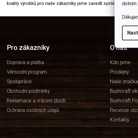
dolním 
kvality výrobků pro naše zákazníky jsme zavedli systém řízení kv
Děkuje
Z
á
p
Nast
a
t
Pro zákazníky
O nás
í
Doprava a platba
Kdo jsme
Věrnostní program
Prodejny
Spolupráce
Naše značka
Obchodní podmínky
Bushcraft ví
Reklamace a vrácení zboží
Bushcraft Po
Ochrana osobních údajů
Recenze ob
Kontakty