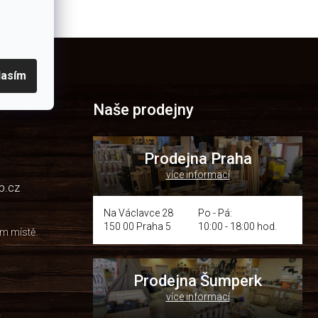
lasím
Naše prodejny
Prodejna Praha
více informací
p.cz
Na Václavce 28
Po - Pá:
150 00 Praha 5
10:00 - 18:00 hod.
om místě
Prodejna Šumperk
více informací
y