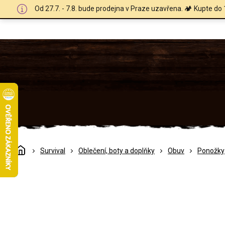
Přejít
Od 27.7. - 7.8. bude prodejna v Praze uzavřena. 🏕️ Kupte do 
na
obsah
Domů
Survival
Oblečení, boty a doplňky
Obuv
Ponožky