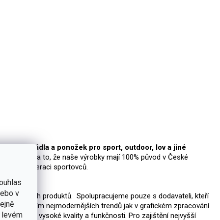
čního prádla a ponožek pro sport, outdoor, lov a jiné
velmi hrdi na to, že naše výrobky mají 100% původ v České
i mladou generaci sportovců.
ouhlas
nebo v
vojem nových produktů. Spolupracujeme pouze s dodavateli, kteří
tejně
ečně s použitím nejmodernějších trendů jak v grafickém zpracování
v levém
ho uznání vysoké kvality a funkčnosti. Pro zajištění nejvyšší