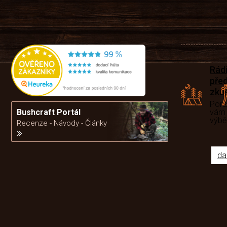
Rád
pře
zku
Por
Bushcraft Portál
vám
výb
Recenze - Návody - Články
da