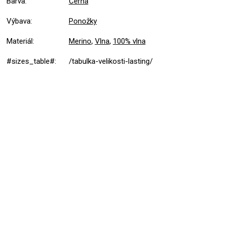
Barva
:
Černá
Výbava
:
Ponožky
Materiál
:
Merino
,
Vlna
,
100% vlna
#sizes_table#
:
/tabulka-velikosti-lasting/