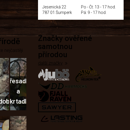
Jesenická 22
Po - Čt: 13 - 17 hod.
787 01 Šumperk
Pá: 9 - 17 hod.
Značky ověřené
přírodě
samotnou
e nejčastěji
přírodou
další značky
Křesadla
a
dobí
škrtadla