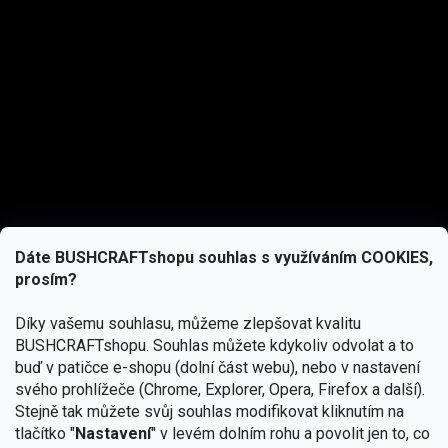
Dáte BUSHCRAFTshopu souhlas s využíváním COOKIES,
prosím?
Díky vašemu souhlasu, můžeme zlepšovat kvalitu
BUSHCRAFTshopu.
Souhlas můžete kdykoliv odvolat a to
buď v patičce e-shopu (dolní část webu), nebo v nastavení
svého prohlížeče (Chrome, Explorer, Opera, Firefox a další).
Stejně tak můžete svůj souhlas modifikovat kliknutím na
tlačítko "
Nastavení
" v levém dolním rohu a povolit jen to, co