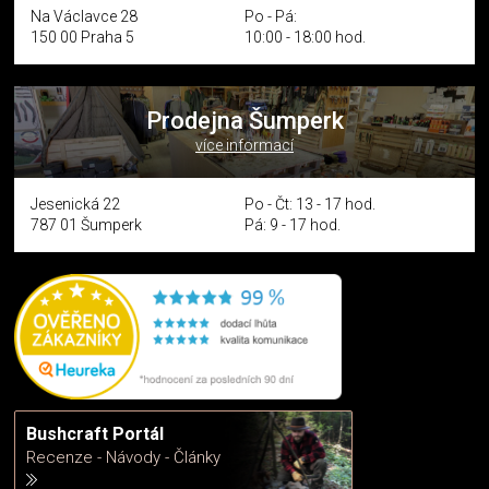
Na Václavce 28
Po - Pá:
150 00 Praha 5
10:00 - 18:00 hod.
Prodejna Šumperk
více informací
Jesenická 22
Po - Čt: 13 - 17 hod.
787 01 Šumperk
Pá: 9 - 17 hod.
Bushcraft Portál
Recenze - Návody - Články