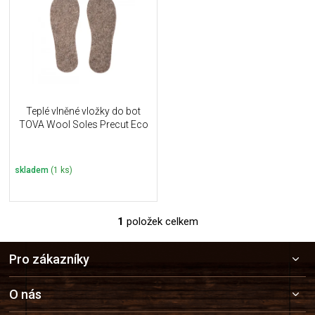
u
i
k
s
t
p
ů
r
o
d
u
Teplé vlněné vložky do bot
k
TOVA Wool Soles Precut Eco
t
ů
skladem
(1 ks)
1
položek celkem
O
v
Z
l
Pro zákazníky
á
á
p
d
a
a
O nás
c
t