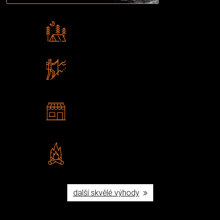
Rádi předáváme zkušenosti
Poradíme vám s výběrem
Zboží sami testujeme
U nás nekoupíte „zajíce v pytli“
2 kamenné prodejny
Navštivte nás v Praze a
Šumperku
Vlastní značka JuBö
Poctivá ruční výroba v ČR
další skvělé výhody