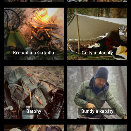
Křesadla a škrtadla
Celty a plachty
Batohy
Bundy a kabáty