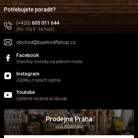
í
í
p
Potřebujete poradit?
r
v
(+420)
605 011 644
k
(Po - Pá 9 - 16 hod.)
y
v
obchod@bushcraftshop.cz
ý
p
i
Facebook
s
Všechny novinky na jednom místě
u
Instagram
Zážitky z našich výprav
Youtube
Užitečné recenze a návody
Prodejna Praha
více informací