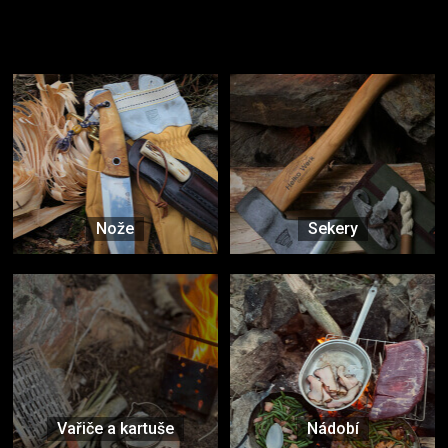
Užijte si to v přírodě
Vybavení, na které spoléháte nejčastěji
Nože
Sekery
Vařiče a kartuše
Nádobí