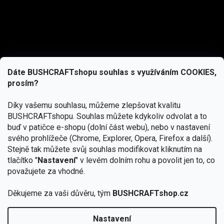
Dáte BUSHCRAFTshopu souhlas s využíváním COOKIES,
prosím?
Díky vašemu souhlasu, můžeme zlepšovat kvalitu
BUSHCRAFTshopu.
Souhlas můžete kdykoliv odvolat a to
buď v patičce e-shopu (dolní část webu), nebo v nastavení
svého prohlížeče (Chrome, Explorer, Opera, Firefox a další).
Stejně tak můžete svůj souhlas modifikovat kliknutím na
tlačítko "
Nastavení
" v levém dolním rohu a povolit jen to, co
Přihlásit se
považujete za vhodné.
Vložením e-mailu souhlasíte s
Děkujeme za vaši důvěru, tým
BUSHCRAFTshop.cz
podmínkami ochrany osobních údajů
Nastavení