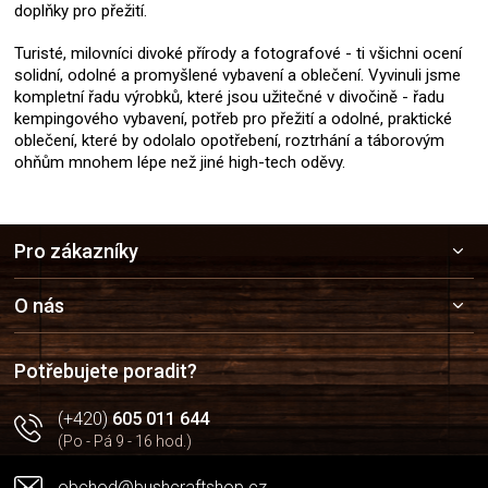
doplňky pro přežití.
Turisté, milovníci divoké přírody a fotografové - ti všichni ocení
solidní, odolné a promyšlené vybavení a oblečení. Vyvinuli jsme
kompletní řadu výrobků, které jsou užitečné v divočině - řadu
kempingového vybavení, potřeb pro přežití a odolné, praktické
oblečení, které by odolalo opotřebení, roztrhání a táborovým
ohňům mnohem lépe než jiné high-tech oděvy.
Z
Pro zákazníky
á
p
a
O nás
t
í
Potřebujete poradit?
(+420)
605 011 644
(Po - Pá 9 - 16 hod.)
obchod@bushcraftshop.cz