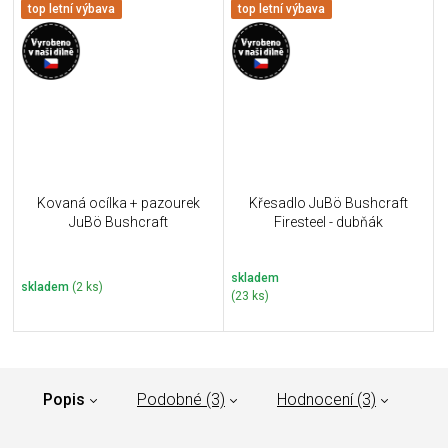
top letní výbava
top letní výbava
Kovaná ocílka + pazourek
Křesadlo JuBö Bushcraft
JuBö Bushcraft
Firesteel - dubňák
skladem
skladem
(2 ks)
(23 ks)
Popis
Podobné (3)
Hodnocení (3)