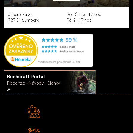
Jesenická 22
Po - Čt: 13 - 17 hod.
787 01 Šumperk
Pá: 9 - 17 hod.
Bushcraft Portál
Recenze - Návody - Články
Rádi předáváme zkušenosti
Poradíme vám s výběrem
Zboží sami testujeme