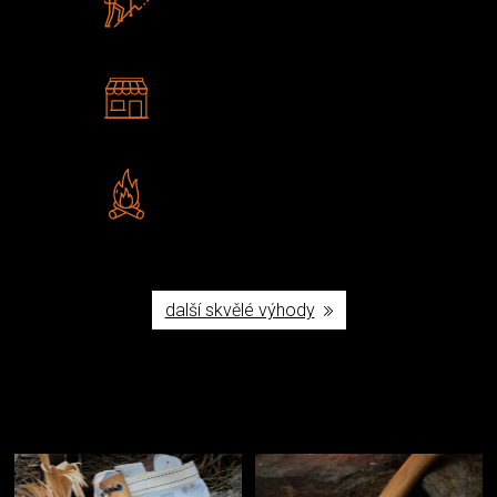
U nás nekoupíte „zajíce v pytli“
2 kamenné prodejny
Navštivte nás v Praze a
Šumperku
Vlastní značka JuBö
Poctivá ruční výroba v ČR
další skvělé výhody
Užijte si to v přírodě
Vybavení, na které spoléháte nejčastěji