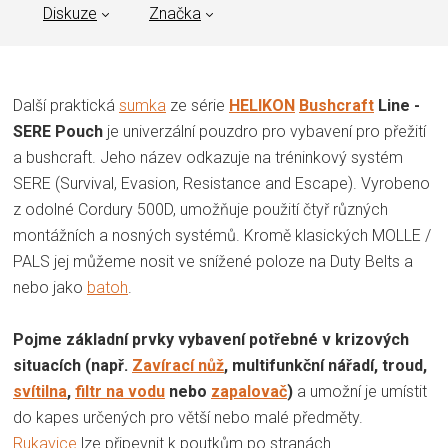
Diskuze
Značka
Další praktická
sumka
ze série
HELIKON
Bushcraft
Line -
SERE Pouch
je univerzální pouzdro pro vybavení pro přežití
a bushcraft. Jeho název odkazuje na tréninkový systém
SERE (Survival, Evasion, Resistance and Escape). Vyrobeno
z odolné Cordury 500D, umožňuje použití čtyř různých
montážních a nosných systémů. Kromě klasických MOLLE /
PALS jej můžeme nosit ve snížené poloze na Duty Belts a
nebo jako
batoh
.
Pojme základní prvky vybavení potřebné v krizových
situacích (např.
Zavírací nůž
, multifunkční nářadí, troud,
svítilna
,
filtr na vodu
nebo
zapalovač
)
a umožní je umístit
do kapes určených pro větší nebo malé předměty.
Rukavice
lze připevnit k poutkům po stranách.