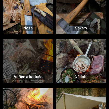
Nože
Sekery
Vařiče a kartuše
Nádobí