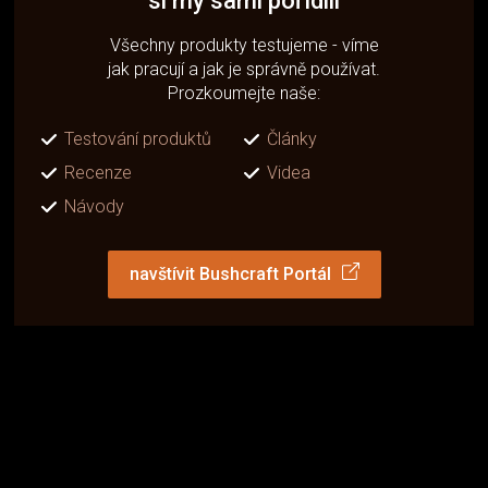
si my sami pořídili
Všechny produkty testujeme - víme
jak pracují a jak je správně používat.
Prozkoumejte naše:
Testování produktů
Články
Recenze
Videa
Návody
navštívit Bushcraft Portál