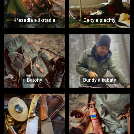
Křesadla a škrtadla
Celty a plachty
Batohy
Bundy a kabáty