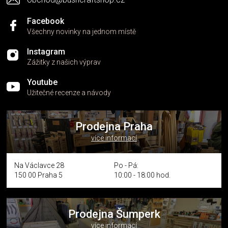
Facebook
Všechny novinky na jednom místě
Instagram
Zážitky z našich výprav
Youtube
Užitečné recenze a návody
Prodejna Praha
více informací
Na Václavce 28
Po - Pá:
150 00 Praha 5
10:00 - 18:00 hod.
Prodejna Šumperk
více informací