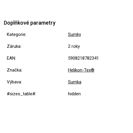
Doplňkové parametry
Kategorie
:
Sumky
Záruka
:
2 roky
EAN
:
5908218782341
Značka
:
Helikon-Tex®
Výbava
:
Sumka
#sizes_table#
:
hidden
5,0