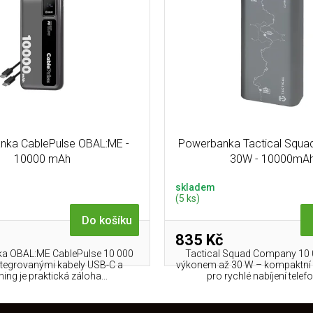
nka CablePulse OBAL:ME -
Powerbanka Tactical Squ
10000 mAh
30W - 10000mA
skladem
(5 ks)
Do košíku
835 Kč
a OBAL:ME CablePulse 10 000
Tactical Squad Company 10
tegrovanými kabely USB-C a
výkonem až 30 W – kompaktní
ning je praktická záloha...
pro rychlé nabíjení telefo
O