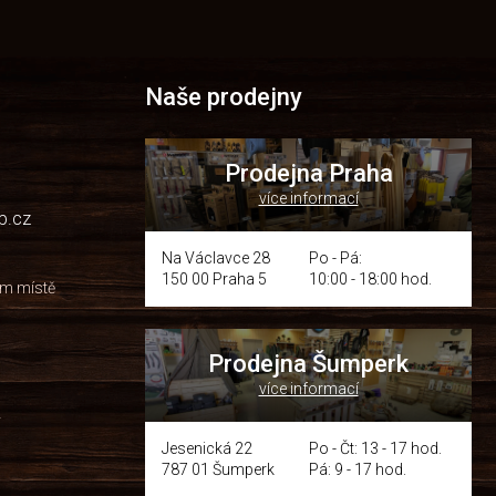
Naše prodejny
Prodejna Praha
více informací
p.cz
Na Václavce 28
Po - Pá:
150 00 Praha 5
10:00 - 18:00 hod.
om místě
Prodejna Šumperk
více informací
y
Jesenická 22
Po - Čt: 13 - 17 hod.
787 01 Šumperk
Pá: 9 - 17 hod.