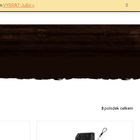
m.
VYBRAT JuBö »
3
položek celkem