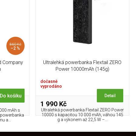
860 Kč
–2 %
ad Company
Ultralehká powerbanka Flextail ZERO
h
Power 10000mAh (145g)
dočasně
vyprodáno
Do košíku
Detail
1 990 Kč
Ultralehká powerbanka Flextail ZERO Power
 000 mAh s
10000 s kapacitou 10 000 mAh, váhou 145
 powerbanka
g a výkonem až 22,5 W –...
nu a...