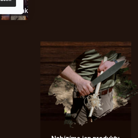
usky
Novinky