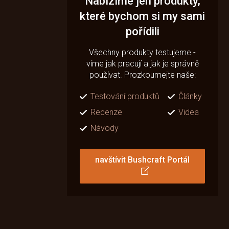
Nabízíme jen produkty,
které bychom si my sami
pořídili
Všechny produkty testujeme -
víme jak pracují a jak je správně
používat. Prozkoumejte naše:
Testování produktů
Články
Recenze
Videa
Návody
navštívit Bushcraft Portál