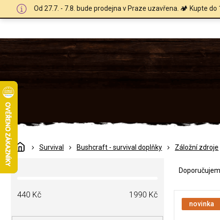
Přejít
Od 27.7. - 7.8. bude prodejna v Praze uzavřena. 🏕️ Kupte do 
na
obsah
Domů
Survival
Bushcraft - survival doplňky
Záložní zdroje
Ř
P
a
Doporučuje
o
z
s
e
V
t
440
Kč
1990
Kč
n
ý
novinka
r
í
p
a