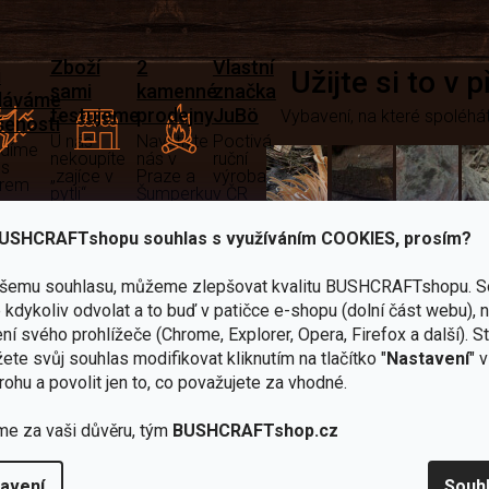
Zboží
2
Vlastní
i
Užijte si to v 
sami
kamenné
značka
dáváme
testujeme
prodejny
JuBö
Vybavení, na které spoléhát
šenosti
U nás
Navštivte
Poctivá
adíme
nekoupíte
nás v
ruční
 s
„zajíce v
Praze a
výroba
ěrem
pytli“
Šumperku
v ČR
Vařiče
USHCRAFTshopu souhlas s využíváním COOKIES, prosím?
lší skvělé výhody
a
ašemu souhlasu, můžeme zlepšovat kvalitu BUSHCRAFTshopu.
S
Nože
Sekery
kartuše
Ná
kdykoliv odvolat a to buď v patičce e-shopu (dolní část webu), 
ní svého prohlížeče (Chrome, Explorer, Opera, Firefox a další). S
ete svůj souhlas modifikovat kliknutím na tlačítko "
Nastavení
" 
rohu a povolit jen to, co považujete za vhodné.
me za vaši důvěru, tým
BUSHCRAFTshop.cz
Bundy
Celty a
a
avení
Souh