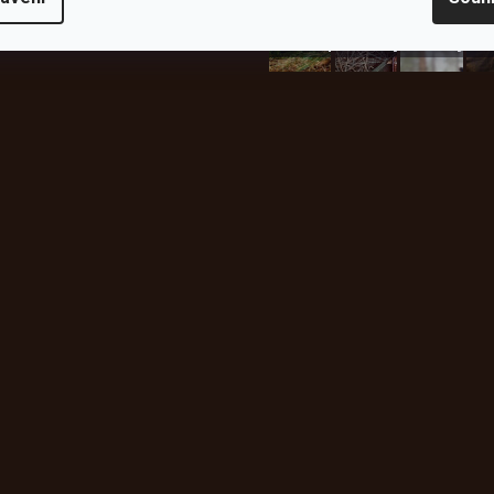
plachty
Batohy
kabáty
Bro
Instagram
h produktech na našem e-
údajů