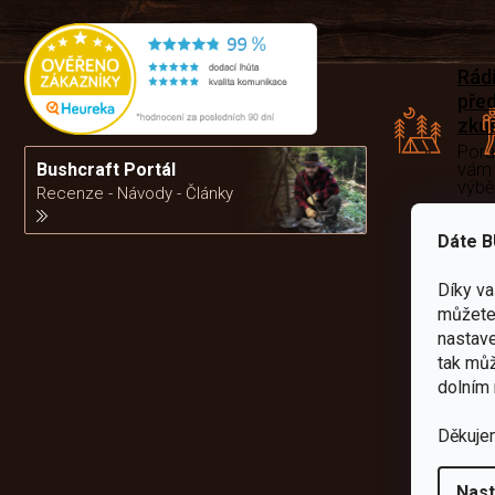
Rád
pře
zku
Por
vám
Bushcraft Portál
výb
Recenze - Návody - Články
Dáte B
da
Díky v
můžete 
nastave
tak můž
dolním 
Děkuje
Nast