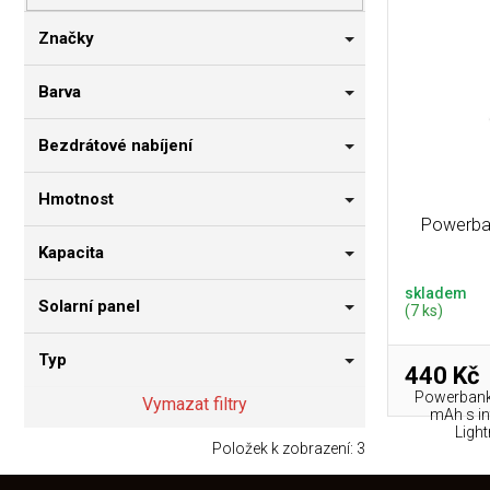
p
i
n
r
s
n
Značky
o
p
í
d
r
p
Barva
u
o
a
k
d
n
Bezdrátové nabíjení
t
u
e
ů
k
l
Hmotnost
t
Powerba
ů
Kapacita
skladem
Solarní panel
(7 ks)
Typ
440 Kč
Powerbank
Vymazat filtry
mAh s in
Light
Položek k zobrazení:
3
Z