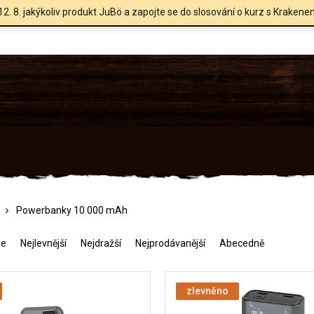
12. 8. jakýkoliv produkt JuBö a zapojte se do slosování o kurz s Krakene
Powerbanky 10 000 mAh
me
Nejlevnější
Nejdražší
Nejprodávanější
Abecedně
zlevněno