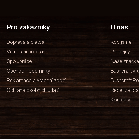
á
p
a
t
Pro zákazníky
O nás
í
Doprava a platba
Kdo jsme
Věrnostní program
Prodejny
Spolupráce
Naše značka
Obchodní podmínky
Bushcraft ví
Reklamace a vrácení zboží
Bushcraft Po
Ochrana osobních údajů
Recenze ob
Kontakty