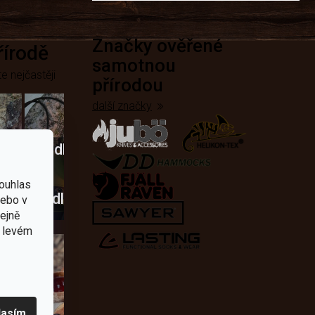
Značky ověřené
přírodě
samotnou
e nejčastěji
přírodou
další značky
Křesadla
a
ouhlas
dobí
škrtadla
nebo v
tejně
v levém
lasím