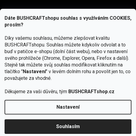
Dáte BUSHCRAFTshopu souhlas s využíváním COOKIES,
prosím?
Díky vašemu souhlasu, můžeme zlepšovat kvalitu
BUSHCRAFTshopu.
Souhlas můžete kdykoliv odvolat a to
buď v patičce e-shopu (dolní část webu), nebo v nastavení
svého prohlížeče (Chrome, Explorer, Opera, Firefox a další).
Stejně tak můžete svůj souhlas modifikovat kliknutím na
tlačítko "
Nastavení
" v levém dolním rohu a povolit jen to, co
Přihlásit se
považujete za vhodné.
Vložením e-mailu souhlasíte s
podmínkami ochrany osobních údajů
Děkujeme za vaši důvěru, tým
BUSHCRAFTshop.cz
Nastavení
Od 27.7. - 7.8. bude prodejna v Praze uzavřena.
Copyright 2026
BUSHCRAFTshop.cz
. Všechna práva
🏕️ Kupte do 12. 8. jakýkoliv produkt JuBö a
vyhrazena.
Upravit nastavení cookies
zapojte se do slosování o kurz s
Souhlasím
Krakenem.
VYBRAT JuBö »
Vytvořil Shoptet