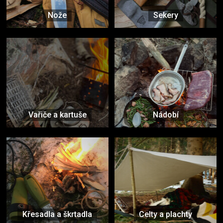
Nože
Sekery
Vařiče a kartuše
Nádobí
Křesadla a škrtadla
Celty a plachty