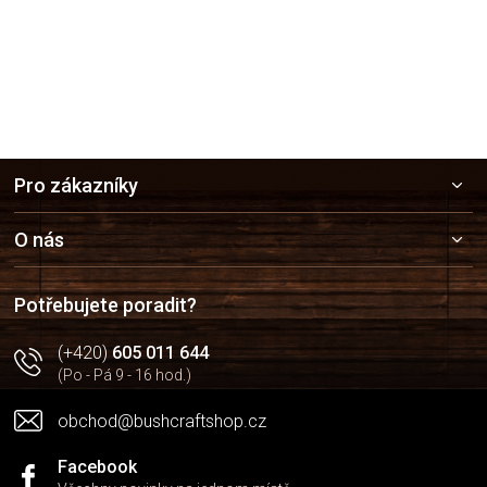
Z
Pro zákazníky
á
p
a
O nás
t
í
Potřebujete poradit?
(+420)
605 011 644
(Po - Pá 9 - 16 hod.)
obchod@bushcraftshop.cz
Facebook