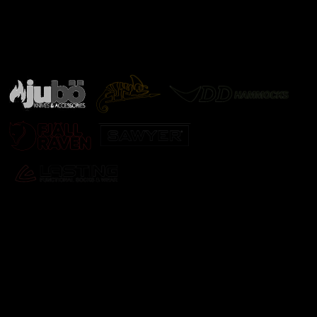
Značky ověřené samotnou přírodou
další značky
Odebírat newsletter
Vložte svůj e-mail a my vám budeme zasílat informace o
nových produktech na našem e-shopu.