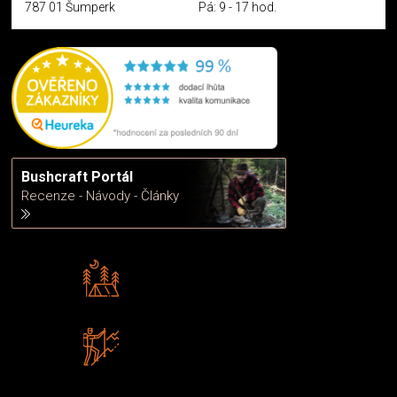
787 01 Šumperk
Pá: 9 - 17 hod.
Bushcraft Portál
Recenze - Návody - Články
Rádi předáváme zkušenosti
Poradíme vám s výběrem
Zboží sami testujeme
U nás nekoupíte „zajíce v pytli“