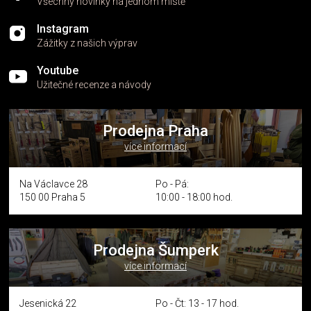
Všechny novinky na jednom místě
Instagram
Zážitky z našich výprav
Youtube
Užitečné recenze a návody
Prodejna Praha
více informací
Na Václavce 28
Po - Pá:
150 00 Praha 5
10:00 - 18:00 hod.
Prodejna Šumperk
více informací
Jesenická 22
Po - Čt: 13 - 17 hod.