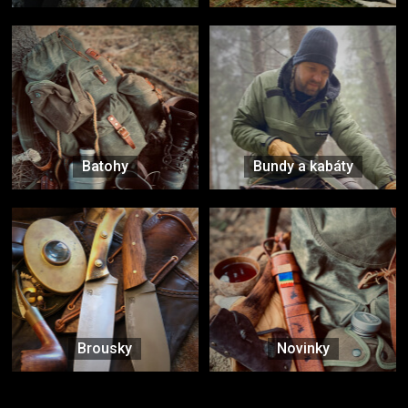
Batohy
Bundy a kabáty
Brousky
Novinky