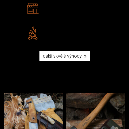
2 kamenné prodejny
Navštivte nás v Praze a
Šumperku
Vlastní značka JuBö
Poctivá ruční výroba v ČR
další skvělé výhody
Užijte si to v přírodě
Vybavení, na které spoléháte nejčastěji