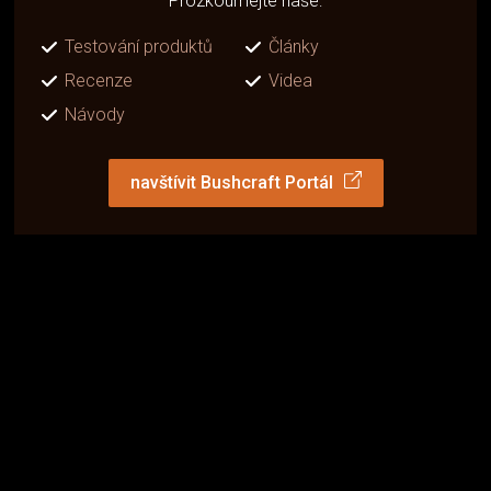
Prozkoumejte naše:
Testování produktů
Články
Recenze
Videa
Návody
navštívit Bushcraft Portál