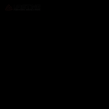
Odebírat newsletter
Vložte svůj e-mail a my vám budeme zasílat informace o
nových produktech na našem e-shopu.
E-mail
Vložením e-mailu souhlasíte s
podmínkami ochrany
osobních údajů
Přihlásit se