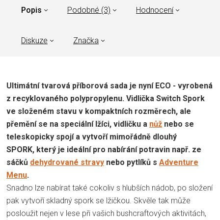
Popis
Podobné (3)
Hodnocení
Diskuze
Značka
Ultimátní tvarová příborová sada je nyní ECO - vyrobená
z recyklovaného polypropylenu. Vidlička Switch Spork
ve složeném stavu v kompaktních rozměrech, ale
přemění se na speciální lžíci, vidličku a
nůž
nebo se
teleskopicky spojí a vytvoří mimořádně dlouhý
SPORK, který je ideální pro nabírání potravin např. ze
sáčků
dehydrované stravy
nebo pytlíků s
Adventure
Menu
.
Snadno lze nabírat také cokoliv s hlubších nádob, po složení
pak vytvoří skladný spork se lžičkou. Skvěle tak může
posloužit nejen v lese při vašich bushcraftových aktivitách,