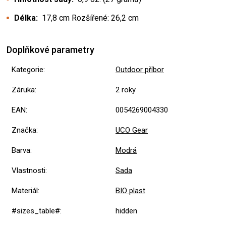
Délka:
17,8 cm Rozšířené: 26,2 cm
Doplňkové parametry
Kategorie
:
Outdoor příbor
Záruka
:
2 roky
EAN
:
0054269004330
Značka
:
UCO Gear
Barva
:
Modrá
Vlastnosti
:
Sada
Materiál
:
BIO plast
#sizes_table#
:
hidden