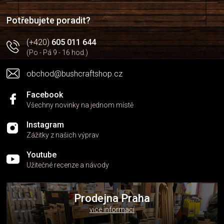
t
í
Potřebujete poradit?
(+420)
605 011 644
(Po - Pá 9 - 16 hod.)
obchod@bushcraftshop.cz
Facebook
Všechny novinky na jednom místě
Instagram
Zážitky z našich výprav
Youtube
Užitečné recenze a návody
Prodejna Praha
více informací