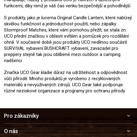
funkcemi, díky nimž je váš čas venku bezpečnější a pohodlnější.
S produkty, jako je lucerna Original Candle Lantern, které nabízejí
skvělou funkčnost a jednoduchost použití, nebo zápalky
Stormproof Matches, které vám pomohou přežít, se stala zn.
UCO přední značkou v oblasti svítilen a pomůcek pro rozdělání
ohně. V současné době jsou produkty UCO nedílnou součástí
SURVIVAL vybavení BUSHCRAFT vybavení, zavazadel pro
preppery stejně tak jsou oblíbené mezi outdoor a camping
nadšenci.
Značka UCO Gear kladie důraz na udržitelnost a odpovědnost
vůči přírodě. Mnoho produktů je vyrobeno z recyklovaných
materiálů a nevyužívaných zdrojů. UCO Gear také podporuje
různé neziskové organizace a programy pro ochranu přírody.
Z
Pro zákazníky
á
p
a
O nás