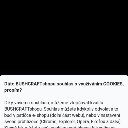
Dáte BUSHCRAFTshopu souhlas s využíváním COOKIES,
prosím?
Díky vašemu souhlasu, můžeme zlepšovat kvalitu
BUSHCRAFTshopu.
Souhlas můžete kdykoliv odvolat a to
buď v patičce e-shopu (dolní část webu), nebo v nastavení
svého prohlížeče (Chrome, Explorer, Opera, Firefox a další).
Stejně tak můžete svůj souhlas modifikovat kliknutím na