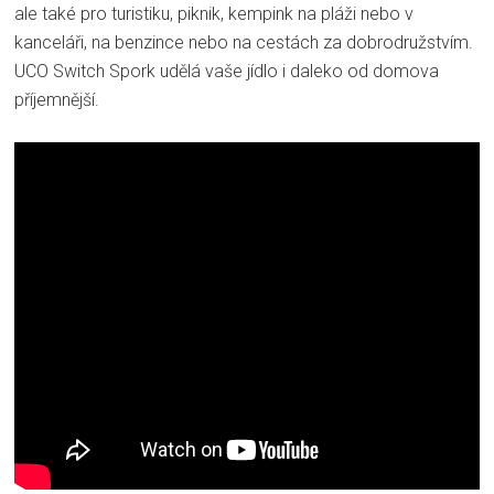
ale také pro turistiku, piknik, kempink na pláži nebo v
kanceláři, na benzince nebo na cestách za dobrodružstvím.
UCO Switch Spork udělá vaše jídlo i daleko od domova
příjemnější.