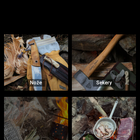
Užijte si to v přírodě
Vybavení, na které spoléháte nejčastěji
Nože
Sekery