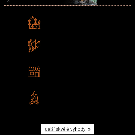
Rádi předáváme zkušenosti
Poradíme vám s výběrem
Zboží sami testujeme
U nás nekoupíte „zajíce v pytli“
2 kamenné prodejny
Navštivte nás v Praze a
Šumperku
Vlastní značka JuBö
Poctivá ruční výroba v ČR
další skvělé výhody