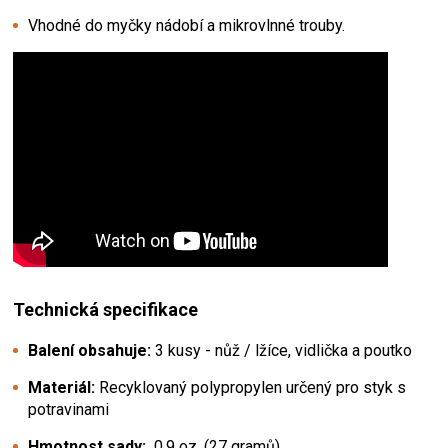
Vhodné do myčky nádobí a mikrovlnné trouby.
Technická specifikace
Balení obsahuje:
3 kusy - nůž / lžíce, vidlička a poutko
Materiál:
Recyklovaný polypropylen určený pro styk s
potravinami
Hmotnost sady:
0,9 oz. (27 gramů)