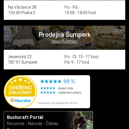
Na Václavce 28
Po - Pá:
150 00 Praha 5
10:00 - 18:00 hod.
Prodejna Šumperk
více informací
Jesenická 22
Po - Čt: 13 - 17 hod.
787 01 Šumperk
Pá: 9 - 17 hod.
Bushcraft Portál
Recenze - Návody - Články