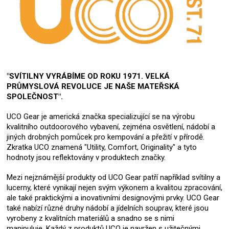
"SVÍTILNY VYRÁBÍME OD ROKU 1971. VELKÁ
PRŮMYSLOVÁ REVOLUCE JE NAŠE MATEŘSKÁ
SPOLEČNOST".
UCO Gear je americká značka specializující se na výrobu
kvalitního outdoorového vybavení, zejména osvětlení, nádobí a
jiných drobných pomůcek pro kempování a přežití v přírodě.
Zkratka UCO znamená "Utility, Comfort, Originality" a tyto
hodnoty jsou reflektovány v produktech značky.
Mezi nejznámější produkty od UCO Gear patří například svítilny a
lucerny, které vynikají nejen svým výkonem a kvalitou zpracování,
ale také praktickými a inovativními designovými prvky. UCO Gear
také nabízí různé druhy nádobí a jídelních souprav, které jsou
vyrobeny z kvalitních materiálů a snadno se s nimi
manipuluje. Každý z produktů UCO je navržen s užitečnými