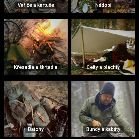
Vařiče a kartuše
Nádobí
Křesadla a škrtadla
Celty a plachty
Batohy
Bundy a kabáty