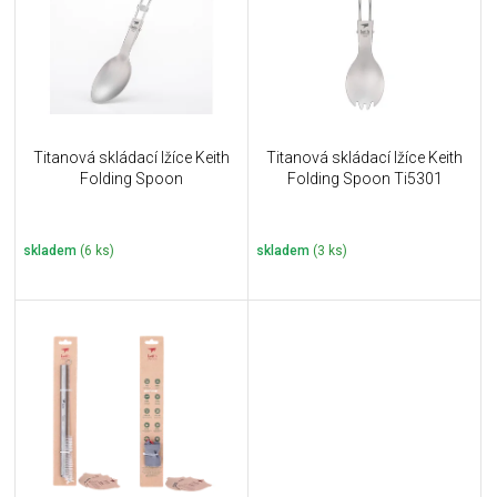
i
k
s
t
p
ů
r
o
d
u
Titanová skládací lžíce Keith
Titanová skládací lžíce Keith
k
Folding Spoon
Folding Spoon Ti5301
t
ů
skladem
(6 ks)
skladem
(3 ks)