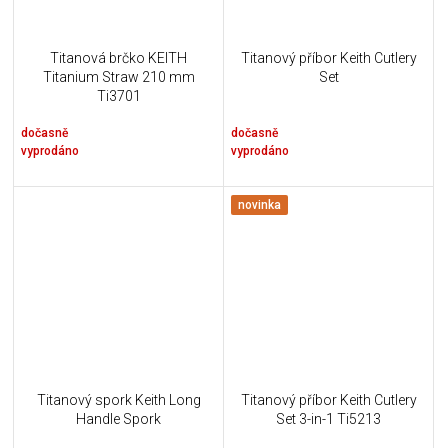
Titanová brčko KEITH
Titanový příbor Keith Cutlery
Titanium Straw 210 mm
Set
Ti3701
dočasně
dočasně
vyprodáno
vyprodáno
novinka
Titanový spork Keith Long
Titanový příbor Keith Cutlery
Handle Spork
Set 3-in-1 Ti5213