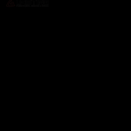
Odebírat newsletter
Vložte svůj e-mail a my vám budeme zasílat informace o
nových produktech na našem e-shopu.
E-mail
Vložením e-mailu souhlasíte s
podmínkami ochrany
osobních údajů
Přihlásit se
Instagram