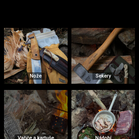
Užijte si to v přírodě
Vybavení, na které spoléháte nejčastěji
Nože
Sekery
Vařiče a kartuše
Nádobí