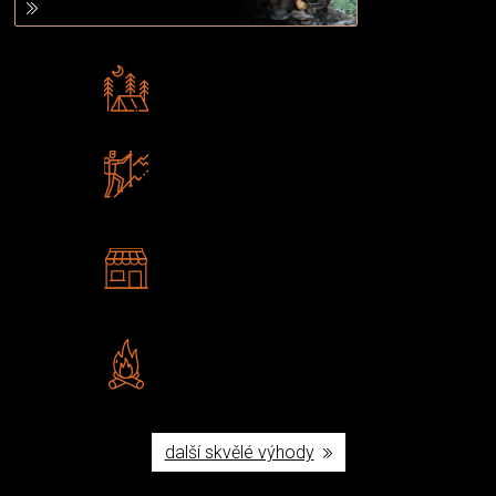
Rádi předáváme zkušenosti
Poradíme vám s výběrem
Zboží sami testujeme
U nás nekoupíte „zajíce v pytli“
2 kamenné prodejny
Navštivte nás v Praze a
Šumperku
Vlastní značka JuBö
Poctivá ruční výroba v ČR
další skvělé výhody