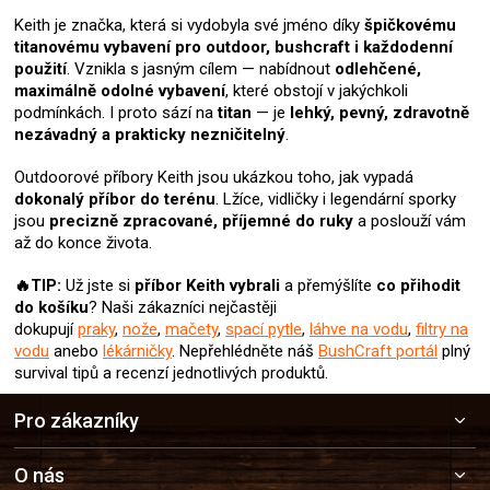
u
Keith je značka, která si vydobyla své jméno díky
špičkovému
titanovému vybavení pro outdoor, bushcraft i každodenní
použití
. Vznikla s jasným cílem — nabídnout
odlehčené,
maximálně odolné vybavení
, které obstojí v jakýchkoli
podmínkách. I proto sází na
titan
— je
lehký, pevný, zdravotně
nezávadný a prakticky nezničitelný
.
Outdoorové příbory Keith jsou ukázkou toho, jak vypadá
dokonalý příbor do terénu
. Lžíce, vidličky i legendární sporky
jsou
precizně zpracované, příjemné do ruky
a poslouží vám
až do konce života.
🔥TIP:
Už jste si
příbor Keith
vybrali
a přemýšlíte
co přihodit
do košíku
? Naši zákazníci nejčastěji
dokupují
praky
,
nože
,
mačety
,
spací pytle
,
láhve na vodu
,
filtry na
vodu
anebo
lékárničky
. Nepřehlédněte náš
BushCraft portál
plný
survival tipů a recenzí jednotlivých produktů.
Z
Pro zákazníky
á
p
a
O nás