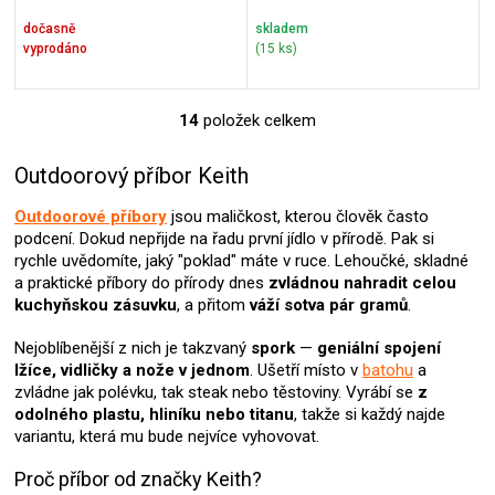
dočasně
skladem
vyprodáno
(15 ks)
14
položek celkem
O
v
l
Outdoorový příbor Keith
á
d
Outdoorové příbory
jsou maličkost, kterou člověk často
a
podcení. Dokud nepřijde na řadu první jídlo v přírodě. Pak si
c
rychle uvědomíte, jaký "poklad" máte v ruce. Lehoučké, skladné
í
a praktické příbory do přírody dnes
zvládnou nahradit celou
p
kuchyňskou zásuvku
, a přitom
váží sotva pár gramů
.
r
v
Nejoblíbenější z nich je takzvaný
spork
—
geniální spojení
k
lžíce, vidličky a nože v jednom
. Ušetří místo v
batohu
a
y
zvládne jak polévku, tak steak nebo těstoviny. Vyrábí se
z
v
odolného plastu, hliníku nebo titanu
, takže si každý najde
ý
variantu, která mu bude nejvíce vyhovovat.
p
i
Proč příbor od značky Keith?
s