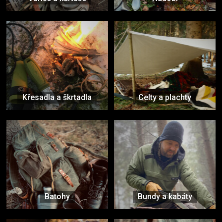
Křesadla a škrtadla
Celty a plachty
Batohy
Bundy a kabáty