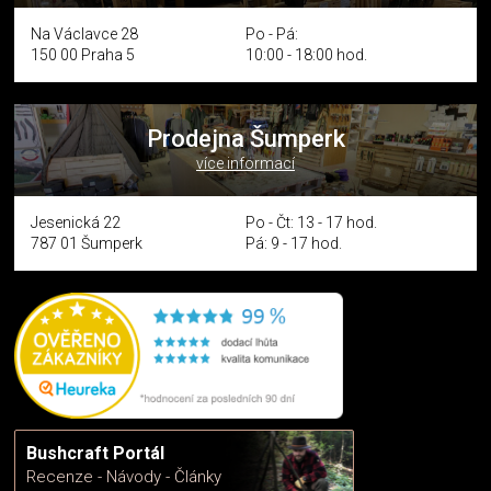
Na Václavce 28
Po - Pá:
150 00 Praha 5
10:00 - 18:00 hod.
Prodejna Šumperk
více informací
Jesenická 22
Po - Čt: 13 - 17 hod.
787 01 Šumperk
Pá: 9 - 17 hod.
Bushcraft Portál
Recenze - Návody - Články