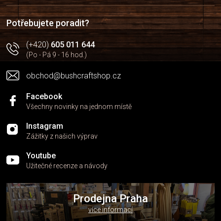
t
í
Potřebujete poradit?
(+420)
605 011 644
(Po - Pá 9 - 16 hod.)
obchod@bushcraftshop.cz
Facebook
Všechny novinky na jednom místě
Instagram
Zážitky z našich výprav
Youtube
Užitečné recenze a návody
Prodejna Praha
více informací