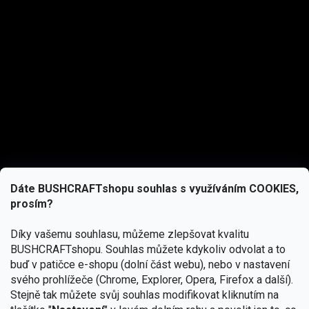
Dáte BUSHCRAFTshopu souhlas s využíváním COOKIES,
prosím?
Díky vašemu souhlasu, můžeme zlepšovat kvalitu
BUSHCRAFTshopu.
Souhlas můžete kdykoliv odvolat a to
buď v patičce e-shopu (dolní část webu), nebo v nastavení
svého prohlížeče (Chrome, Explorer, Opera, Firefox a další).
Stejně tak můžete svůj souhlas modifikovat kliknutím na