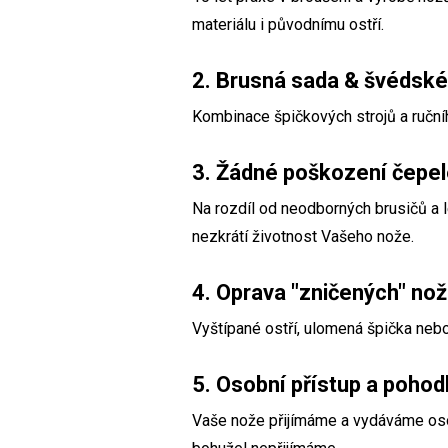
materiálu i původnímu ostří.
2. Brusná sada & švédské
Kombinace špičkových strojů a ručníh
3. Žádné poškození čepe
Na rozdíl od neodborných brusičů a 
nezkrátí životnost Vašeho nože.
4. Oprava "zničených" no
Vyštípané ostří, ulomená špička ne
5. Osobní přístup a pohod
Vaše nože přijímáme a vydáváme os