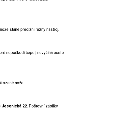
nože stane precizní řezný nástroj.
eré nepoškodí čepel, nevyžíhá ocel a
oškozené nože.
 Jesenická 22
. Poštovní zásilky