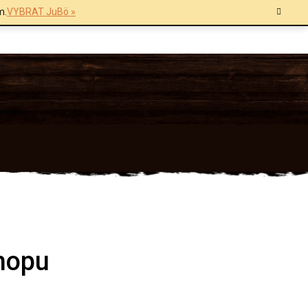
m.
VYBRAT JuBö »
shopu