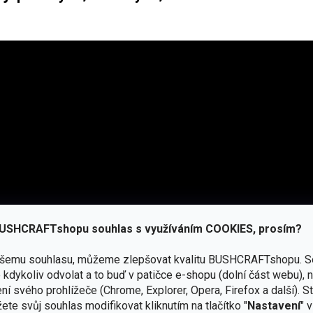
USHCRAFTshopu souhlas s využíváním COOKIES, prosím?
ašemu souhlasu, můžeme zlepšovat kvalitu BUSHCRAFTshopu.
S
kdykoliv odvolat a to buď v patičce e-shopu (dolní část webu), 
ní svého prohlížeče (Chrome, Explorer, Opera, Firefox a další). S
ete svůj souhlas modifikovat kliknutím na tlačítko "
Nastavení
" 