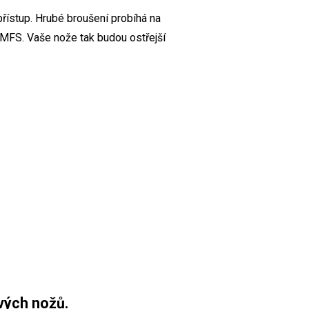
přístup. Hrubé broušení probíhá na
KMFS. Vaše nože tak budou ostřejší
vých nožů.