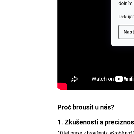
dolním 
Děkuje
Nast
Proč brousit u nás?
1. Zkušenosti a preciznos
10 let praxe v broušení a výrobě nož