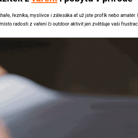
aře, řezníka, myslivce i zálesáka ať už jste profík nebo amatér
sto radosti z vaření či outdoor aktivit jen zvětšuje vaši frustraci