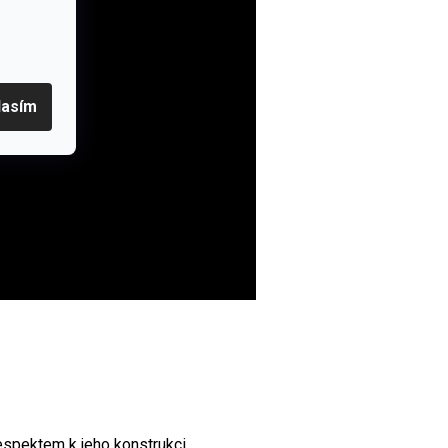
lasím
espektem k jeho konstrukci,