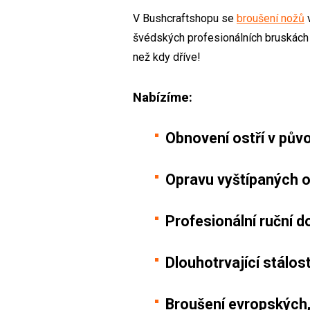
V Bushcraftshopu se
broušení nožů
v
švédských profesionálních bruskách 
než kdy dříve!
Nabízíme:
Obnovení ostří v pův
Opravu vyštípaných o
Profesionální ruční 
Dlouhotrvající stálos
Broušení evropských,