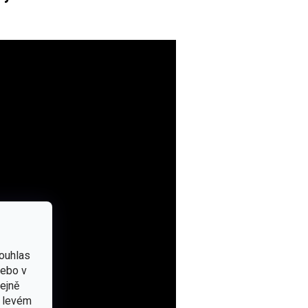
ouhlas
nebo v
tejně
v levém