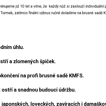
ěnujeme již 10 let a víme, že každý nůž si zaslouží individuální 
Tormek, zatímco finální výbrus ručně doladíme na brusné sadě 
odním úhlu.
stří a zlomených špiček.
dokončení na profi brusné sadě KMFS.
t ostří a snadnou budoucí údržbu.
 japonských, loveckých, zavíracích i damaško