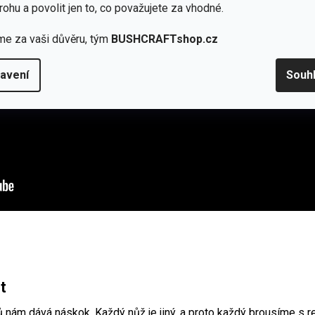
rohu a povolit jen to, co považujete za vhodné.
me za vaši důvěru, tým
BUSHCRAFTshop.cz
avení
Souh
t
ů nám dává náskok. Každý nůž je jiný, a proto každý brousíme s r