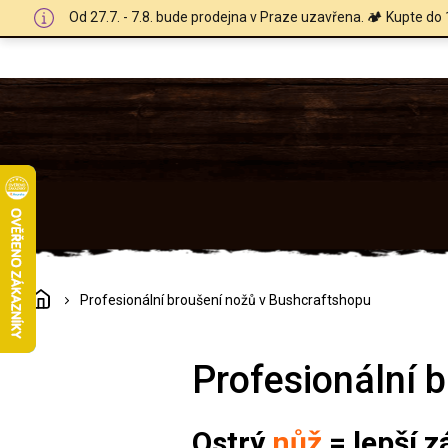
Přejít
Od 27.7. - 7.8. bude prodejna v Praze uzavřena. 🏕️ Kupte do 
na
obsah
Domů
Profesionální broušení nožů v Bushcraftshopu
Profesionální 
Ostrý
nůž
= lepší z