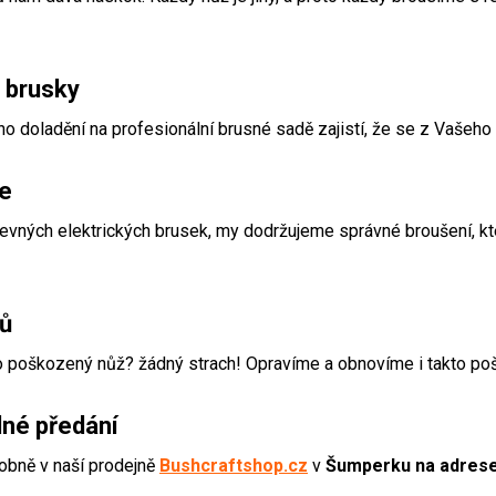
 brusky
o doladění na profesionální brusné sadě zajistí, že se z Vašeho 
le
levných elektrických brusek, my dodržujeme správné broušení, kt
žů
bo poškozený nůž? žádný strach! Opravíme a obnovíme i takto p
lné předání
obně v naší prodejně
Bushcraftshop.cz
v
Šumperku na adrese