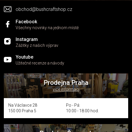
v
obchod@bushcraftshop.cz
ý
p
i
Facebook
s
Všechny novinky na jednom místě
u
Instagram
Zážitky z našich výprav
Youtube
Užitečné recenze a návody
Prodejna Praha
více informací
Na Václavce 28
Po - Pá:
150 00 Praha 5
10:00 - 18:00 hod.