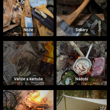
Nože
Sekery
Vařiče a kartuše
Nádobí