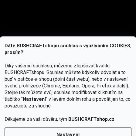
Dáte BUSHCRAFTshopu souhlas s využíváním COOKIES,
prosím?
Díky vašemu souhlasu, můžeme zlepšovat kvalitu
BUSHCRAFTshopu.
Souhlas můžete kdykoliv odvolat a to
buď v patičce e-shopu (dolní část webu), nebo v nastavení
svého prohlížeče (Chrome, Explorer, Opera, Firefox a další).
Stejně tak můžete svůj souhlas modifikovat kliknutím na
tlačítko "
Nastavení
" v levém dolním rohu a povolit jen to, co
Přihlásit se
považujete za vhodné.
Vložením e-mailu souhlasíte s
Děkujeme za vaši důvěru, tým
BUSHCRAFTshop.cz
podmínkami ochrany osobních údajů
Nastavení