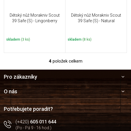
Dětský nůž Morakniv Scout
Dětský nůž Morakniv Scout
39 Safe (S) - Lingonberry
39 Safe (S) - Natural
skladem
(3 ks)
skladem
(8 ks)
4
položek celkem
O
v
Z
l
Pro zákazníky
á
á
p
d
a
a
O nás
c
t
í
í
p
Potřebujete poradit?
r
v
(+420)
605 011 644
k
(Po - Pá 9 - 16 hod.)
y