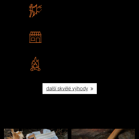
Zboží sami testujeme
U nás nekoupíte „zajíce v pytli“
2 kamenné prodejny
Navštivte nás v Praze a
Šumperku
Vlastní značka JuBö
Poctivá ruční výroba v ČR
další skvělé výhody
Užijte si to v přírodě
Vybavení, na které spoléháte nejčastěji