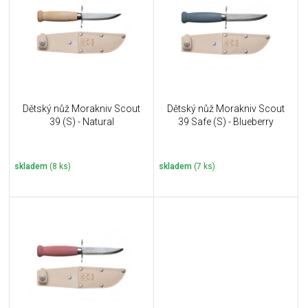
u
i
k
s
t
p
ů
r
o
d
u
Dětský nůž Morakniv Scout
Dětský nůž Morakniv Scout
k
39 (S) - Natural
39 Safe (S) - Blueberry
t
ů
skladem
(8 ks)
skladem
(7 ks)