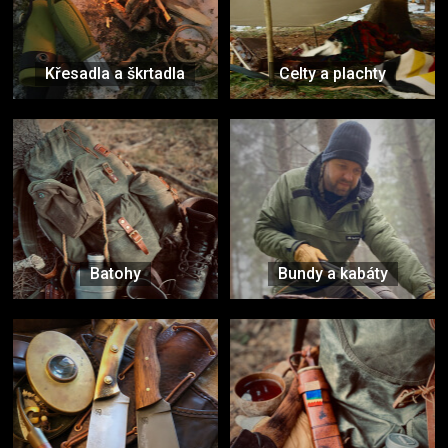
Křesadla a škrtadla
Celty a plachty
Batohy
Bundy a kabáty