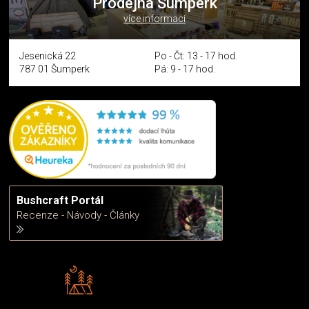
Prodejna Šumperk
více informací
Jesenická 22
Po - Čt: 13 - 17 hod.
787 01 Šumperk
Pá: 9 - 17 hod.
Bushcraft Portál
Recenze - Návody - Články
Rádi předáváme zkušenosti
Poradíme vám s výběrem