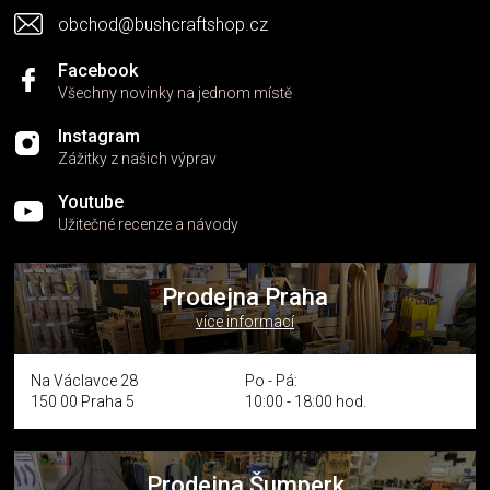
obchod@bushcraftshop.cz
Facebook
Všechny novinky na jednom místě
Instagram
Zážitky z našich výprav
Youtube
Užitečné recenze a návody
Prodejna Praha
více informací
Na Václavce 28
Po - Pá:
150 00 Praha 5
10:00 - 18:00 hod.
Prodejna Šumperk