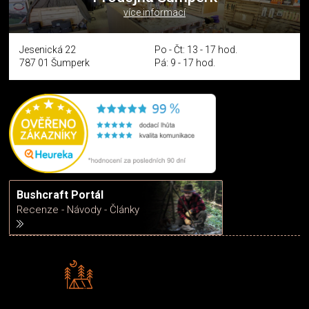
více informací
Jesenická 22
Po - Čt: 13 - 17 hod.
787 01 Šumperk
Pá: 9 - 17 hod.
Bushcraft Portál
Recenze - Návody - Články
Rádi předáváme zkušenosti
Poradíme vám s výběrem