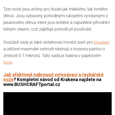
Tyto nože jsou určeny pro řezání jak měkkého, tak tvrdého
dřeva. Jsou vybaveny pohodlnými rukojeťmi vyrobenými z
jasanového dřeva, které jsou leštěné a napuštěné přírodním
lněným olejem, což zajišťuje pohodlí při používání.
Součástí sady je také obtahovací hovězí useň pro
broušení
a udržení maximální ostrosti nástrojů s brusnou pastou o
zrnitosti 5-7 mikronů. Tato sada je balena v papírovém
boxu
.
Jak efektivně nabrousit vyřezávací a
řezbářské
nože
?
Kompletní návod od Krakena najdete na
www.BUSHCRAFTportal.cz