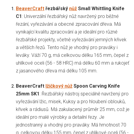
BeaverCraft
řezbářský
nůž
Small Whittling Knife
C1
: Univerzální řezbářský nůž navržený pro běžné
řezání, vyřezávání a obecné zpracování dřeva. Má
vynikající kvalitu zpracování a je ideální pro různé
řezbářské projekty, včetně vyřezávání jemných křivek
a větších řezů. Tento nůž je vhodný pro praváky i
leváky. Váží 70 g, má celkovou délku 165 mm, čepel z
uhlíkové oceli (56 - 58 HRC) má délku 60 mm a rukojeť
z jasanového dřeva má délku 105 mm.
BeaverCraft
lžičkový nůž
Spoon Carving Knife
25mm SK1
: Řezbářský nástroj speciálně navržený pro
vyřezávání lžic, misek, Kuksy a pro hloubení oblouků,
křivek a rádiusů. Má zakulacený průměr 25 mm, což je
ideální pro malé výrobky a detailní řezy. Je
jednostranný a vhodný pro praváky. Má hmotnost 70
g, celkovou délku 155 mm, čepel z uhlíkové oceli (56 -