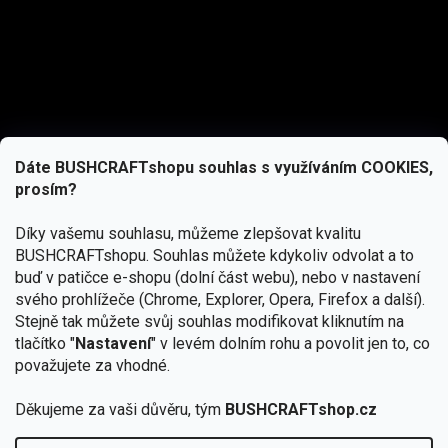
Dáte BUSHCRAFTshopu souhlas s využíváním COOKIES,
prosím?
Díky vašemu souhlasu, můžeme zlepšovat kvalitu
BUSHCRAFTshopu.
Souhlas můžete kdykoliv odvolat a to
buď v patičce e-shopu (dolní část webu), nebo v nastavení
svého prohlížeče (Chrome, Explorer, Opera, Firefox a další).
Stejně tak můžete svůj souhlas modifikovat kliknutím na
tlačítko "
Nastavení
" v levém dolním rohu a povolit jen to, co
Přihlásit se
považujete za vhodné.
Vložením e-mailu souhlasíte s
Děkujeme za vaši důvěru, tým
BUSHCRAFTshop.cz
podmínkami ochrany osobních údajů