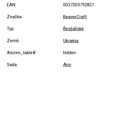
EAN
:
0037203792821
Značka
:
BeaverCraft
Typ
:
Řezbářské
Země
:
Ukrajina
#sizes_table#
:
hidden
Sada
:
Ano
Přidat hodnocení