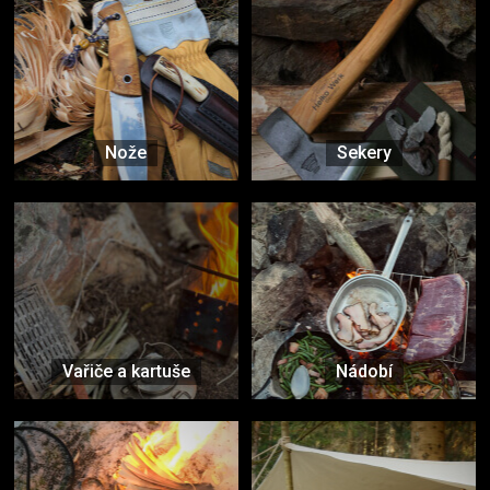
Nože
Sekery
Vařiče a kartuše
Nádobí