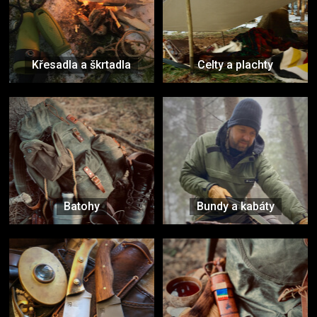
Křesadla a škrtadla
Celty a plachty
Batohy
Bundy a kabáty