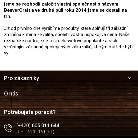
jsme se rozhodli založit vlastní společnost s názvem
BeaverCraft a ve druhé půli roku 2014 jsme se dostali na
trh.
Již od prvního dne vyrábíme produkty, které splňují tři základní
zmíněná kritéria - kvalita, spolehlivost a uspokojivá cena. Naše
řezbářské nástroje se těší celosvětové popularitě a stále
vzrůstající základně spokojených zákazníků, kterým můžete být i
vy!
Z
Pro zákazníky
á
p
a
O nás
t
í
Potřebujete poradit?
(+420)
605 011 644
(Po - Pá 9 - 16 hod.)