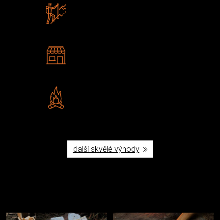
Zboží sami testujeme
U nás nekoupíte „zajíce v pytli“
2 kamenné prodejny
Navštivte nás v Praze a
Šumperku
Vlastní značka JuBö
Poctivá ruční výroba v ČR
další skvělé výhody
Užijte si to v přírodě
Vybavení, na které spoléháte nejčastěji