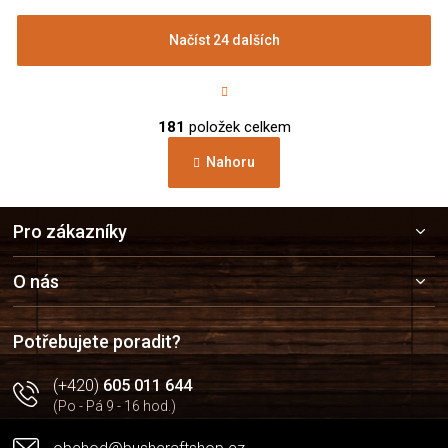
Načíst 24 dalších
S
t
r
O
á
181
položek celkem
v
n
l
k
Nahoru
á
o
d
v
a
á
Z
c
n
Pro zákazníky
á
í
í
p
p
r
a
O nás
v
t
k
í
y
Potřebujete poradit?
v
ý
(+420)
605 011 644
p
(Po - Pá 9 - 16 hod.)
i
s