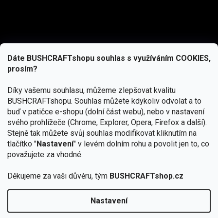
Dáte BUSHCRAFTshopu souhlas s využíváním COOKIES,
prosím?
Díky vašemu souhlasu, můžeme zlepšovat kvalitu
BUSHCRAFTshopu.
Souhlas můžete kdykoliv odvolat a to
buď v patičce e-shopu (dolní část webu), nebo v nastavení
svého prohlížeče (Chrome, Explorer, Opera, Firefox a další).
Stejně tak můžete svůj souhlas modifikovat kliknutím na
tlačítko "
Nastavení
" v levém dolním rohu a povolit jen to, co
Přihlásit se
považujete za vhodné.
Vložením e-mailu souhlasíte s
Děkujeme za vaši důvěru, tým
BUSHCRAFTshop.cz
podmínkami ochrany osobních údajů
Nastavení
Od 27.7. - 7.8. bude prodejna v Praze uzavřena.
Copyright 2026
BUSHCRAFTshop.cz
. Všechna práva
🏕️ Kupte do 12. 8. jakýkoliv produkt JuBö a