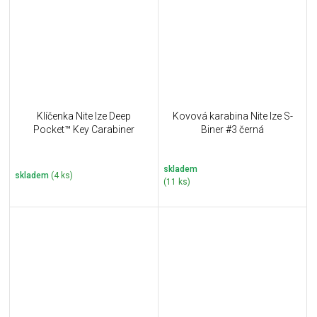
Klíčenka Nite Ize Deep
Kovová karabina Nite Ize S-
Pocket™ Key Carabiner
Biner #3 černá
skladem
skladem
(4 ks)
(11 ks)