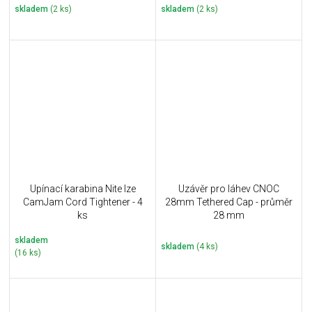
skladem
(2 ks)
skladem
(2 ks)
Upínací karabina Nite Ize
Uzávěr pro láhev CNOC
CamJam Cord Tightener - 4
28mm Tethered Cap - průměr
ks
28 mm
skladem
skladem
(4 ks)
(16 ks)