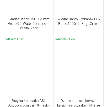
Skládací láhev CNOC 28mm
Skládací láhev Hydrapak Flux
VectoX 2l Water Container -
Bottle 1000ml - Sage Green
Stealth Black
skladem
(7 ks)
skladem
(3 ks)
Butylka / placatka GSI
Dvoukomorová kovová
Outdoors Boulder 10 Flask -
karabina s otvírákem Nite Ize