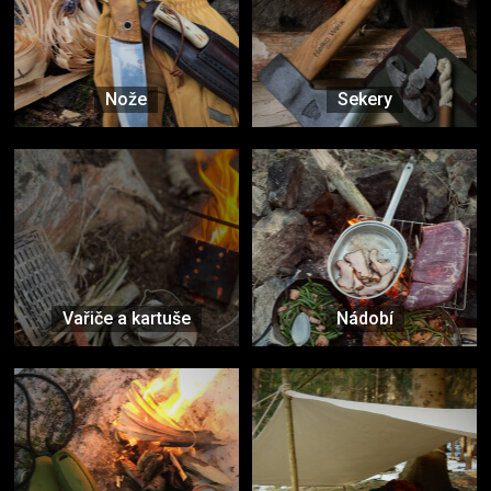
Nože
Sekery
Vařiče a kartuše
Nádobí