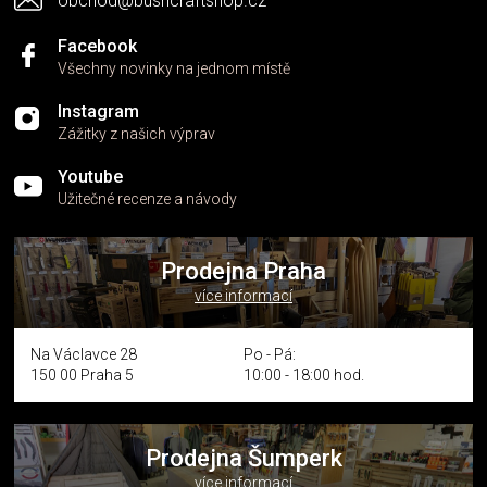
obchod@bushcraftshop.cz
u
Facebook
Všechny novinky na jednom místě
Instagram
Zážitky z našich výprav
Youtube
Užitečné recenze a návody
Prodejna Praha
více informací
Na Václavce 28
Po - Pá:
150 00 Praha 5
10:00 - 18:00 hod.
Prodejna Šumperk
více informací