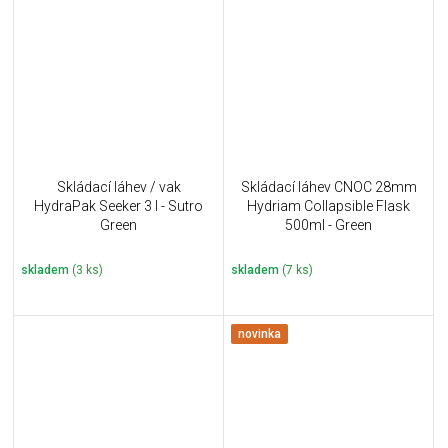
Skládací láhev / vak
Skládací láhev CNOC 28mm
HydraPak Seeker 3 l - Sutro
Hydriam Collapsible Flask
Green
500ml - Green
skladem
(3 ks)
skladem
(7 ks)
novinka