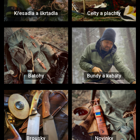
Křesadla a škrtadla
Celty a plachty
Batohy
Bundy a kabáty
Brousky
Novinky