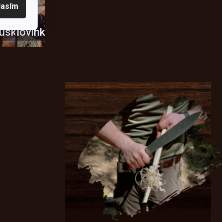
lasím
usky
Novinky