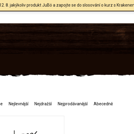
12. 8. jakýkoliv produkt JuBö a zapojte se do slosování o kurz s Krakene
me
Nejlevnější
Nejdražší
Nejprodávanější
Abecedně