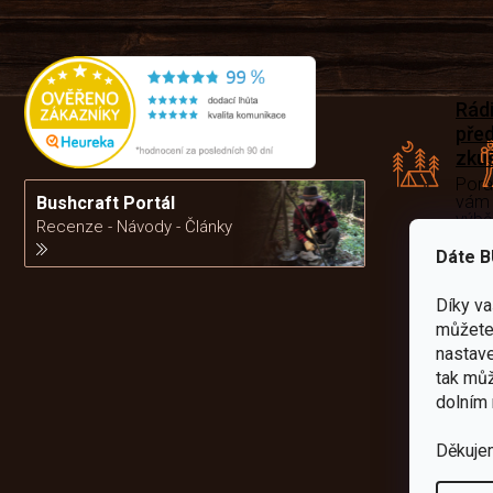
Rád
pře
zku
Por
vám
Bushcraft Portál
výb
Recenze - Návody - Články
Dáte B
da
Díky v
můžete 
nastave
tak můž
dolním 
Děkuje