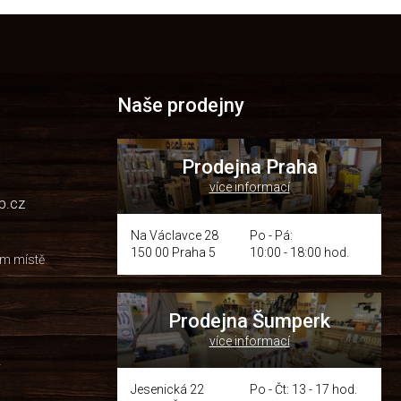
Naše prodejny
Prodejna Praha
více informací
p.cz
Na Václavce 28
Po - Pá:
150 00 Praha 5
10:00 - 18:00 hod.
om místě
Prodejna Šumperk
více informací
y
Jesenická 22
Po - Čt: 13 - 17 hod.