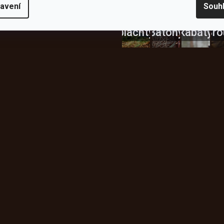
avení
Souh
Celty a
a
plachty
Batohy
kabáty
Bro
Instagram
h produktech na našem e-
údajů