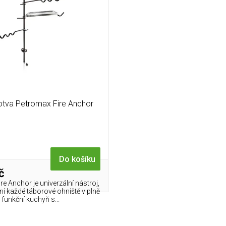
otva Petromax Fire Anchor
Do košíku
č
e Anchor je univerzální nástroj,
ní každé táborové ohniště v plně
funkční kuchyň s...
O