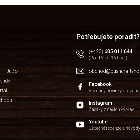
v
l
á
d
a
c
Potřebujete poradit?
í
p
r
(+420)
605 011 644
v
(Po - Pá 9 - 16 hod.)
k
y
 — JuBö
obchod@bushcraftsho
v
ý
kendy
Facebook
p
rtál
Všechny novinky na jedn
i
s
chodu
Instagram
u
Zážitky z našich výprav
Youtube
Užitečné recenze a návod