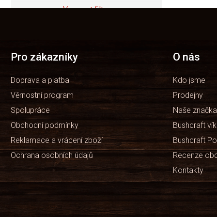
Vymazat filtry
Z
á
Položek k zobrazení:
1
p
a
t
Pro zákazníky
O nás
í
Doprava a platba
Kdo jsme
Věrnostní program
Prodejny
Spolupráce
Naše značka
Obchodní podmínky
Bushcraft ví
Reklamace a vrácení zboží
Bushcraft Po
Ochrana osobních údajů
Recenze ob
Kontakty