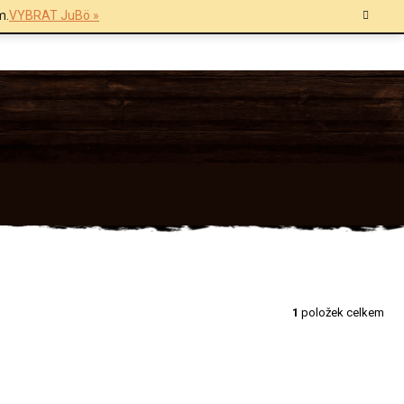
m.
VYBRAT JuBö »
1
položek celkem