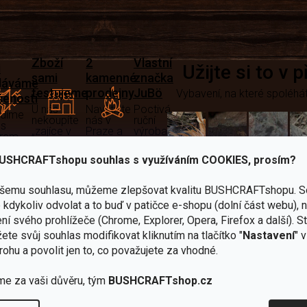
Zboží
2
Vlastní
i
Užijte si to v 
sami
kamenné
značka
dáváme
testujeme
prodejny
JuBö
Vybavení, na které spoléhát
šenosti
U nás
Navštivte
Poctivá
adíme
nekoupíte
nás v
ruční
 s
„zajíce v
Praze a
výroba
ěrem
pytli“
Šumperku
v ČR
USHCRAFTshopu souhlas s využíváním COOKIES, prosím?
Vařiče
lší skvělé výhody
a
ašemu souhlasu, můžeme zlepšovat kvalitu BUSHCRAFTshopu.
S
kdykoliv odvolat a to buď v patičce e-shopu (dolní část webu), 
Nože
Sekery
kartuše
Ná
ní svého prohlížeče (Chrome, Explorer, Opera, Firefox a další). S
ete svůj souhlas modifikovat kliknutím na tlačítko "
Nastavení
" 
rohu a povolit jen to, co považujete za vhodné.
me za vaši důvěru, tým
BUSHCRAFTshop.cz
Bundy