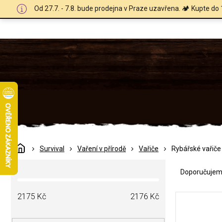
Přejít
Od 27.7. - 7.8. bude prodejna v Praze uzavřena. 🏕️ Kupte do 
na
obsah
Domů
Survival
Vaření v přírodě
Vařiče
Rybářské vařiče
Ř
P
a
Doporučuje
o
z
s
e
V
t
2175
Kč
2176
Kč
n
ý
r
í
p
a