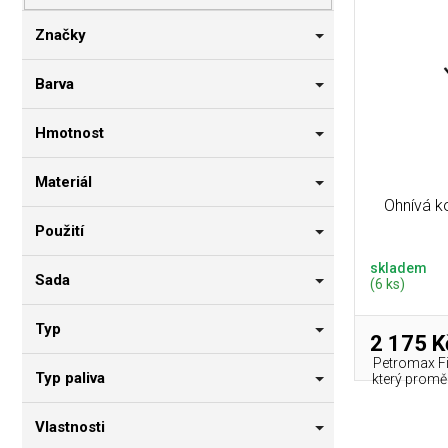
p
i
n
r
s
n
Značky
o
p
í
d
r
p
Barva
u
o
a
k
d
n
Hmotnost
t
u
e
ů
k
l
Materiál
t
Ohnívá k
ů
Použití
skladem
Sada
(6 ks)
Typ
2 175 K
Petromax Fir
Typ paliva
který promě
Vlastnosti