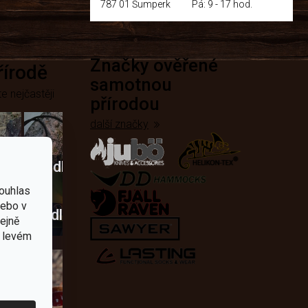
787 01 Šumperk
Pá: 9 - 17 hod.
Značky ověřené
přírodě
samotnou
e nejčastěji
přírodou
další značky
Křesadla
a
ouhlas
nebo v
dobí
škrtadla
tejně
v levém