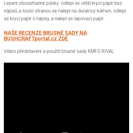
Lepení oboustranné pásky: odlepí se větší krycí papír bez
nápisů a touto stranou se nalepí na duralový kámen, odlepí
se krycí papír s nápisy a nalepí se lapovací papír.
NAŠE RECENZE BRUSNÉ SADY NA
BUSHCRAFTportal.cz ZDE
Video představení a použití brusné sady KMFS RIVAL