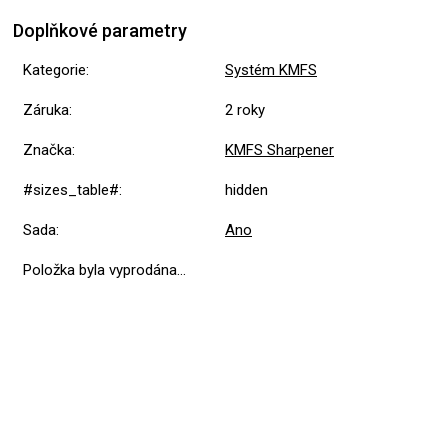
Doplňkové parametry
Kategorie
:
Systém KMFS
Záruka
:
2 roky
Značka
:
KMFS Sharpener
#sizes_table#
:
hidden
Sada
:
Ano
Položka byla vyprodána…