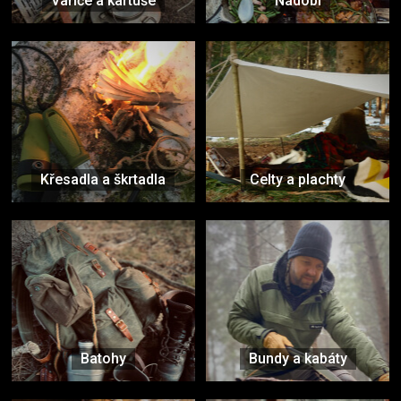
Vařiče a kartuše
Nádobí
Křesadla a škrtadla
Celty a plachty
Batohy
Bundy a kabáty