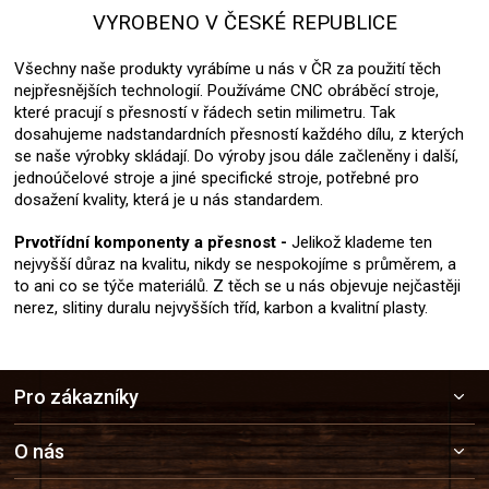
VYROBENO V ČESKÉ REPUBLICE
Všechny naše produkty vyrábíme u nás v ČR za použití těch
nejpřesnějších technologií. Používáme CNC obráběcí stroje,
které pracují s přesností v řádech setin milimetru. Tak
dosahujeme nadstandardních přesností každého dílu, z kterých
se naše výrobky skládají. Do výroby jsou dále začleněny i další,
jednoúčelové stroje a jiné specifické stroje, potřebné pro
dosažení kvality, která je u nás standardem.
Prvotřídní komponenty a přesnost -
Jelikož klademe ten
nejvyšší důraz na kvalitu, nikdy se nespokojíme s průměrem, a
to ani co se týče materiálů. Z těch se u nás objevuje nejčastěji
nerez, slitiny duralu nejvyšších tříd, karbon a kvalitní plasty.
Z
Pro zákazníky
á
p
a
O nás
t