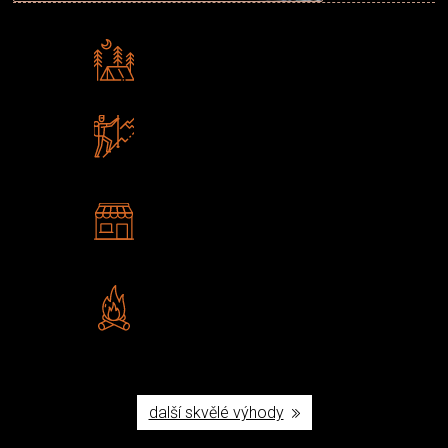
Rádi předáváme zkušenosti
Poradíme vám s výběrem
Zboží sami testujeme
U nás nekoupíte „zajíce v pytli“
2 kamenné prodejny
Navštivte nás v Praze a
Šumperku
Vlastní značka JuBö
Poctivá ruční výroba v ČR
další skvělé výhody