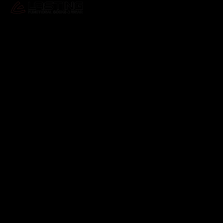
Odebírat newsletter
Vložte svůj e-mail a my vám budeme zasílat informace o
nových produktech na našem e-shopu.
E-mail
Vložením e-mailu souhlasíte s
podmínkami ochrany
osobních údajů
Přihlásit se