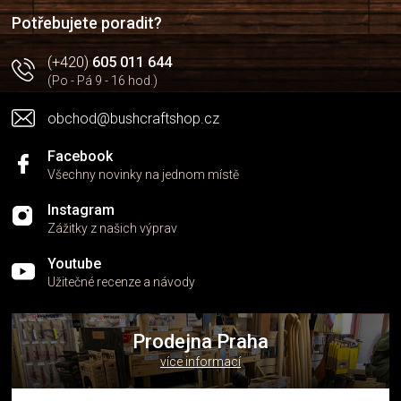
í
Potřebujete poradit?
(+420)
605 011 644
(Po - Pá 9 - 16 hod.)
obchod@bushcraftshop.cz
Facebook
Všechny novinky na jednom místě
Instagram
Zážitky z našich výprav
Youtube
Užitečné recenze a návody
Prodejna Praha
více informací