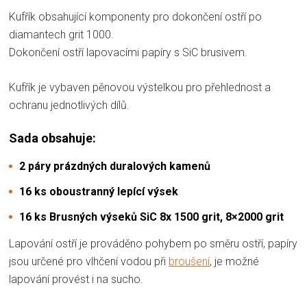
Kufřík obsahující komponenty pro dokončení ostří po
diamantech grit 1000.
Dokončení ostří lapovacími papíry s SiC brusivem.
Kufřík je vybaven pěnovou výstelkou pro přehlednost a
ochranu jednotlivých dílů.
Sada obsahuje:
2 páry prázdných duralových kamenů
16 ks oboustranný lepící výsek
16 ks Brusných výseků SiC 8x 1500 grit, 8×2000 grit
Lapování ostří je prováděno pohybem po směru ostří, papíry
jsou určené pro vlhčení vodou při
broušení
, je možné
lapování provést i na sucho.