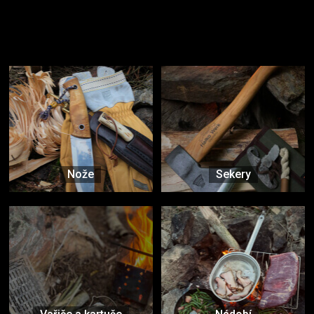
Užijte si to v přírodě
Vybavení, na které spoléháte nejčastěji
Nože
Sekery