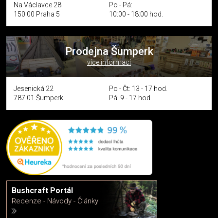
Na Václavce 28
Po - Pá:
150 00 Praha 5
10:00 - 18:00 hod.
Prodejna Šumperk
více informací
Jesenická 22
Po - Čt: 13 - 17 hod.
787 01 Šumperk
Pá: 9 - 17 hod.
Bushcraft Portál
Recenze - Návody - Články