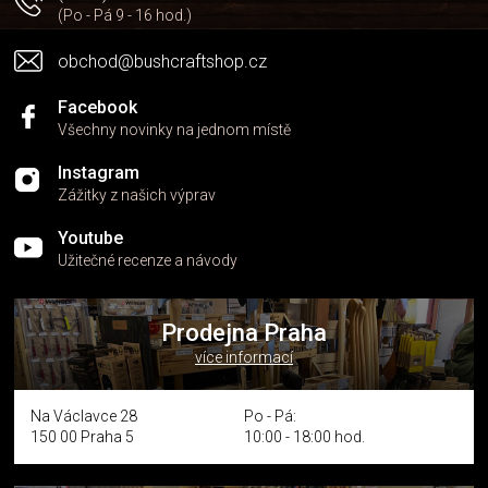
(Po - Pá 9 - 16 hod.)
obchod@bushcraftshop.cz
Facebook
Všechny novinky na jednom místě
Instagram
Zážitky z našich výprav
Youtube
Užitečné recenze a návody
Prodejna Praha
více informací
Na Václavce 28
Po - Pá:
150 00 Praha 5
10:00 - 18:00 hod.