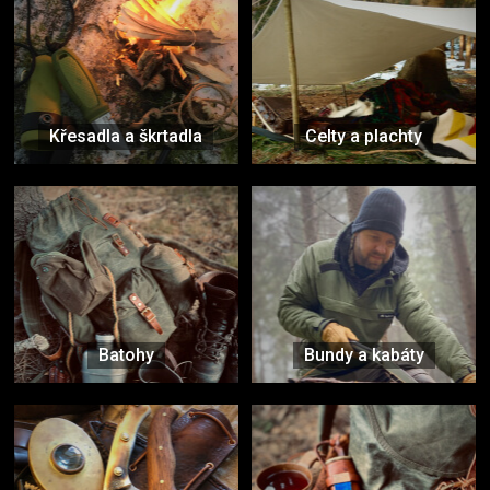
Křesadla a škrtadla
Celty a plachty
Batohy
Bundy a kabáty