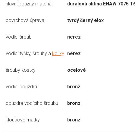
hlavní použitý materiál
duralová slitina ENAW 7075 T
povrchová úprava
tvrdý černý elox
vodící šroub
nerez
vodící tyčky, šrouby a
kolíky
nerez
šrouby kostky
ocelové
vodící pouzdra
bronz
pouzdra vodícího šroubu
bronz
kloubové matky
bronz