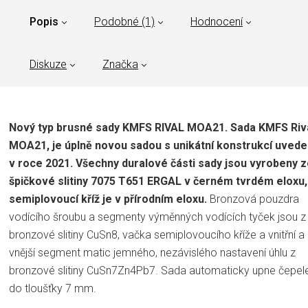
Popis
Podobné (1)
Hodnocení
Diskuze
Značka
Nový typ brusné sady KMFS RIVAL MOA21. Sada KMFS Riv
MOA21, je úplně novou sadou s unikátní konstrukcí uved
v roce 2021. Všechny duralové části sady jsou vyrobeny 
špičkové slitiny 7075 T651 ERGAL v černém tvrdém eloxu,
semiplovoucí kříž je v přírodním eloxu.
Bronzová pouzdra
vodícího šroubu a segmenty výměnných vodících tyček jsou z
bronzové slitiny CuSn8, vačka semiplovoucího kříže a vnitřní a
vnější segment matic jemného, nezávislého nastavení úhlu z
bronzové slitiny CuSn7Zn4Pb7. Sada automaticky upne čepel
do tloušťky 7 mm.