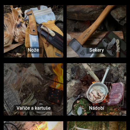
Nože
Sekery
Vařiče a kartuše
Nádobí