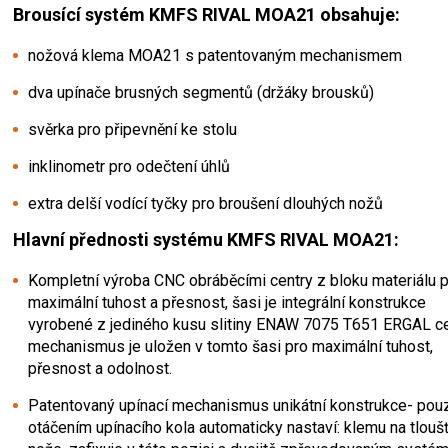
Brousící systém KMFS RIVAL MOA21 obsahuje:
nožová klema MOA21 s patentovaným mechanismem
dva upínače brusných segmentů (držáky brousků)
svěrka pro připevnění ke stolu
inklinometr pro odečtení úhlů
extra delší vodící tyčky pro broušení dlouhých nožů
Hlavní přednosti systému KMFS RIVAL MOA21:
Kompletní výroba CNC obráběcími centry z bloku materiálu 
maximální tuhost a přesnost,
šasi
je
integrální
konstrukce
vyrobené z jediného kusu slitiny ENAW 7075 T651 ERGAL c
mechanismus je uložen v tomto šasi pro maximální tuhost,
přesnost a odolnost.
Patentovaný upínací mechanismus unikátní konstrukce- pou
otáčením upínacího kola automaticky nastaví: klemu na tlouš