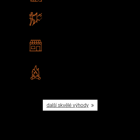
Zboží sami testujeme
U nás nekoupíte „zajíce v pytli“
2 kamenné prodejny
Navštivte nás v Praze a
Šumperku
Vlastní značka JuBö
Poctivá ruční výroba v ČR
další skvělé výhody
Užijte si to v přírodě
Vybavení, na které spoléháte nejčastěji