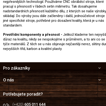
nejpřesnějších technologií. Používáme CNC obráběcí stroje, které
pracují s přesností v řádech setin milimetru. Tak dosahujeme
nadstandardních přesností každého dílu, z kterých se naše výrobk
skládají. Do výroby jsou dále začleněny i další, jednoúčelové stroje
jiné specifické stroje, potřebné pro dosažení kvality, která je u nás
standardem.
Prvotřídní komponenty a přesnost -
Jelikož klademe ten nejvyšš
důraz na kvalitu, nikdy se nespokojíme s průměrem, a to ani co se
týče materiálů. Z těch se u nás objevuje nejčastěji nerez, slitiny du
nejvyšších tříd, karbon a kvalitní plasty.
Z
Pro zákazníky
á
p
a
O nás
t
í
Potřebujete poradit?
(+420)
605 011 644