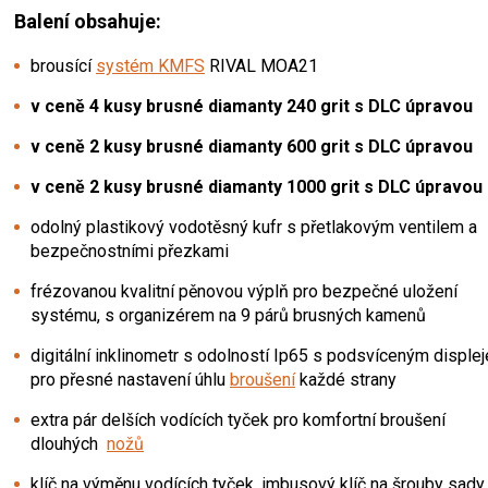
Balení obsahuje:
brousící
systém KMFS
RIVAL MOA21
v ceně 4 kusy brusné diamanty 240 grit s DLC úpravou
v ceně 2 kusy brusné diamanty 600 grit s DLC úpravou
v ceně 2 kusy brusné diamanty 1000 grit s DLC úpravou
odolný plastikový vodotěsný kufr s přetlakovým ventilem a
bezpečnostními přezkami
frézovanou kvalitní pěnovou výplň pro bezpečné uložení
systému, s organizérem na 9 párů brusných kamenů
digitální inklinometr s odolností Ip65 s podsvíceným disple
pro přesné nastavení úhlu
broušení
každé strany
extra pár delších vodících tyček pro komfortní broušení
dlouhých
nožů
klíč na výměnu vodících tyček, imbusový klíč na šrouby sady