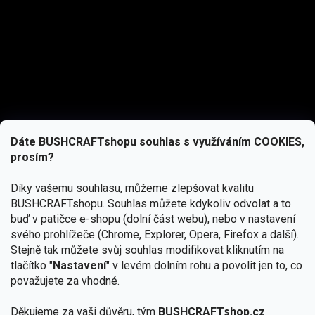
Dáte BUSHCRAFTshopu souhlas s využíváním COOKIES,
prosím?
Díky vašemu souhlasu, můžeme zlepšovat kvalitu
BUSHCRAFTshopu.
Souhlas můžete kdykoliv odvolat a to
buď v patičce e-shopu (dolní část webu), nebo v nastavení
svého prohlížeče (Chrome, Explorer, Opera, Firefox a další).
Stejně tak můžete svůj souhlas modifikovat kliknutím na
tlačítko "
Nastavení
" v levém dolním rohu a povolit jen to, co
Přihlásit se
považujete za vhodné.
Vložením e-mailu souhlasíte s
Děkujeme za vaši důvěru, tým
BUSHCRAFTshop.cz
podmínkami ochrany osobních údajů