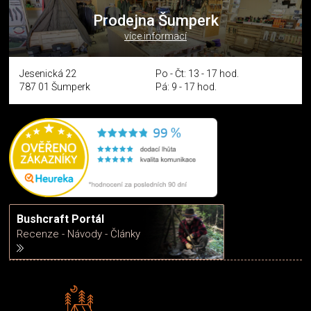
Prodejna Šumperk
více informací
Jesenická 22
Po - Čt: 13 - 17 hod.
787 01 Šumperk
Pá: 9 - 17 hod.
Bushcraft Portál
Recenze - Návody - Články
Rádi předáváme zkušenosti
Poradíme vám s výběrem