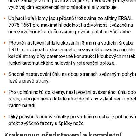
nože, zafixuje v této pozici a dvojitě zpřevodovaným syst
využívajícím exponenciálního násobení síly zafixuje.
Upínací kola klemy jsou přesně frézována ze slitiny ERGAL
7075 T651 pro maximální odolnost a životnost, svázané na
nerezové hřídeli s definovanou pevnou polohou vůči sobě.
Přesné nastavení úhlu krokováním 3 mm na vodícím šroubu
TR10, s možností extra jemného nezávislého nastavení úhlu
každé strany díky patentované konstrukci kloubových matek
funkcí automatického nulování v referenční poloze.
Shodné nastavování úhlu na obou stranách svázaným pohy
levé a pravé strany.
Pro upínání nožů do klemy, nastavování svázaného úhlu ob
stran, nebo jemného doladění každé strany zvlášť není potře
žádné nářadí.
Díky pohybu kloubové matky po vodícím šroubu je potlačov
efekt zvýšené fazety u špičky nože.
Krakenovo představení a kompletní