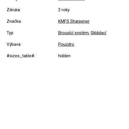
Záruka
:
2 roky
Značka
:
KMFS Sharpener
Typ
:
Brousící systém
,
Skládací
Výbava
:
Pouzdro
#sizes_table#
:
hidden
Přidat hodnocení