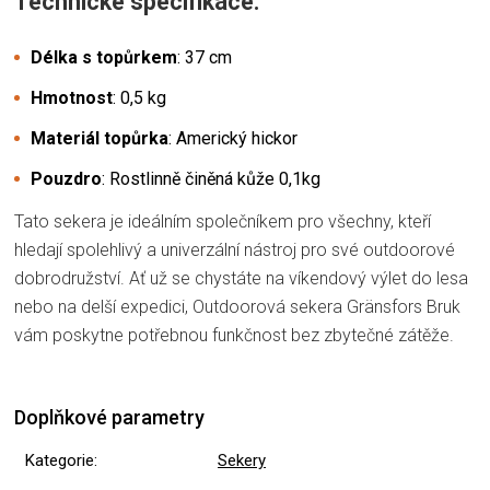
Technické specifikace:
Délka s topůrkem
: 37 cm
Hmotnost
: 0,5 kg
Materiál topůrka
: Americký hickor
Pouzdro
: Rostlinně činěná kůže 0,1kg
Tato sekera je ideálním společníkem pro všechny, kteří
hledají spolehlivý a univerzální nástroj pro své outdoorové
dobrodružství. Ať už se chystáte na víkendový výlet do lesa
nebo na delší expedici, Outdoorová sekera Gränsfors Bruk
vám poskytne potřebnou funkčnost bez zbytečné zátěže.
Doplňkové parametry
Kategorie
:
Sekery