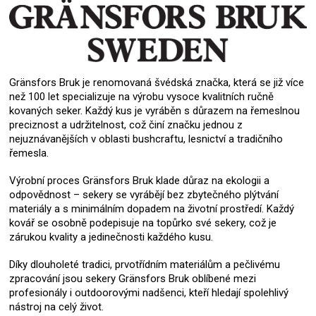
Gränsfors Bruk je renomovaná švédská značka, která se již více
než 100 let specializuje na výrobu vysoce kvalitních ručně
kovaných seker. Každý kus je vyráběn s důrazem na řemeslnou
preciznost a udržitelnost, což činí značku jednou z
nejuznávanějších v oblasti bushcraftu, lesnictví a tradičního
řemesla.
Výrobní proces Gränsfors Bruk klade důraz na ekologii a
odpovědnost – sekery se vyrábějí bez zbytečného plýtvání
materiály a s minimálním dopadem na životní prostředí. Každý
kovář se osobně podepisuje na topůrko své sekery, což je
zárukou kvality a jedinečnosti každého kusu.
Díky dlouholeté tradici, prvotřídním materiálům a pečlivému
zpracování jsou sekery Gränsfors Bruk oblíbené mezi
profesionály i outdoorovými nadšenci, kteří hledají spolehlivý
nástroj na celý život.