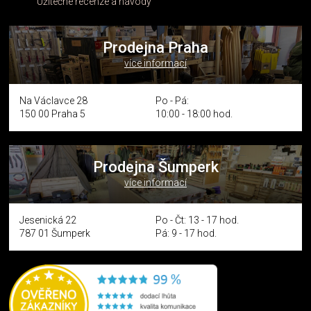
Užitečné recenze a návody
Prodejna Praha
více informací
Na Václavce 28
Po - Pá:
150 00 Praha 5
10:00 - 18:00 hod.
Prodejna Šumperk
více informací
Jesenická 22
Po - Čt: 13 - 17 hod.
787 01 Šumperk
Pá: 9 - 17 hod.