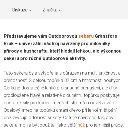
Diskuze
Značka
Představujeme vám Outdoorovou
sekeru
Gränsfors
Bruk – univerzální nástroj navržený pro milovníky
přírody a bushcraftu, kteří hledají lehkou, ale výkonnou
sekeru pro různé outdoorové aktivity.
Tato sekera byla vytvořena s důrazem na multifunkčnost a
přenosnost. S délkou topůrka 37 cm a hmotností pouhých
0,5 kg je dostatečně lehká pro snadné přenášení, ale díky
prodloužené hlavě a relativně dlouhému topůrku poskytuje
dostatek síly pro kácení menších stromů a odvětvování.
Ocelový límec na topůrku chrání dřevo při lehkém štípání,
což zvyšuje odolnost sekery. Ostří je navrženo tak, aby
sekera mohla být použita i jako větší
nůž
pro jemnější práce,