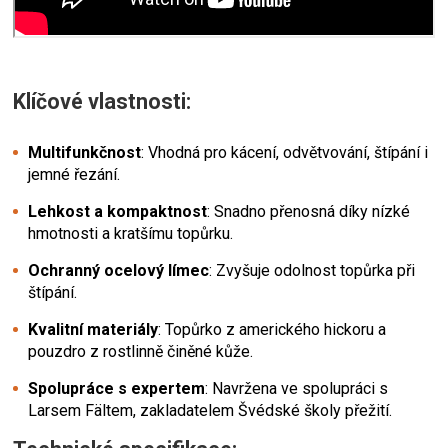
Klíčové vlastnosti:
Multifunkčnost
: Vhodná pro kácení, odvětvování, štípání i
jemné řezání.
Lehkost a kompaktnost
: Snadno přenosná díky nízké
hmotnosti a kratšímu topůrku.
Ochranný ocelový límec
: Zvyšuje odolnost topůrka při
štípání.
Kvalitní materiály
: Topůrko z amerického hickoru a
pouzdro z rostlinně činěné kůže.
Spolupráce s expertem
: Navržena ve spolupráci s
Larsem Fältem, zakladatelem Švédské školy přežití.