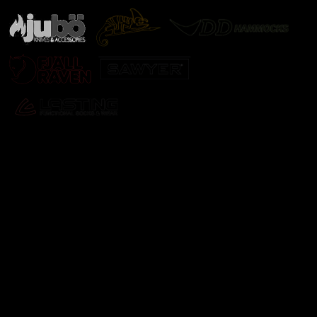
Odebírat newsletter
Vložte svůj e-mail a my vám budeme zasílat informace o
nových produktech na našem e-shopu.
E-mail
Vložením e-mailu souhlasíte s
podmínkami ochrany