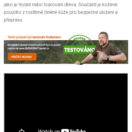
jako je řezání nebo tvarování dřeva. Součástí je kožené
pouzdro z rostlinně činěné kůže pro bezpečné uložení a
přepravu.