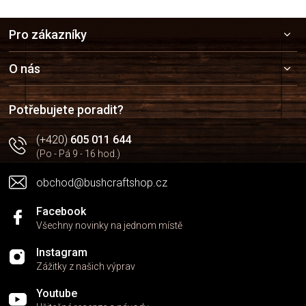
Z
Pro zákazníky
á
p
a
O nás
t
í
Potřebujete poradit?
(+420)
605 011 644
(Po - Pá 9 - 16 hod.)
obchod@bushcraftshop.cz
Facebook
Všechny novinky na jednom místě
Instagram
Zážitky z našich výprav
Youtube