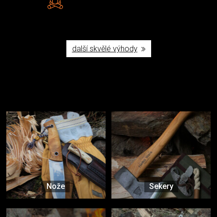
Poctivá ruční výroba v ČR
další skvělé výhody
Užijte si to v přírodě
Vybavení, na které spoléháte nejčastěji
Nože
Sekery