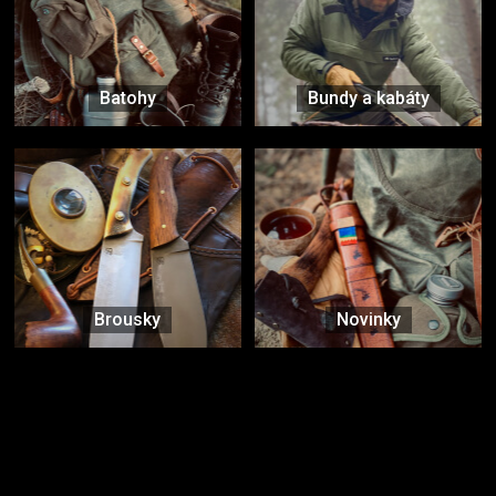
Batohy
Bundy a kabáty
Brousky
Novinky
Značky ověřené samotnou přírodou
další značky