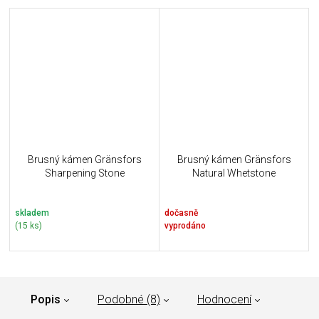
Brusný kámen Gränsfors
Brusný kámen Gränsfors
Sharpening Stone
Natural Whetstone
skladem
dočasně
(15 ks)
vyprodáno
Popis
Podobné (8)
Hodnocení