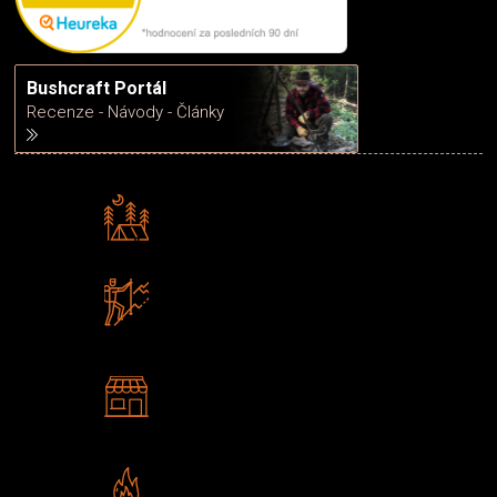
Bushcraft Portál
Recenze - Návody - Články
Rádi předáváme zkušenosti
Poradíme vám s výběrem
Zboží sami testujeme
U nás nekoupíte „zajíce v pytli“
2 kamenné prodejny
Navštivte nás v Praze a
Šumperku
Vlastní značka JuBö