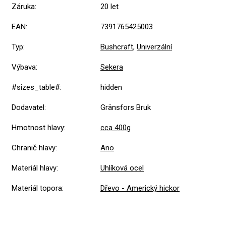
Záruka
:
20 let
EAN
:
7391765425003
Typ
:
Bushcraft
,
Univerzální
Výbava
:
Sekera
#sizes_table#
:
hidden
Dodavatel
:
Gränsfors Bruk
Hmotnost hlavy
:
cca 400g
Chranič hlavy
:
Ano
Materiál hlavy
:
Uhlíková ocel
Materiál topora
:
Dřevo - Americký hickor