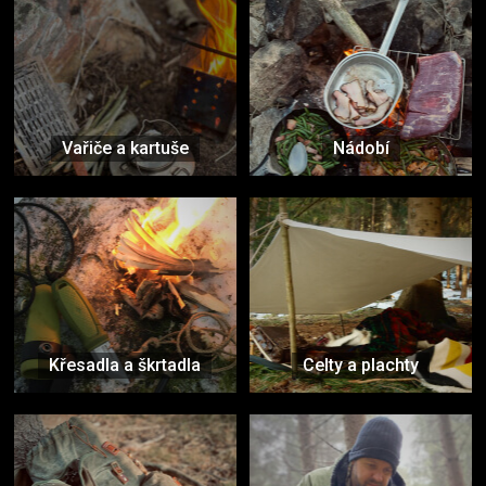
Vařiče a kartuše
Nádobí
Křesadla a škrtadla
Celty a plachty