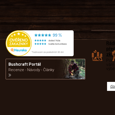
Rád
pře
zku
Por
Bushcraft Portál
vám
výb
Recenze - Návody - Články
da