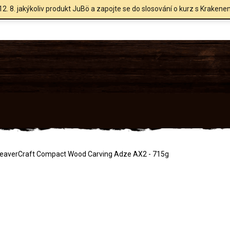
12. 8. jakýkoliv produkt JuBö a zapojte se do slosování o kurz s Krakene
 BeaverCraft Compact Wood Carving Adze AX2 - 715g