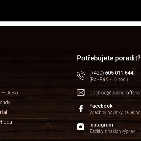
íněná kritéria - kvalita, spolehlivost a uspokojivá cena. Naše řezbářsk
Potřebujete poradit?
(+420)
605 011 644
(Po - Pá 9 - 16 hod.)
 — JuBö
obchod@bushcraftsho
kendy
Facebook
rtál
Všechny novinky na jedn
chodu
Instagram
Zážitky z našich výprav