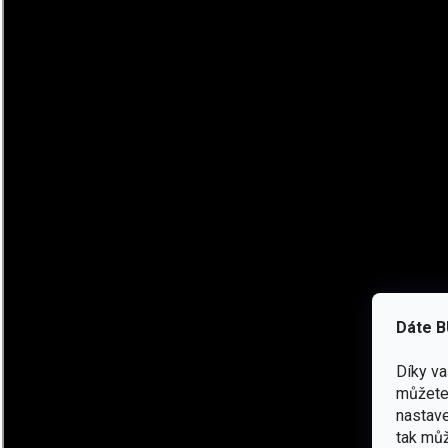
Technická specifikace:
Celková délka – 295 mm (11,61 palce)
Délka čepele – 170 mm (6,69 palce)
Šířka čepele – 60 mm (2,36 palce)
Hmotnost - 715 g
Materiál oceli – 1066 Carbon, 56-58 HRC
Materiál rukojeti – Ashwood - jasanové dřevo
Materiál pochvy – hovězí kůže
Dáte B
Díky v
můžete 
nastave
tak můž