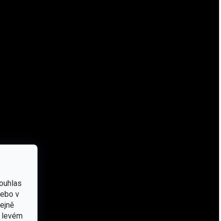
ouhlas
nebo v
tejně
v levém