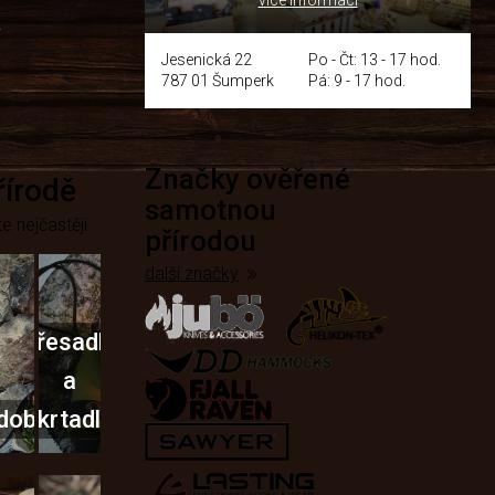
y
Jesenická 22
Po - Čt: 13 - 17 hod.
787 01 Šumperk
Pá: 9 - 17 hod.
Značky ověřené
přírodě
samotnou
e nejčastěji
přírodou
další značky
Křesadla
a
dobí
škrtadla