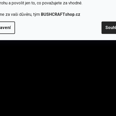
rohu a povolit jen to, co považujete za vhodné.
Přidat hodnocení
me za vaši důvěru, tým
BUSHCRAFTshop.cz
avení
Souh
olehlivé řezbářské nástroje. Situace bohužel vůbec nevyhovovala 
ské peníze. Nedokázali jsme tedy najít vhodné výrobky u kterých
 2014 jsme se dostali na trh.