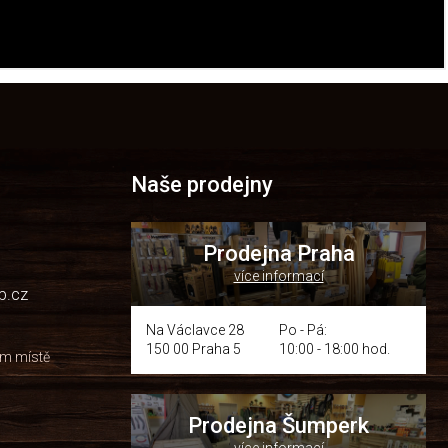
é nástroje se těší celosvětové popularitě a stále vzrůstající
Naše prodejny
Prodejna Praha
více informací
p.cz
Na Václavce 28
Po - Pá:
150 00 Praha 5
10:00 - 18:00 hod.
om místě
Prodejna Šumperk
více informací