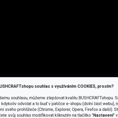
USHCRAFTshopu souhlas s využíváním COOKIES, prosím?
ašemu souhlasu, můžeme zlepšovat kvalitu BUSHCRAFTshopu.
S
kdykoliv odvolat a to buď v patičce e-shopu (dolní část webu), 
ní svého prohlížeče (Chrome, Explorer, Opera, Firefox a další). S
ete svůj souhlas modifikovat kliknutím na tlačítko "
Nastavení
" 