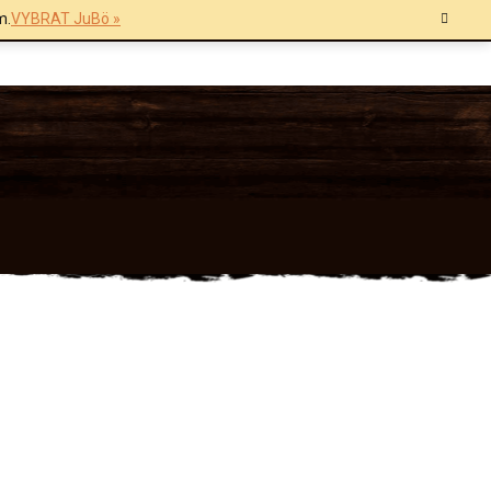
m.
VYBRAT JuBö »