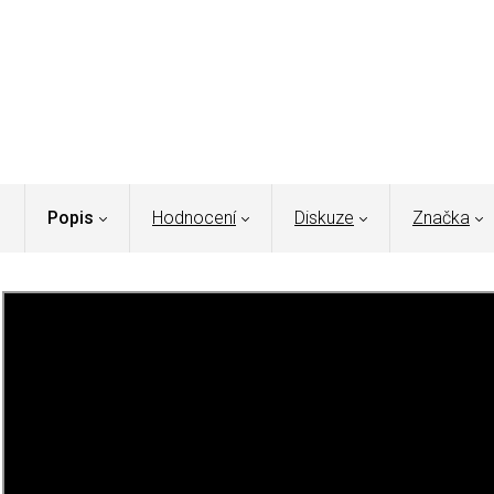
Popis
Hodnocení
Diskuze
Značka
Seznamte se s AX2 Compact Wood Carving Adze od
Beaver
Tato teslice nabízí nevídanou přesnost a výkon díky svému
Hlavní přednosti
sekery
Beavercraft:
Čepel
: Je vykována z 1066 vysokouhlíkové oceli, známé sv
zachovává ostré ostří i po dlouhodobém používání. Díky zak
vyhlazování a vyřezávání dřeva, odstraňování materiálu z vn