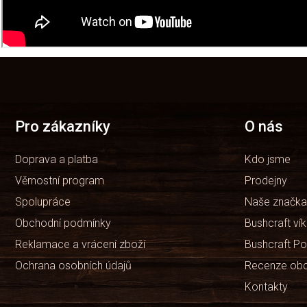
Již od prvního dne vyrábíme produkty, které splňují tři základní zm
základně spokojených zákazníků, kterým můžete být i vy!
Z
á
p
a
t
Pro zákazníky
O nás
í
Doprava a platba
Kdo jsme
Věrnostní program
Prodejny
Spolupráce
Naše značka
Obchodní podmínky
Bushcraft ví
Reklamace a vrácení zboží
Bushcraft Po
Ochrana osobních údajů
Recenze ob
Kontakty