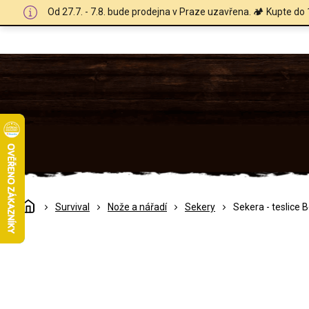
Přejít
Od 27.7. - 7.8. bude prodejna v Praze uzavřena. 🏕️ Kupte do 
na
obsah
Domů
Survival
Nože a nářadí
Sekery
Sekera - teslice