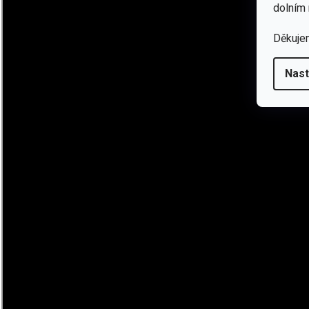
dolním 
Děkuje
Nast
MADE IN UKRAINE
Začalo to tím, že jsme už nějakou dobu hledali kvalitní a sp
poměru s kvalitou, popřípadě s dobrou kvalitou, ale za obrov
vlastní společnost s názvem BeaverCraft a ve druhé půli roku