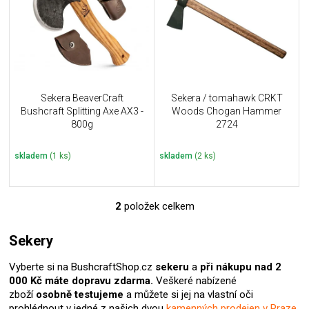
i
k
s
t
p
ů
r
o
d
u
Sekera BeaverCraft
Sekera / tomahawk CRKT
k
Bushcraft Splitting Axe AX3 -
Woods Chogan Hammer
t
800g
2724
ů
skladem
(1 ks)
skladem
(2 ks)
2
položek celkem
O
v
l
Sekery
á
d
Vyberte si na BushcraftShop.cz
sekeru
a
při nákupu nad 2
a
000 Kč máte dopravu zdarma.
Veškeré nabízené
c
zboží
osobně testujeme
a můžete si jej na vlastní oči
í
prohlédnout v jedné z našich dvou
kamenných prodejen v Praze