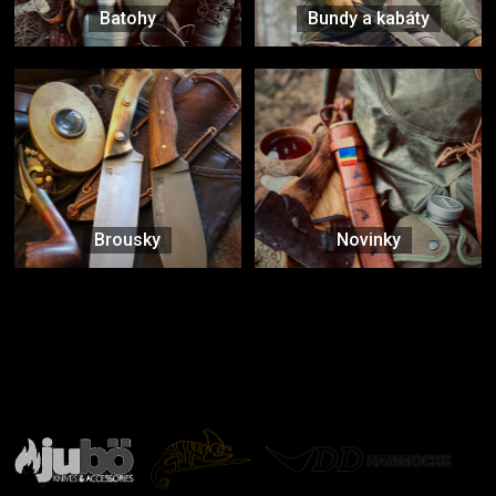
Batohy
Bundy a kabáty
Brousky
Novinky
Značky ověřené samotnou přírodou
další značky