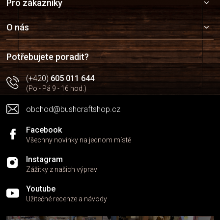
Pro zákazníky
á
p
a
O nás
t
í
Potřebujete poradit?
(+420)
605 011 644
(Po - Pá 9 - 16 hod.)
obchod@bushcraftshop.cz
Facebook
Všechny novinky na jednom místě
Instagram
Zážitky z našich výprav
Youtube
Užitečné recenze a návody