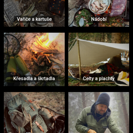
Vařiče a kartuše
Nádobí
Křesadla a škrtadla
Celty a plachty