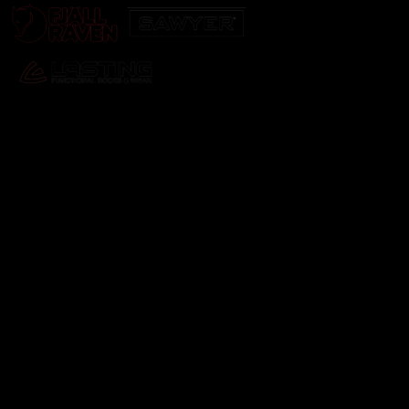
Odebírat newsletter
Vložte svůj e-mail a my vám budeme zasílat informace o
nových produktech na našem e-shopu.
E-mail
Vložením e-mailu souhlasíte s
podmínkami ochrany
osobních údajů