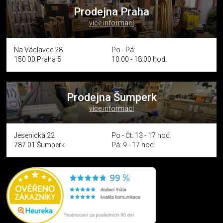
Prodejna Praha
více informací
Na Václavce 28
Po - Pá:
150 00 Praha 5
10:00 - 18:00 hod.
Prodejna Šumperk
více informací
Jesenická 22
Po - Čt: 13 - 17 hod.
787 01 Šumperk
Pá: 9 - 17 hod.