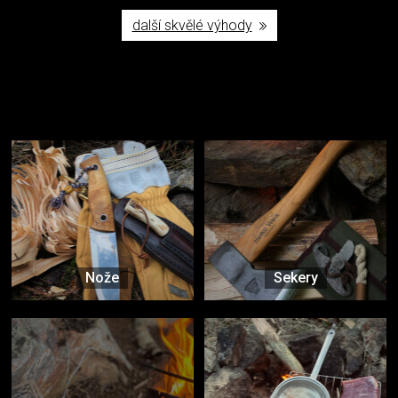
další skvělé výhody
Užijte si to v přírodě
Vybavení, na které spoléháte nejčastěji
Nože
Sekery