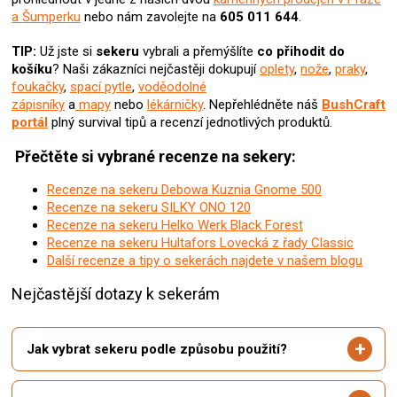
p
a Šumperku
nebo nám zavolejte na
605 011 644
.
r
v
TIP:
Už jste si
sekeru
vybrali
a přemýšlíte
co přihodit do
k
košíku
? N
aši zákazníci nejčastěji dokupují
oplety
,
nože
,
praky
,
y
foukačky
,
spací pytle
,
voděodolné
v
zápisníky
a
mapy
nebo
lékárničky
. Nepřehlédněte náš
BushCraft
ý
portál
plný survival tipů a recenzí jednotlivých produktů.
p
i
Přečtěte si vybrané recenze na sekery:
s
u
Recenze na sekeru Debowa Kuznia Gnome 500
Recenze na sekeru SILKY ONO 120
Recenze na sekeru Helko Werk Black Forest
Recenze na sekeru Hultafors Lovecká z řady Classic
Další recenze a tipy o sekerách najdete v našem blogu
Nejčastější dotazy k sekerám
Jak vybrat sekeru podle způsobu použití?