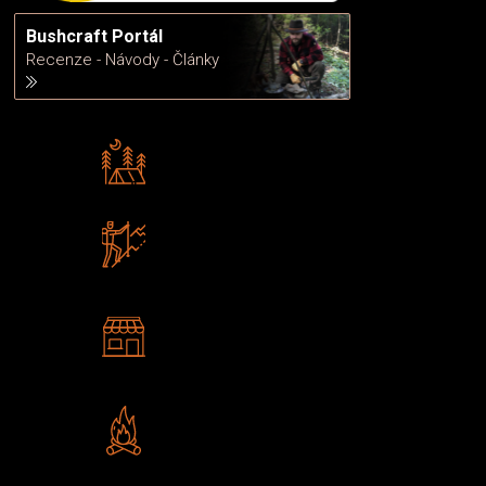
Bushcraft Portál
Recenze - Návody - Články
Rádi předáváme zkušenosti
Poradíme vám s výběrem
Zboží sami testujeme
U nás nekoupíte „zajíce v pytli“
2 kamenné prodejny
Navštivte nás v Praze a
Šumperku
Vlastní značka JuBö
Poctivá ruční výroba v ČR