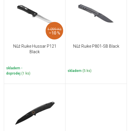
u
i
k
s
t
p
ů
r
1 099 Kč
o
–10 %
d
u
Nůž Ruike Hussar P121
Nůž Ruike P801-SB Black
k
Black
t
ů
skladem -
skladem
(5 ks)
doprodej
(1 ks)