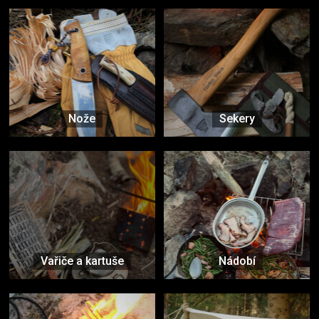
Nože
Sekery
Vařiče a kartuše
Nádobí