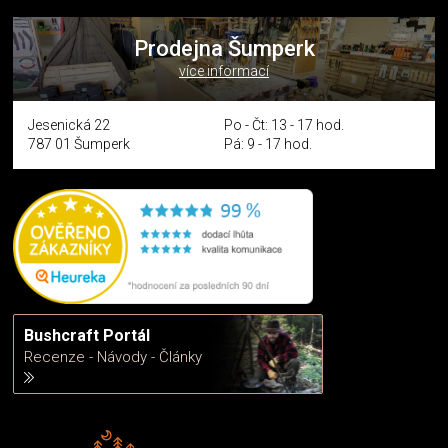
Prodejna Šumperk
více informací
Jesenická 22
Po - Čt: 13 - 17 hod.
787 01 Šumperk
Pá: 9 - 17 hod.
Bushcraft Portál
Recenze - Návody - Články
Rádi předáváme zkušenosti