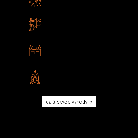
Poradíme vám s výběrem
Zboží sami testujeme
U nás nekoupíte „zajíce v pytli“
2 kamenné prodejny
Navštivte nás v Praze a
Šumperku
Vlastní značka JuBö
Poctivá ruční výroba v ČR
další skvělé výhody
Užijte si to v přírodě
Vybavení, na které spoléháte nejčastěji