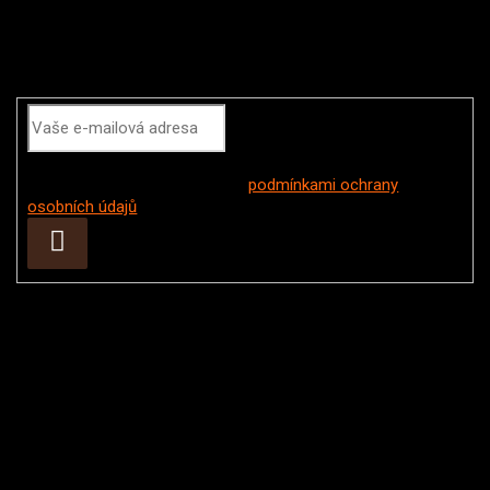
Odebírat newsletter
Vložením e-mailu souhlasíte s
podmínkami ochrany
osobních údajů
Přihlásit
se
Instagram