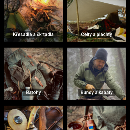
Křesadla a škrtadla
Celty a plachty
Batohy
Bundy a kabáty