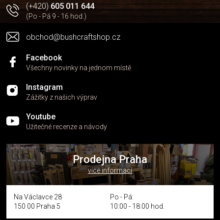
v
(+420)
605 011 644
k
(Po - Pá 9 - 16 hod.)
y
v
obchod@bushcraftshop.cz
ý
p
i
Facebook
s
Všechny novinky na jednom místě
u
Instagram
Zážitky z našich výprav
Youtube
Užitečné recenze a návody
Prodejna Praha
více informací
Na Václavce 28
Po - Pá:
150 00 Praha 5
10:00 - 18:00 hod.