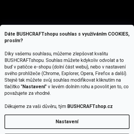
Dáte BUSHCRAFTshopu souhlas s využíváním COOKIES,
prosím?
Díky vašemu souhlasu, můžeme zlepšovat kvalitu
BUSHCRAFTshopu.
Souhlas můžete kdykoliv odvolat a to
buď v patičce e-shopu (dolní část webu), nebo v nastavení
svého prohlížeče (Chrome, Explorer, Opera, Firefox a další).
Stejně tak můžete svůj souhlas modifikovat kliknutím na
tlačítko "
Nastavení
" v levém dolním rohu a povolit jen to, co
Přihlásit se
považujete za vhodné.
Vložením e-mailu souhlasíte s
podmínkami ochrany osobních údajů
Děkujeme za vaši důvěru, tým
BUSHCRAFTshop.cz
Nastavení
Od 27.7. - 7.8. bude prodejna v Praze uzavřena.
Copyright 2026
BUSHCRAFTshop.cz
. Všechna práva
🏕️ Kupte do 12. 8. jakýkoliv produkt JuBö a