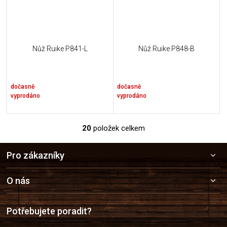
Nůž Ruike P841-L
Nůž Ruike P848-B
dočasně
dočasně
vyprodáno
vyprodáno
20
položek celkem
O
v
Z
l
Pro zákazníky
á
á
p
d
a
a
O nás
c
t
í
í
p
Potřebujete poradit?
r