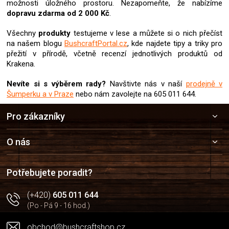
možnosti úložného prostoru. Nezapomeňte, že nabízíme
p
dopravu zdarma od 2 000 Kč
.
r
v
Všechny
produkty
testujeme v lese a můžete si o nich přečíst
k
na našem blogu
BushcraftPortal.cz
, kde najdete tipy a triky pro
y
v
přežití v přírodě, včetně recenzí jednotlivých produktů od
ý
Krakena.
p
i
Nevíte si s výběrem rady?
Navštivte nás v naší
prodejně v
s
Šumperku a v Praze
nebo nám zavolejte na 605 011 644.
u
Z
Pro zákazníky
á
p
a
O nás
t
í
Potřebujete poradit?
(+420)
605 011 644
(Po - Pá 9 - 16 hod.)
obchod@bushcraftshop.cz