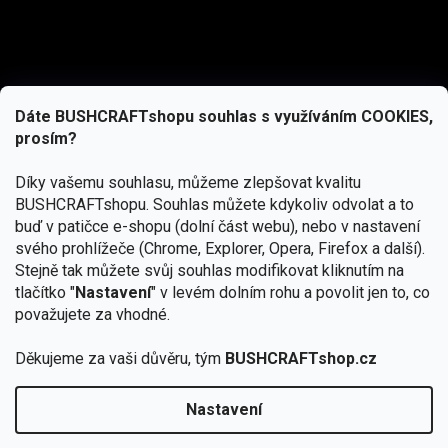
Dáte BUSHCRAFTshopu souhlas s využíváním COOKIES,
prosím?
Díky vašemu souhlasu, můžeme zlepšovat kvalitu
BUSHCRAFTshopu.
Souhlas můžete kdykoliv odvolat a to
buď v patičce e-shopu (dolní část webu), nebo v nastavení
svého prohlížeče (Chrome, Explorer, Opera, Firefox a další).
Stejně tak můžete svůj souhlas modifikovat kliknutím na
tlačítko "
Nastavení
" v levém dolním rohu a povolit jen to, co
Přihlásit se
považujete za vhodné.
Vložením e-mailu souhlasíte s
podmínkami ochrany osobních údajů
Děkujeme za vaši důvěru, tým
BUSHCRAFTshop.cz
Nastavení
Od 27.7. - 7.8. bude prodejna v Praze uzavřena.
Copyright 2026
BUSHCRAFTshop.cz
. Všechna práva
🏕️ Kupte do 12. 8. jakýkoliv produkt JuBö a