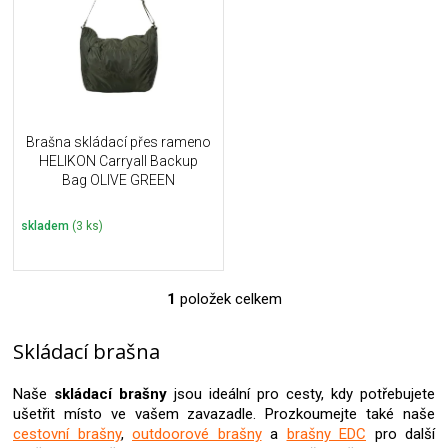
i
k
s
t
p
ů
r
o
d
u
Brašna skládací přes rameno
k
HELIKON Carryall Backup
t
Bag OLIVE GREEN
ů
skladem
(3 ks)
1
položek celkem
O
v
l
Skládací brašna
á
d
Naše
skládací brašny
jsou ideální pro cesty, kdy potřebujete
a
ušetřit místo ve vašem zavazadle. Prozkoumejte také naše
c
cestovní brašny
,
outdoorové brašny
a
brašny EDC
pro další
í