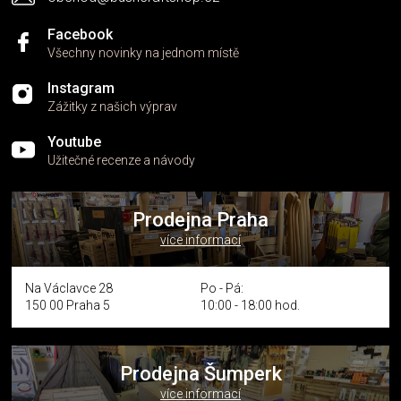
Facebook
Všechny novinky na jednom místě
Instagram
Zážitky z našich výprav
Youtube
Užitečné recenze a návody
Prodejna Praha
více informací
Na Václavce 28
Po - Pá:
150 00 Praha 5
10:00 - 18:00 hod.
Prodejna Šumperk
více informací