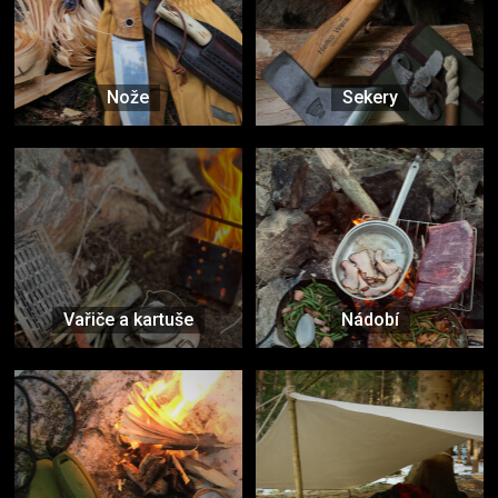
Nože
Sekery
Vařiče a kartuše
Nádobí