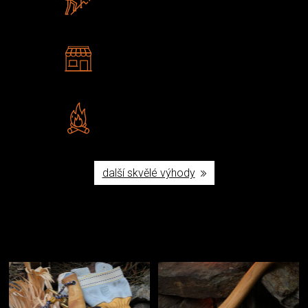
U nás nekoupíte „zajíce v pytli“
2 kamenné prodejny
Navštivte nás v Praze a
Šumperku
Vlastní značka JuBö
Poctivá ruční výroba v ČR
další skvělé výhody
Užijte si to v přírodě
Vybavení, na které spoléháte nejčastěji