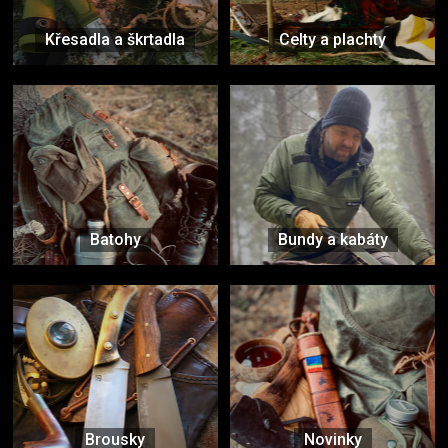
Křesadla a škrtadla
Celty a plachty
Batohy
Bundy a kabáty
Brousky
Novinky