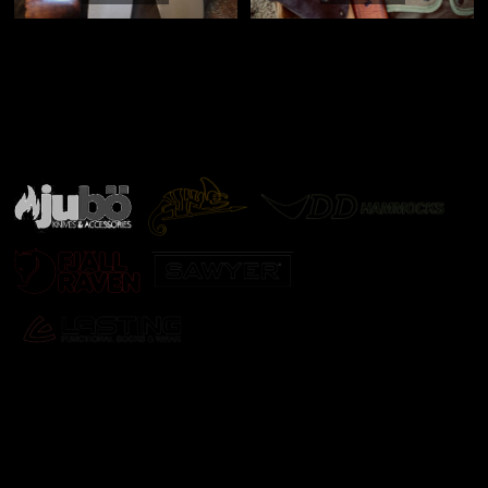
Značky ověřené samotnou přírodou
další značky
Odebírat newsletter