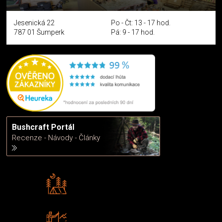
Jesenická 22
Po - Čt: 13 - 17 hod.
787 01 Šumperk
Pá: 9 - 17 hod.
Bushcraft Portál
Recenze - Návody - Články
Rádi předáváme zkušenosti
Poradíme vám s výběrem
Zboží sami testujeme