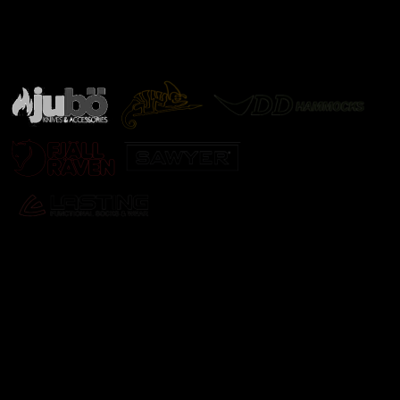
Značky ověřené samotnou přírodou
další značky
Odebírat newsletter
Vložte svůj e-mail a my vám budeme zasílat informace o
nových produktech na našem e-shopu.