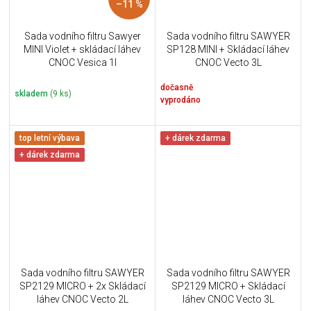
–11 %
Sada vodního filtru Sawyer
Sada vodního filtru SAWYER
MINI Violet + skládací láhev
SP128 MINI + Skládací láhev
CNOC Vesica 1l
CNOC Vecto 3L
dočasně
skladem
(9 ks)
vyprodáno
top letní výbava
+ dárek zdarma
+ dárek zdarma
Sada vodního filtru SAWYER
Sada vodního filtru SAWYER
SP2129 MICRO + 2x Skládací
SP2129 MICRO + Skládací
láhev CNOC Vecto 2L
láhev CNOC Vecto 3L