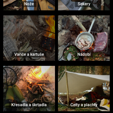
Nože
Sekery
Vařiče a kartuše
Nádobí
Křesadla a škrtadla
Celty a plachty