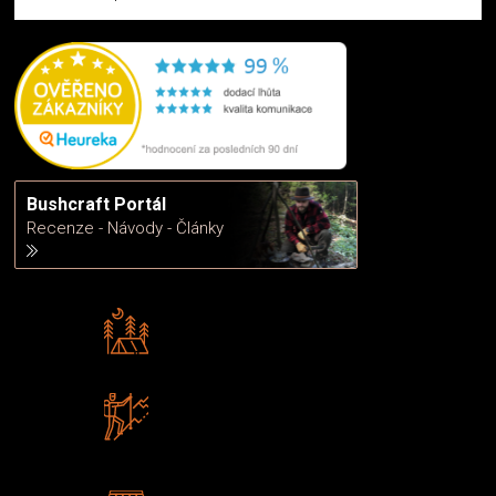
Bushcraft Portál
Recenze - Návody - Články
Rádi předáváme zkušenosti
Poradíme vám s výběrem
Zboží sami testujeme
U nás nekoupíte „zajíce v pytli“
2 kamenné prodejny