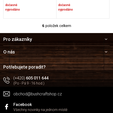
dočasně
dočasně
vyprodáno
vyprodáno
6
položek celkem
O
v
Z
l
Pro zákazníky
á
á
p
d
a
a
O nás
c
t
í
í
p
Potřebujete poradit?
r
v
(+420)
605 011 644
k
(Po - Pá 9 - 16 hod.)
y
v
obchod@bushcraftshop.cz
ý
p
i
Facebook
s
Všechny novinky na jednom místě