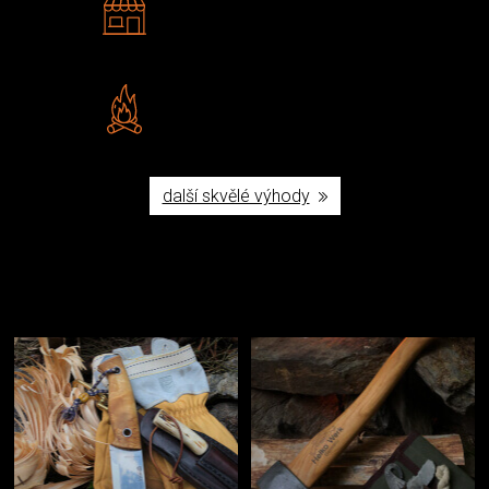
Navštivte nás v Praze a
Šumperku
Vlastní značka JuBö
Poctivá ruční výroba v ČR
další skvělé výhody
Užijte si to v přírodě
Vybavení, na které spoléháte nejčastěji