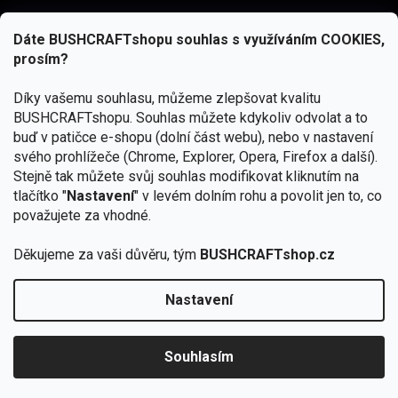
Dáte BUSHCRAFTshopu souhlas s využíváním COOKIES,
prosím?
Díky vašemu souhlasu, můžeme zlepšovat kvalitu
BUSHCRAFTshopu.
Souhlas můžete kdykoliv odvolat a to
buď v patičce e-shopu (dolní část webu), nebo v nastavení
svého prohlížeče (Chrome, Explorer, Opera, Firefox a další).
Stejně tak můžete svůj souhlas modifikovat kliknutím na
tlačítko "
Nastavení
" v levém dolním rohu a povolit jen to, co
Přihlásit se
považujete za vhodné.
Vložením e-mailu souhlasíte s
podmínkami ochrany osobních údajů
Děkujeme za vaši důvěru, tým
BUSHCRAFTshop.cz
Nastavení
Od 27.7. - 7.8. bude prodejna v Praze uzavřena.
Copyright 2026
BUSHCRAFTshop.cz
. Všechna práva
🏕️ Kupte do 12. 8. jakýkoliv produkt JuBö a
vyhrazena.
Upravit nastavení cookies
zapojte se do slosování o kurz s
Souhlasím
Krakenem.
VYBRAT JuBö »
Vytvořil Shoptet