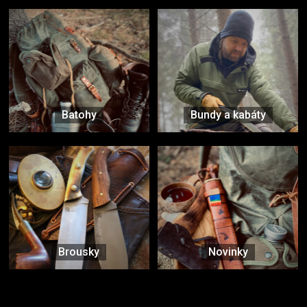
Batohy
Bundy a kabáty
Brousky
Novinky