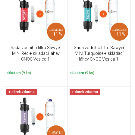
u
i
k
s
t
p
ů
r
1 680 Kč
1 680 Kč
o
–11 %
–11 %
d
u
Sada vodního filtru Sawyer
Sada vodního filtru Sawyer
k
MINI Red + skládací láhev
MINI Turquoise + skládací
t
CNOC Vesica 1l
láhev CNOC Vesica 1l
ů
skladem
(9 ks)
skladem
(9 ks)
+ dárek zdarma
+ dárek zdarma
1 680 Kč