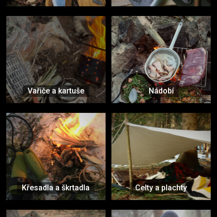
Vařiče a kartuše
Nádobí
Křesadla a škrtadla
Celty a plachty