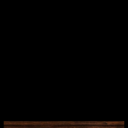
Vložením e-mailu souhlasíte s
podmínkami ochrany
osobních údajů
Přihlásit se
Instagram