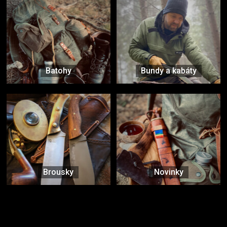
Batohy
Bundy a kabáty
Brousky
Novinky