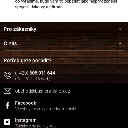
co vyrábíme, bude vám to připadat jako nejpřirozenější
spojení. Jako vy a příroda.
Z
Pro zákazníky
á
p
a
O nás
t
í
Potřebujete poradit?
(+420)
605 011 644
(Po - Pá 9 - 16 hod.)
obchod@bushcraftshop.cz
Facebook
Všechny novinky na jednom místě
Instagram
Zážitky z našich výprav