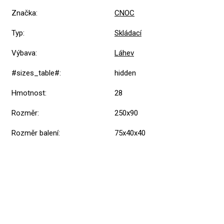
Značka
:
CNOC
Typ
:
Skládací
Výbava
:
Láhev
#sizes_table#
:
hidden
Hmotnost
:
28
Rozměr
:
250x90
Rozměr balení
:
75x40x40