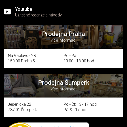
Youtube
Užitečné recenze a návody
Prodejna Praha
více informací
Na Václavce 28
Po - Pá:
150 00 Praha 5
10:00 - 18:00 hod.
Prodejna Šumperk
více informací
Jesenická 22
Po - Čt: 13 - 17 hod.
787 01 Šumperk
Pá: 9 - 17 hod.