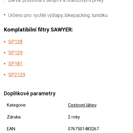
Barva: průsvitná s šedými a oranžovými prvky
Určeno pro: rychlé výšlapy, bikepacking, turistiku
Komplatibilní filtry SAWYER:
SP128
SP129
SP181
SP2129
Doplňkové parametry
Kategorie
:
Cestovní láhev
Záruka
:
2 roky
EAN
:
0767501483267