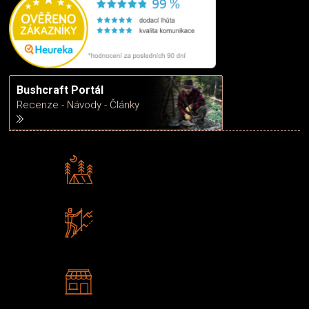
Bushcraft Portál
Recenze - Návody - Články
Rádi předáváme zkušenosti
Poradíme vám s výběrem
Zboží sami testujeme
U nás nekoupíte „zajíce v pytli“
2 kamenné prodejny
Navštivte nás v Praze a
Šumperku