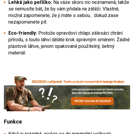
Lehká jako peříčko:
Na váze skoro nic neznamená, takže
se nemusíte bát, že by vám přidala na zátěži. Vlastně,
možná zapomenete, že ji máte s sebou... dokud zase
nezapomenete pít.
Eco-friendly:
Protože opravdoví chlapi zálesáci chrání
přírodu, s touto láhví děláte krok správným směrem. Žádné
plastové láhve, jenom opakovaně použitelný, šetrný
materiál.
Funkce
Když je prázdná, sroluje se do minimální velikosti