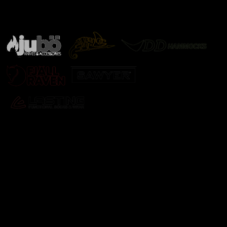
Značky ověřené samotnou přírodou
další značky
Odebírat newsletter
Vložte svůj e-mail a my vám budeme zasílat informace o
nových produktech na našem e-shopu.
E-mail