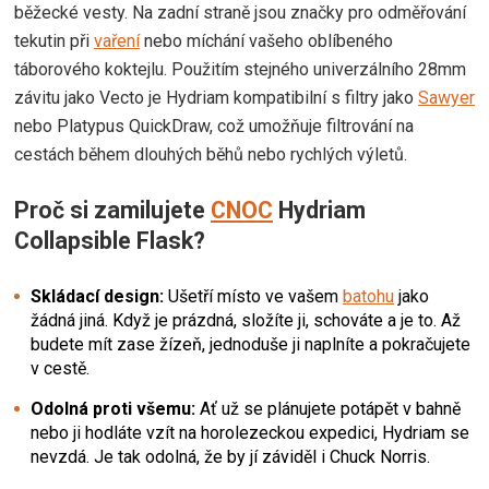
běžecké vesty.
Na zadní straně jsou značky pro odměřování
tekutin při
vaření
nebo míchání vašeho oblíbeného
táborového koktejlu.
Použitím stejného univerzálního 28mm
závitu jako Vecto je Hydriam kompatibilní s filtry jako
Sawyer
nebo Platypus QuickDraw, což umožňuje filtrování na
cestách během dlouhých běhů nebo rychlých výletů.
Proč si zamilujete
CNOC
Hydriam
Collapsible Flask?
Skládací design:
Ušetří místo ve vašem
batohu
jako
žádná jiná. Když je prázdná, složíte ji, schováte a je to. Až
budete mít zase žízeň, jednoduše ji naplníte a pokračujete
v cestě.
Odolná proti všemu:
Ať už se plánujete potápět v bahně
nebo ji hodláte vzít na horolezeckou expedici, Hydriam se
nevzdá. Je tak odolná, že by jí záviděl i Chuck Norris.