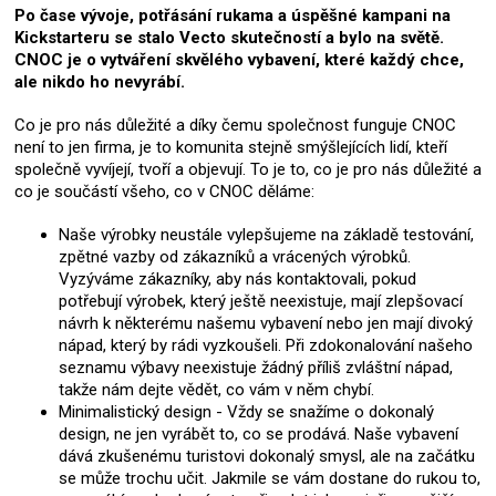
Po čase vývoje, potřásání rukama a úspěšné kampani na
Kickstarteru se stalo Vecto skutečností a bylo na světě.
CNOC je o vytváření skvělého vybavení, které každý chce,
ale nikdo ho nevyrábí.
Co je pro nás důležité a díky čemu společnost funguje CNOC
není to jen firma, je to komunita stejně smýšlejících lidí, kteří
společně vyvíjejí, tvoří a objevují. To je to, co je pro nás důležité a
co je součástí všeho, co v CNOC děláme:
Naše výrobky neustále vylepšujeme na základě testování,
zpětné vazby od zákazníků a vrácených výrobků.
Vyzýváme zákazníky, aby nás kontaktovali, pokud
potřebují výrobek, který ještě neexistuje, mají zlepšovací
návrh k některému našemu vybavení nebo jen mají divoký
nápad, který by rádi vyzkoušeli. Při zdokonalování našeho
seznamu výbavy neexistuje žádný příliš zvláštní nápad,
takže nám dejte vědět, co vám v něm chybí.
Minimalistický design - Vždy se snažíme o dokonalý
design, ne jen vyrábět to, co se prodává. Naše vybavení
dává zkušenému turistovi dokonalý smysl, ale na začátku
se může trochu učit. Jakmile se vám dostane do rukou to,