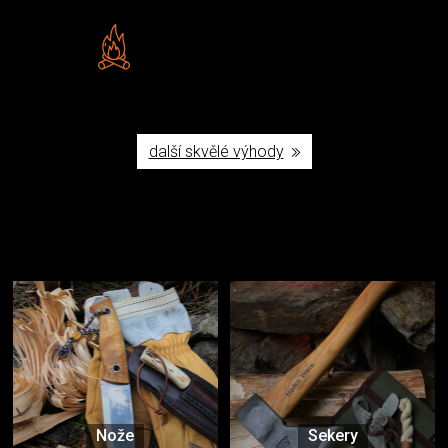
Vlastní značka JuBö
Poctivá ruční výroba v ČR
další skvělé výhody
Užijte si to v přírodě
Vybavení, na které spoléháte nejčastěji
Nože
Sekery