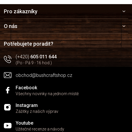
Z
Pro zákazníky
á
p
a
O nás
t
í
Potřebujete poradit?
(+420)
605 011 644
(Po - Pá 9 - 16 hod.)
obchod@bushcraftshop.cz
Facebook
Všechny novinky na jednom místě
Instagram
Zážitky z našich výprav
Youtube
Užitečné recenze a návody