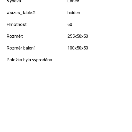
Výbava
:
Láhev
#sizes_table#
:
hidden
Hmotnost
:
60
Rozměr
:
255x50x50
Rozměr balení
:
100x50x50
Položka byla vyprodána…
Přidat hodnocení