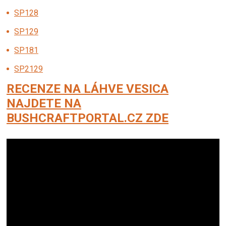
SP128
SP129
SP181
SP2129
RECENZE NA LÁHVE VESICA
NAJDETE NA
BUSHCRAFTPORTAL.CZ ZDE