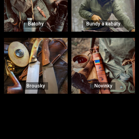
Batohy
Bundy a kabáty
Brousky
Novinky
Značky ověřené samotnou přírodou
další značky