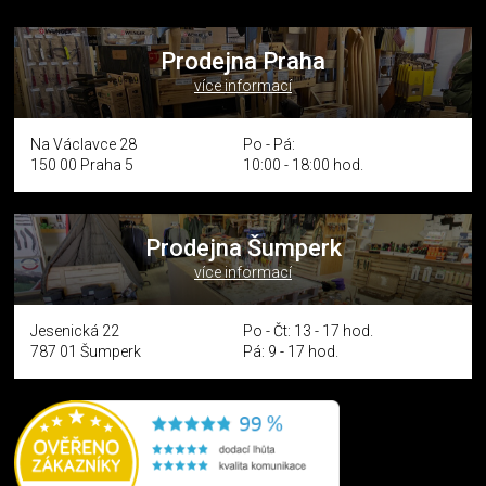
Prodejna Praha
více informací
Na Václavce 28
Po - Pá:
150 00 Praha 5
10:00 - 18:00 hod.
Prodejna Šumperk
více informací
Jesenická 22
Po - Čt: 13 - 17 hod.
787 01 Šumperk
Pá: 9 - 17 hod.