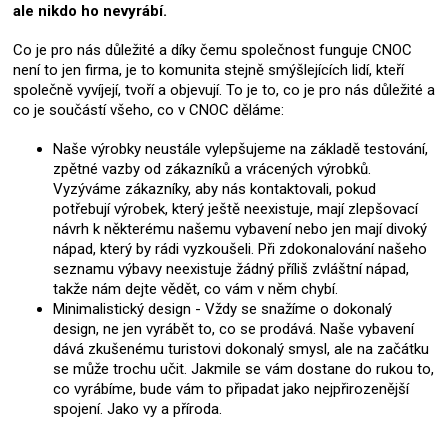
ale nikdo ho nevyrábí.
Co je pro nás důležité a díky čemu společnost funguje CNOC
není to jen firma, je to komunita stejně smýšlejících lidí, kteří
společně vyvíjejí, tvoří a objevují. To je to, co je pro nás důležité a
co je součástí všeho, co v CNOC děláme:
Naše výrobky neustále vylepšujeme na základě testování,
zpětné vazby od zákazníků a vrácených výrobků.
Vyzýváme zákazníky, aby nás kontaktovali, pokud
potřebují výrobek, který ještě neexistuje, mají zlepšovací
návrh k některému našemu vybavení nebo jen mají divoký
nápad, který by rádi vyzkoušeli. Při zdokonalování našeho
seznamu výbavy neexistuje žádný příliš zvláštní nápad,
takže nám dejte vědět, co vám v něm chybí.
Minimalistický design - Vždy se snažíme o dokonalý
design, ne jen vyrábět to, co se prodává. Naše vybavení
dává zkušenému turistovi dokonalý smysl, ale na začátku
se může trochu učit. Jakmile se vám dostane do rukou to,
co vyrábíme, bude vám to připadat jako nejpřirozenější
spojení. Jako vy a příroda.