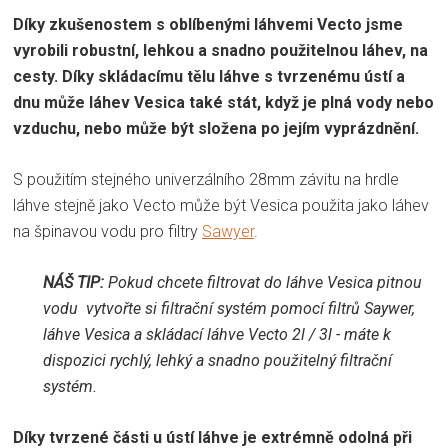
Díky zkušenostem s oblíbenými láhvemi Vecto jsme
vyrobili robustní, lehkou a snadno použitelnou láhev, na
cesty. Díky skládacímu tělu láhve s tvrzenému ústí a
dnu může láhev Vesica také stát, když je plná vody nebo
vzduchu, nebo může být složena po jejím vyprázdnění.
S použitím stejného univerzálního 28mm závitu na hrdle
láhve stejně jako Vecto může být Vesica použita jako láhev
na špinavou vodu pro filtry
Sawyer
.
NÁŠ TIP:
Pokud chcete filtrovat do láhve Vesica pitnou
vodu vytvořte si filtrační systém pomocí filtrů Saywer,
láhve Vesica a skládací láhve Vecto 2l / 3l - máte k
dispozici rychlý, lehký a snadno použitelný filtrační
systém.
Díky tvrzené části u ústí láhve je extrémně odolná při