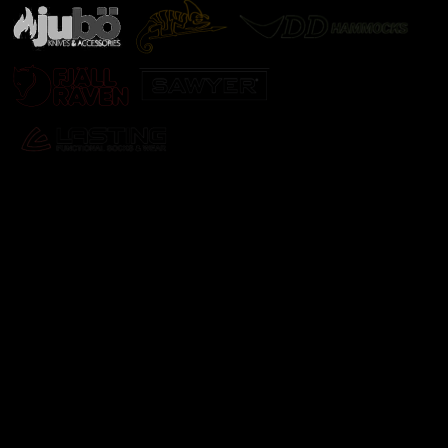
Odebírat newsletter
Vložte svůj e-mail a my vám budeme zasílat informace o
nových produktech na našem e-shopu.
E-mail
Vložením e-mailu souhlasíte s
podmínkami ochrany