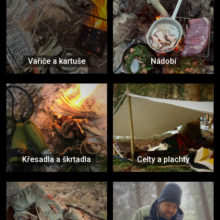
Vařiče a kartuše
Nádobí
Křesadla a škrtadla
Celty a plachty