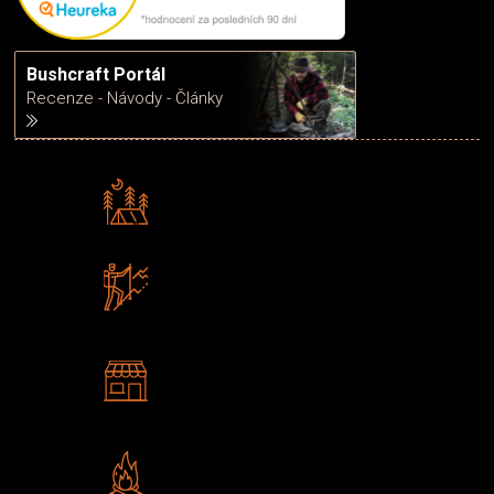
Bushcraft Portál
Recenze - Návody - Články
Rádi předáváme zkušenosti
Poradíme vám s výběrem
Zboží sami testujeme
U nás nekoupíte „zajíce v pytli“
2 kamenné prodejny
Navštivte nás v Praze a
Šumperku
Vlastní značka JuBö
Poctivá ruční výroba v ČR