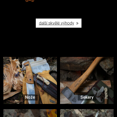
další skvělé výhody
Užijte si to v přírodě
Vybavení, na které spoléháte nejčastěji
Nože
Sekery