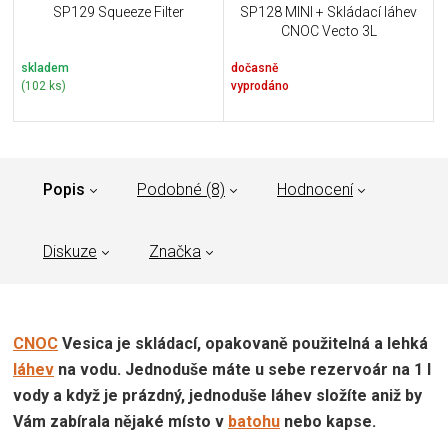
SP129 Squeeze Filter
SP128 MINI + Skládací láhev
CNOC Vecto 3L
skladem
dočasně
(102 ks)
vyprodáno
Popis
Podobné (8)
Hodnocení
Diskuze
Značka
CNOC
Vesica je skládací, opakovaně použitelná a lehká
láhev
na vodu. Jednoduše máte u sebe rezervoár na 1 l
vody a když je prázdný, jednoduše láhev složíte aniž by
Vám zabírala nějaké místo v
batohu
nebo kapse.