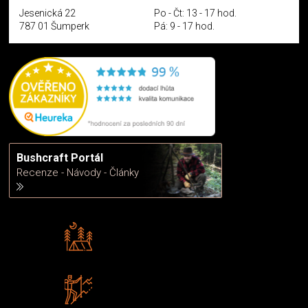
Jesenická 22
Po - Čt: 13 - 17 hod.
787 01 Šumperk
Pá: 9 - 17 hod.
Bushcraft Portál
Recenze - Návody - Články
Rádi předáváme zkušenosti
Poradíme vám s výběrem
Zboží sami testujeme
U nás nekoupíte „zajíce v pytli“