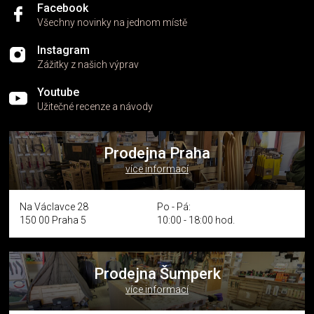
Facebook
Všechny novinky na jednom místě
Instagram
Zážitky z našich výprav
Youtube
Užitečné recenze a návody
Prodejna Praha
více informací
Na Václavce 28
Po - Pá:
150 00 Praha 5
10:00 - 18:00 hod.
Prodejna Šumperk
více informací