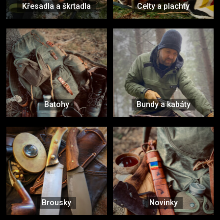
Křesadla a škrtadla
Celty a plachty
Batohy
Bundy a kabáty
Brousky
Novinky