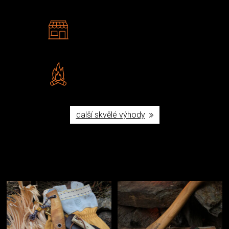
2 kamenné prodejny
Navštivte nás v Praze a
Šumperku
Vlastní značka JuBö
Poctivá ruční výroba v ČR
další skvělé výhody
Užijte si to v přírodě
Vybavení, na které spoléháte nejčastěji