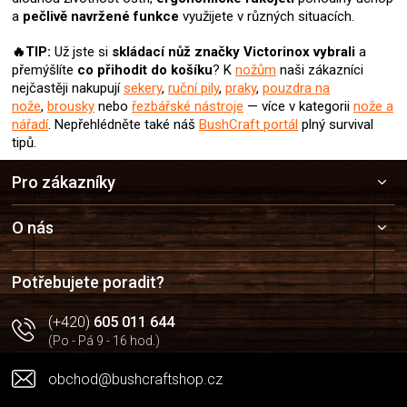
a
pečlivě navržené funkce
využijete v různých situacích.
🔥TIP:
Už jste si
skládací nůž
značky Victorinox
vybrali
a
přemýšlíte
co přihodit do košíku
? K
nožům
naši zákazníci
nejčastěji nakupují
sekery
,
ruční pily
,
praky
,
pouzdra na
nože
,
brousky
nebo
řezbářské nástroje
— více v kategorii
nože a
nářadí
.
Nepřehlédněte také náš
BushCraft portál
plný survival
tipů.
Z
Pro zákazníky
á
p
a
O nás
t
í
Potřebujete poradit?
(+420)
605 011 644
(Po - Pá 9 - 16 hod.)
obchod@bushcraftshop.cz