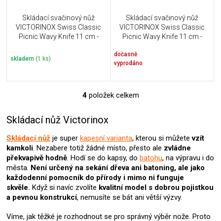
Skládací svačinový nůž
Skládací svačinový nůž
VICTORINOX Swiss Classic
VICTORINOX Swiss Classic
Picnic Wavy Knife 11 cm -
Picnic Wavy Knife 11 cm -
modrý
zelený
dočasně
skladem
(1 ks)
vyprodáno
4
položek celkem
O
v
l
Skládací nůž Victorinox
á
d
Skládací nůž
je super
kapesní varianta
, kterou si můžete
vzít
a
kamkoli
. Nezabere totiž žádné místo, přesto ale
zvládne
c
překvapivě hodně
. Hodí se do kapsy, do
batohu
, na výpravu i do
í
města.
Není určený na sekání dřeva ani batoning, ale jako
p
každodenní pomocník do přírody i mimo ni funguje
r
skvěle.
Když si navíc zvolíte
kvalitní model s dobrou pojistkou
v
a pevnou konstrukcí
, nemusíte se bát ani větší výzvy.
k
y
Víme, jak těžké je rozhodnout se pro správný výběr nože. Proto
v