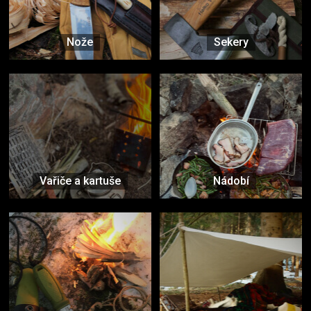
Nože
Sekery
Vařiče a kartuše
Nádobí