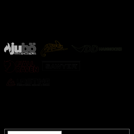
Značky ověřené samotnou přírodou
další značky
Odebírat newsletter