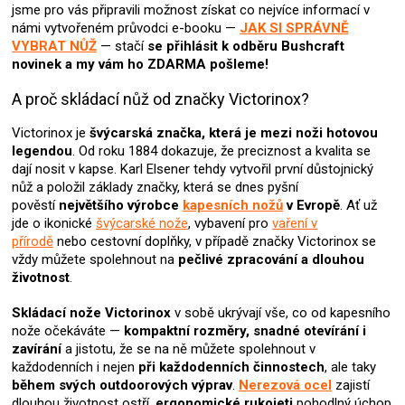
jsme pro vás připravili možnost získat co nejvíce informací v
ý
námi vytvořeném průvodci e-booku —
JAK SI SPRÁVNĚ
p
VYBRAT NŮŽ
— stačí
se přihlásit k odběru Bushcraft
i
novinek
a my vám ho ZDARMA pošleme!
s
u
A proč skládací nůž od značky Victorinox?
Victorinox je
švýcarská značka, která je mezi noži hotovou
legendou
. Od roku 1884 dokazuje, že preciznost a kvalita se
dají nosit v kapse. Karl Elsener tehdy vytvořil první důstojnický
nůž a položil základy značky, která se dnes pyšní
pověstí
největšího výrobce
kapesních nožů
v Evropě
. Ať už
jde o ikonické
švýcarské nože
, vybavení pro
vaření v
přírodě
nebo cestovní doplňky, v případě značky Victorinox se
vždy můžete spolehnout na
pečlivé zpracování a dlouhou
životnost
.
Skládací nože Victorinox
v sobě ukrývají vše, co od kapesního
nože očekáváte —
kompaktní rozměry, snadné otevírání i
zavírání
a jistotu, že se na ně můžete spolehnout v
každodenních i nejen
při každodenních činnostech
, ale taky
během svých outdoorových výprav
.
Nerezová ocel
zajistí
dlouhou životnost ostří,
ergonomické rukojeti
pohodlný úchop