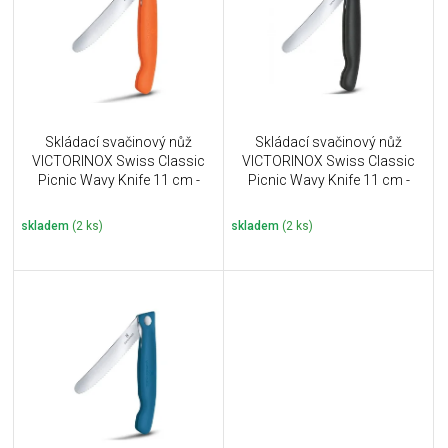
i
k
s
t
p
ů
r
o
d
u
Skládací svačinový nůž
Skládací svačinový nůž
k
VICTORINOX Swiss Classic
VICTORINOX Swiss Classic
t
Picnic Wavy Knife 11 cm -
Picnic Wavy Knife 11 cm -
ů
oranžový
černý
skladem
(2 ks)
skladem
(2 ks)