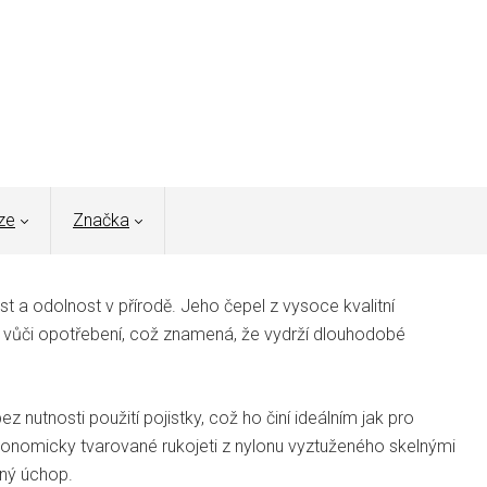
ze
Značka
t a odolnost v přírodě. Jeho čepel z vysoce kvalitní
t vůči opotřebení, což znamená, že vydrží dlouhodobé
z nutnosti použití pojistky, což ho činí ideálním jak pro
gonomicky tvarované rukojeti z nylonu vyztuženého skelnými
ný úchop.