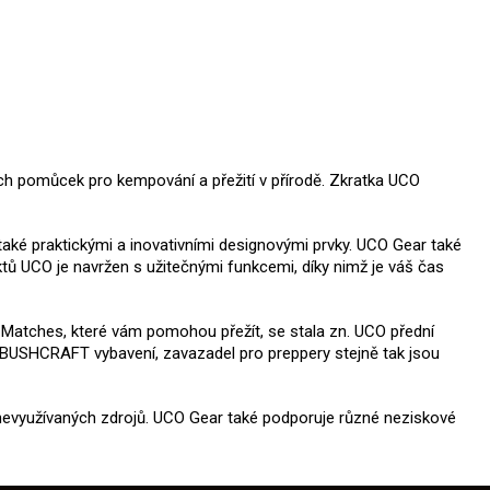
ých pomůcek pro kempování a přežití v přírodě. Zkratka UCO
 také praktickými a inovativními designovými prvky. UCO Gear také
uktů UCO je navržen s užitečnými funkcemi, díky nimž je váš čas
f Matches, které vám pomohou přežít, se stala zn. UCO přední
 BUSHCRAFT vybavení, zavazadel pro preppery stejně tak jsou
 nevyužívaných zdrojů. UCO Gear také podporuje různé neziskové