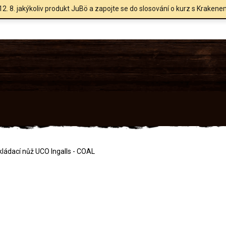
12. 8. jakýkoliv produkt JuBö a zapojte se do slosování o kurz s Krakene
kládací nůž UCO Ingalls - COAL