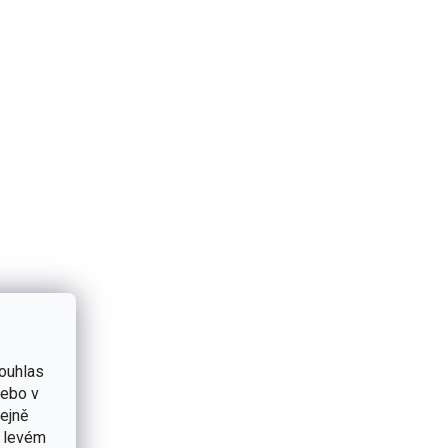
ouhlas
nebo v
tejně
v levém