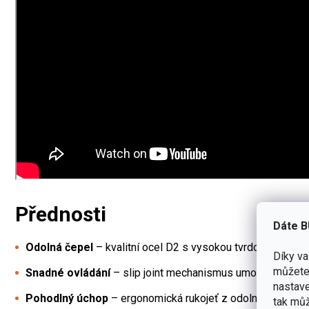
Přednosti
Dáte B
Odolná čepel
– kvalitní ocel D2 s vysokou tvrdostí a dlouh
Díky v
můžete 
Snadné ovládání
– slip joint mechanismus umožňuje plynul
nastave
Pohodlný úchop
– ergonomická rukojeť z odolného nylonu
tak můž