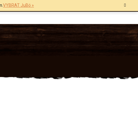
m.
VYBRAT JuBö »