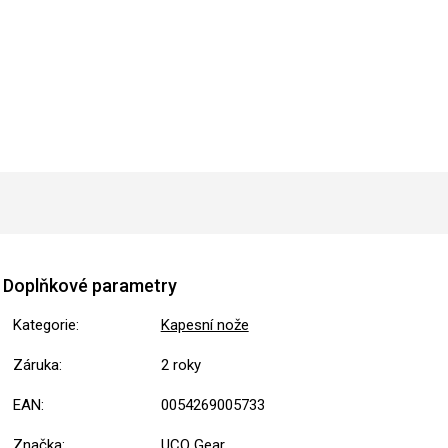
Doplňkové parametry
Kategorie
:
Kapesní nože
Záruka
:
2 roky
EAN
:
0054269005733
Značka
:
UCO Gear