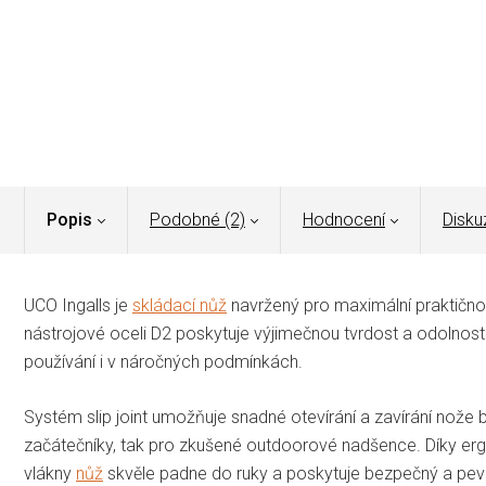
Popis
Podobné (2)
Hodnocení
Disku
UCO Ingalls je
skládací nůž
navržený pro maximální praktičnos
nástrojové oceli D2 poskytuje výjimečnou tvrdost a odolnos
používání i v náročných podmínkách.
Systém slip joint umožňuje snadné otevírání a zavírání nože be
začátečníky, tak pro zkušené outdoorové nadšence. Díky er
vlákny
nůž
skvěle padne do ruky a poskytuje bezpečný a pev