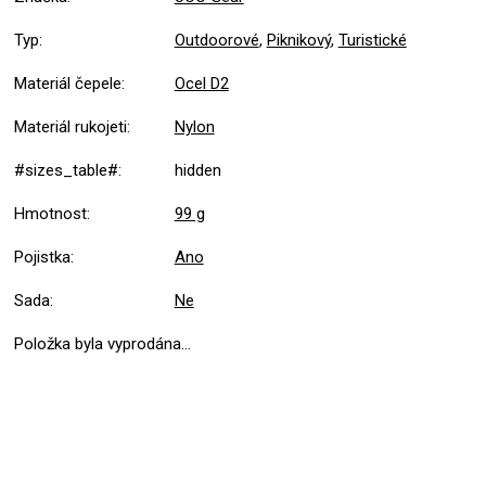
Typ
:
Outdoorové
,
Piknikový
,
Turistické
Materiál čepele
:
Ocel D2
Materiál rukojeti
:
Nylon
#sizes_table#
:
hidden
Hmotnost
:
99 g
Pojistka
:
Ano
Sada
:
Ne
Položka byla vyprodána…