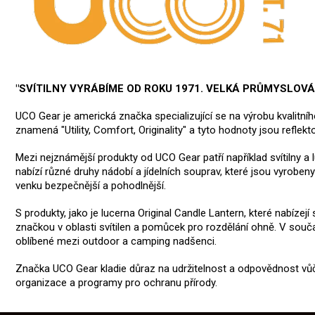
"SVÍTILNY VYRÁBÍME OD ROKU 1971. VELKÁ PRŮMYSLOV
UCO Gear je americká značka specializující se na výrobu kvalitn
znamená "Utility, Comfort, Originality" a tyto hodnoty jsou reflek
Mezi nejznámější produkty od UCO Gear patří například svítilny a 
nabízí různé druhy nádobí a jídelních souprav, které jsou vyroben
venku bezpečnější a pohodlnější.
S produkty, jako je lucerna Original Candle Lantern, které nabíz
značkou v oblasti svítilen a pomůcek pro rozdělání ohně. V so
oblíbené mezi outdoor a camping nadšenci.
Značka UCO Gear kladie důraz na udržitelnost a odpovědnost vůč
organizace a programy pro ochranu přírody.