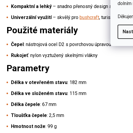
dolním 
Kompaktní a lehký
– snadno přenosný design s hmotnost
Děkuje
Univerzální využití
– skvělý pro
bushcraft
, turistiku, každo
Použité materiály
Nast
Čepel
: nástrojová ocel D2 s povrchovou úpravou stonewas
Rukojeť
: nylon vyztužený skelnými vlákny
Parametry
Délka v otevřeném stavu
: 182 mm
Délka ve složeném stavu
: 115 mm
Délka čepele
: 67 mm
Tloušťka čepele
: 2,5 mm
Hmotnost nože
: 99 g