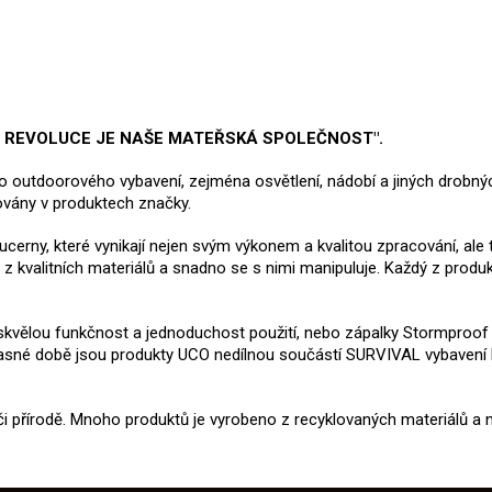
Á REVOLUCE JE NAŠE MATEŘSKÁ SPOLEČNOST".
ího outdoorového vybavení, zejména osvětlení, nádobí a jiných drobn
továny v produktech značky.
lucerny, které vynikají nejen svým výkonem a kvalitou zpracování, ale
y z kvalitních materiálů a snadno se s nimi manipuluje. Každý z prod
ejí skvělou funkčnost a jednoduchost použití, nebo zápalky Stormproo
učasné době jsou produkty UCO nedílnou součástí SURVIVAL vybavení
i přírodě. Mnoho produktů je vyrobeno z recyklovaných materiálů a