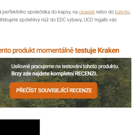
á perfektního společníka do kapsy, na
opasek
nebo do
batohu
.
řebujete spolehlivý nůž do EDC výbavy, UCO Ingalls vás