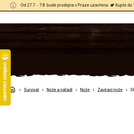
Přejít
Od 27.7. - 7.8. bude prodejna v Praze uzavřena. 🏕️ Kupte do 
na
obsah
Domů
Survival
Nože a nářadí
Nože
Zavírací nože
S