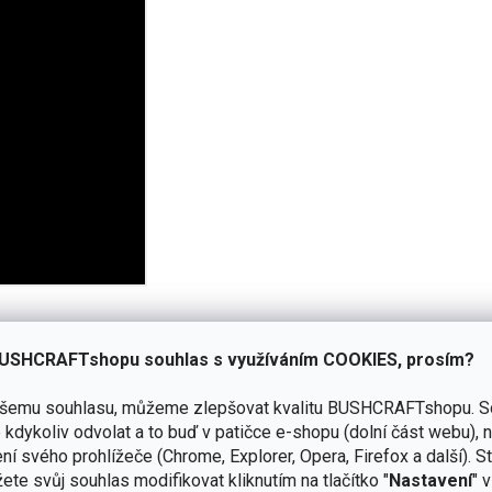
USHCRAFTshopu souhlas s využíváním COOKIES, prosím?
ou životností
ašemu souhlasu, můžeme zlepšovat kvalitu BUSHCRAFTshopu.
S
kdykoliv odvolat a to buď v patičce e-shopu (dolní část webu), 
é otevírání a zavírání
ní svého prohlížeče (Chrome, Explorer, Opera, Firefox a další). S
 se skelnými vlákny
ete svůj souhlas modifikovat kliknutím na tlačítko "
Nastavení
" 