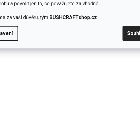
rohu a povolit jen to, co považujete za vhodné.
í pod 100 g
me za vaši důvěru, tým
BUSHCRAFTshop.cz
denní použití i přežití v přírodě
avení
Souh
h