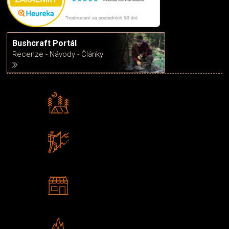
Bushcraft Portál
Recenze - Návody - Články
Rádi předáváme zkušenosti
Poradíme vám s výběrem
Zboží sami testujeme
U nás nekoupíte „zajíce v pytli“
2 kamenné prodejny
Navštivte nás v Praze a
Šumperku
Vlastní značka JuBö