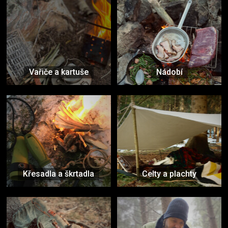
Vařiče a kartuše
Nádobí
Křesadla a škrtadla
Celty a plachty