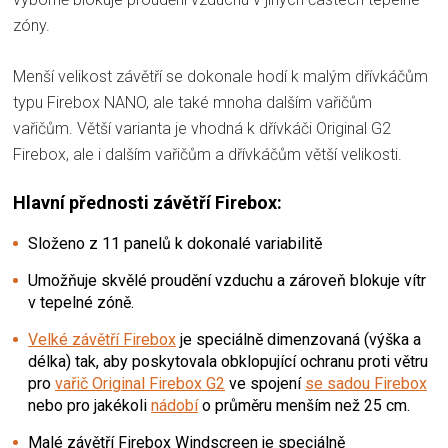
zóny.
Menší velikost závětří se dokonale hodí k malým dřívkáčům
typu Firebox NANO, ale také mnoha dalším vařičům
vařičům. Větší varianta je vhodná k dřívkáči Original G2
Firebox, ale i dalším vařičům a dřívkáčům větší velikosti.
Hlavní přednosti závětří Firebox:
Složeno z 11 panelů k dokonalé variabilitě
Umožňuje skvělé proudění vzduchu a zároveň blokuje vítr
v tepelné zóně.
Velké závětří Firebox
je speciálně dimenzovaná (výška a
délka) tak, aby poskytovala obklopující ochranu proti větru
pro
vařič Original Firebox G2
ve spojení
se sadou Firebox
nebo pro jakékoli
nádobí
o průměru menším než 25 cm.
Malé závětří Firebox Windscreen je speciálně