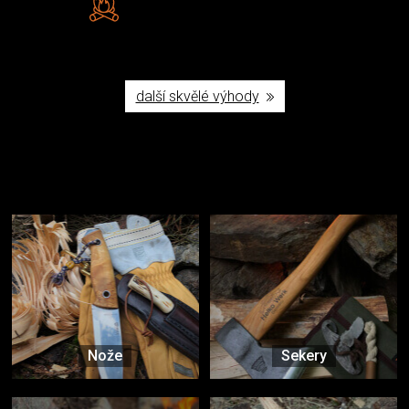
Poctivá ruční výroba v ČR
další skvělé výhody
Užijte si to v přírodě
Vybavení, na které spoléháte nejčastěji
Nože
Sekery