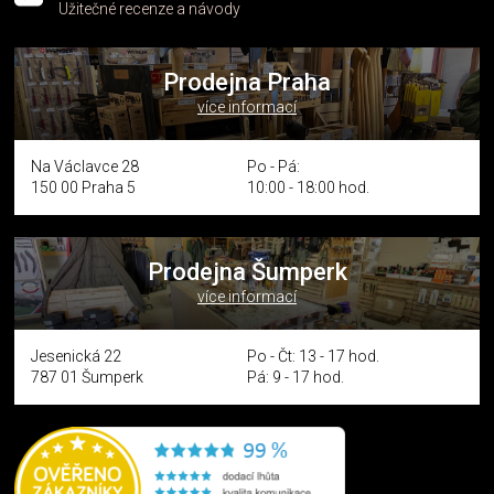
Užitečné recenze a návody
Prodejna Praha
více informací
Na Václavce 28
Po - Pá:
150 00 Praha 5
10:00 - 18:00 hod.
Prodejna Šumperk
více informací
Jesenická 22
Po - Čt: 13 - 17 hod.
787 01 Šumperk
Pá: 9 - 17 hod.