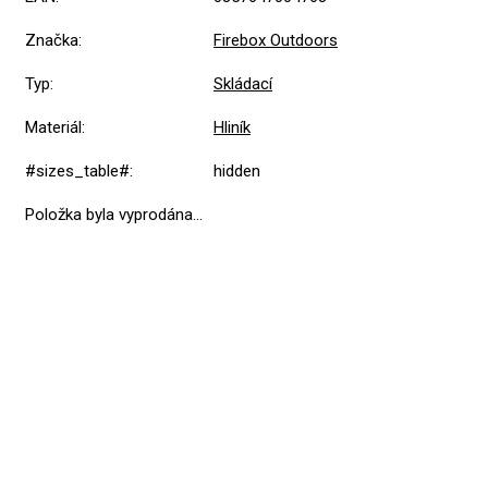
Značka
:
Firebox Outdoors
Typ
:
Skládací
Materiál
:
Hliník
#sizes_table#
:
hidden
Položka byla vyprodána…
Přidat hodnocení