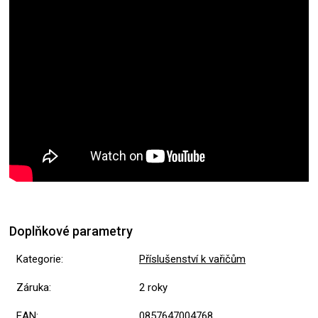
Doplňkové parametry
Kategorie
:
Příslušenství k vařičům
Záruka
:
2 roky
EAN
:
0857647004768