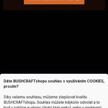
Dáte BUSHCRAFTshopu souhlas s využíváním COOKIES,
prosím?
Díky vašemu souhlasu, můžeme zlepšovat kvalitu
BUSHCRAFTshopu.
Souhlas můžete kdykoliv odvolat a to
buď v patičce e-shopu (dolní část webu), nebo v nastavení