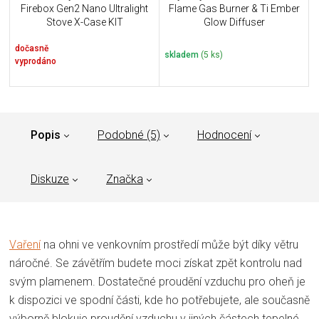
Firebox Gen2 Nano Ultralight
Flame Gas Burner & Ti Ember
Stove X-Case KIT
Glow Diffuser
dočasně
skladem
(5 ks)
vyprodáno
Popis
Podobné (5)
Hodnocení
Diskuze
Značka
Vaření
na ohni ve venkovním prostředí může být díky větru
náročné. Se závětřím budete moci získat zpět kontrolu nad
svým plamenem. Dostatečné proudění vzduchu pro oheň je
k dispozici ve spodní části, kde ho potřebujete, ale současně
výborně blokuje proudění vzduchu v jiných částech tepelné