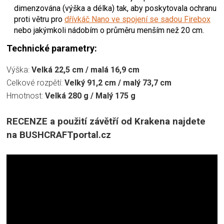
dimenzována (výška a délka) tak, aby poskytovala ochranu
proti větru pro
dřívkáč Nano
ve spojení se sadou Firebox
nebo jakýmkoli nádobím o průměru menším než 20 cm.
Technické parametry:
Výška:
Velká 22,5 cm / malá 16,9 cm
Celkové rozpětí:
Velký 91,2 cm / malý 73,7 cm
Hmotnost:
Velká 280 g / Malý 175 g
RECENZE a použití závětří od Krakena najdete
na BUSHCRAFTportal.cz