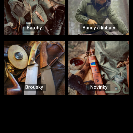
Batohy
Bundy a kabáty
Brousky
Novinky
Značky ověřené samotnou přírodou
další značky