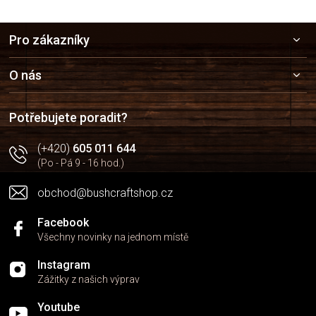
Z
Pro zákazníky
á
p
a
O nás
t
í
Potřebujete poradit?
(+420)
605 011 644
(Po - Pá 9 - 16 hod.)
obchod@bushcraftshop.cz
Facebook
Všechny novinky na jednom místě
Instagram
Zážitky z našich výprav
Youtube