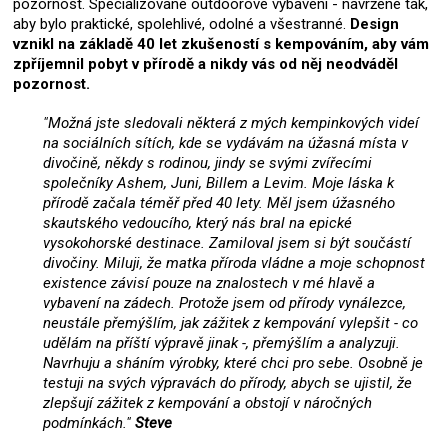
pozornost. Specializované outdoorové vybavení - navržené tak,
aby bylo praktické, spolehlivé, odolné a všestranné.
Design
vznikl na základě 40 let zkušeností s kempováním, aby vám
zpříjemnil pobyt v přírodě a nikdy vás od něj neodváděl
pozornost.
"Možná jste sledovali některá z mých kempinkových videí
na sociálních sítích, kde se vydávám na úžasná místa v
divočině, někdy s rodinou, jindy se svými zvířecími
společníky Ashem, Juni, Billem a Levim. Moje láska k
přírodě začala téměř před 40 lety. Měl jsem úžasného
skautského vedoucího, který nás bral na epické
vysokohorské destinace. Zamiloval jsem si být součástí
divočiny. Miluji, že matka příroda vládne a moje schopnost
existence závisí pouze na znalostech v mé hlavě a
vybavení na zádech. Protože jsem od přírody vynálezce,
neustále přemýšlím, jak zážitek z kempování vylepšit - co
udělám na příští výpravě jinak -, přemýšlím a analyzuji.
Navrhuju a sháním výrobky, které chci pro sebe. Osobně je
testuji na svých výpravách do přírody, abych se ujistil, že
zlepšují zážitek z kempování a obstojí v náročných
podmínkách."
Steve