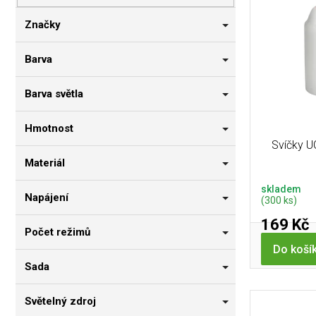
p
i
n
r
s
n
Značky
o
p
í
d
r
p
Barva
u
o
a
k
d
n
Barva světla
t
u
e
ů
k
l
Hmotnost
t
Svíčky U
ů
Materiál
skladem
Napájení
(300 ks)
169 Kč
Počet režimů
Do koší
Sada
Světelný zdroj