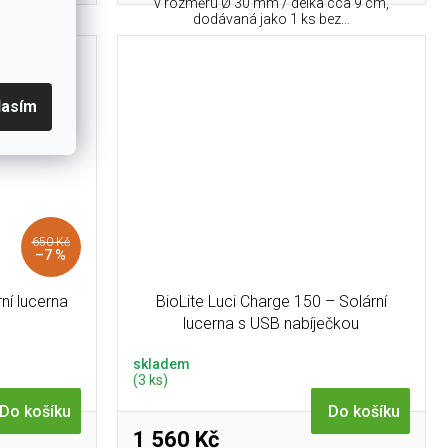
v rozměru Ø 30 mm / délka cca 9 cm,
dodávaná jako 1 ks bez...
bava
lasím
650 Kč
–7 %
rní lucerna
BioLite Luci Charge 150 – Solární
lucerna s USB nabíječkou
skladem
(3 ks)
Do košíku
Do košíku
1 560 Kč