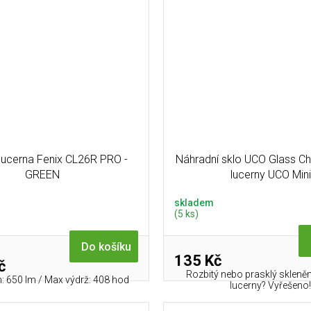
 lucerna Fenix CL26R PRO -
Náhradní sklo UCO Glass Ch
GREEN
lucerny UCO Mini
skladem
(5 ks)
Do košíku
135 Kč
č
Rozbitý nebo prasklý skleněn
: 650 lm / Max výdrž: 408 hod
lucerny? Vyřešeno