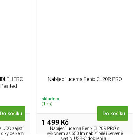
ANDLELIER®
Nabíjecí lucerna Fenix CL20R PRO
 Painted
skladem
(1 ks)
Do košíku
Do košíku
1 499 Kč
a UCO zajistí
Nabíjecí lucerna Fenix CL20R PRO s
 díky celkem
výkonem až 650 lm nabízí bílé i červené
..
světlo, USB-C dobíjení a...