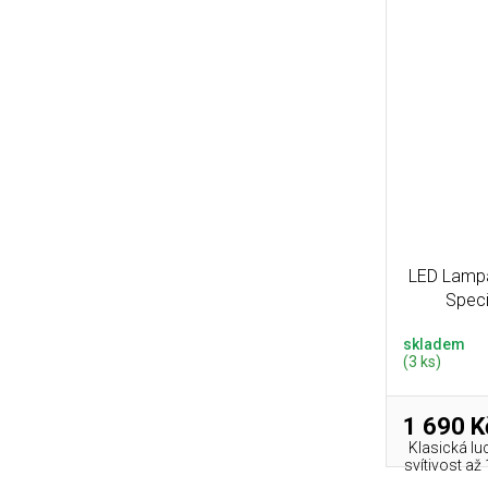
LED Lamp
Speci
skladem
(3 ks)
1 690 K
Klasická l
svítivost až