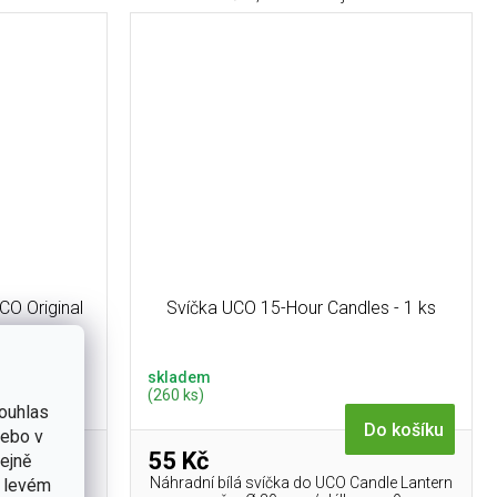
CO Original
Svíčka UCO 15-Hour Candles - 1 ks
skladem
(260 ks)
ouhlas
Do košíku
nebo v
55 Kč
tejně
Náhradní bílá svíčka do UCO Candle Lantern
v levém