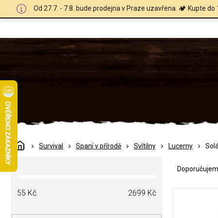
Přejít
Od 27.7. - 7.8. bude prodejna v Praze uzavřena. 🏕️ Kupte do 
na
obsah
Domů
Survival
Spaní v přírodě
Svítilny
Lucerny
Solá
Ř
P
a
Doporučuje
o
z
s
e
V
t
55
Kč
2699
Kč
n
ý
r
í
p
a