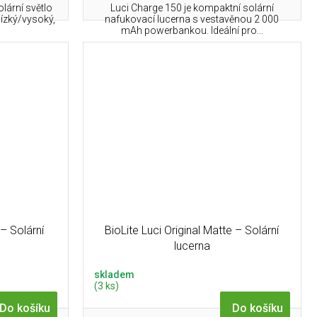
olární světlo
Luci Charge 150 je kompaktní solární
nízký/vysoký,
nafukovací lucerna s vestavěnou 2 000
mAh powerbankou. Ideální pro...
 – Solární
BioLite Luci Original Matte – Solární
lucerna
skladem
(3 ks)
Do košíku
Do košíku