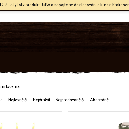
12. 8. jakýkoliv produkt JuBö a zapojte se do slosování o kurz s Krakene
rní lucerna
me
Nejlevnější
Nejdražší
Nejprodávanější
Abecedně