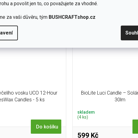
ořiště, karavanu, chaty, lodě či
rohu a povolit jen to, co považujete za vhodné.
pracovního stolu....
me za vaši důvěru, tým
BUSHCRAFTshop.cz
výprodej %
top letní vý
avení
Souh
 včelího vosku UCO 12-Hour
BioLite Luci Candle – Solá
sWax Candles - 5 ks
30lm
skladem
(4 ks)
Do košíku
599 Kč