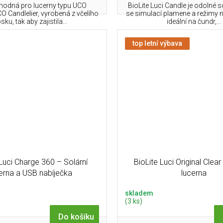
vhodná pro lucerny typu UCO
BioLite Luci Candle je odolné s
CO Candlelier, vyrobená z včelího
se simulací plamene a režimy 
sku, tak aby zajistila...
ideální na čundr,...
top letní výbava
 Luci Charge 360 – Solární
BioLite Luci Original Clear
erna a USB nabíječka
lucerna
skladem
(3 ks)
Do košíku