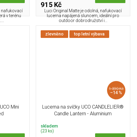
915 Kč
ná nafukovací
Luci Original Matte je odolná, nafukovací
rá v terénu
lucerna napájená sluncem, ideální pro
...
outdoor dobrodružství i...
zlevněno
top letní výbava
1 390 Kč
–14 %
 UCO Mini
Lucerna na svíčky UCO CANDLELIER®
ed
Candle Lantern - Aluminium
skladem
(23 ks)