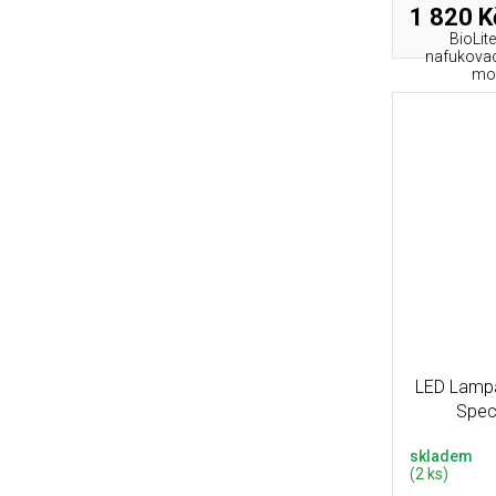
1 820 K
BioLit
nafukovací
mož
LED Lamp
Spec
skladem
(2 ks)