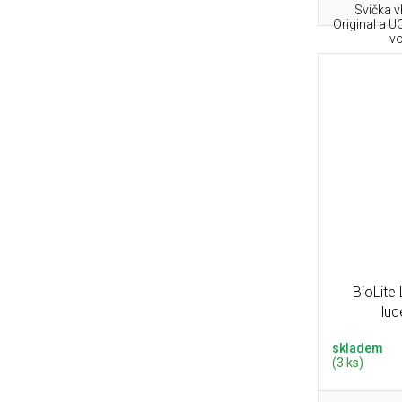
Svíčka 
Original a U
vo
BioLite
luc
skladem
(3 ks)