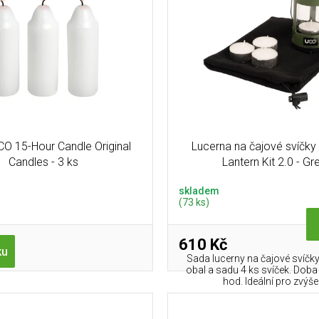
CO 15-Hour Candle Original
Lucerna na čajové svíčky
Candles - 3 ks
Lantern Kit 2.0 - Gr
skladem
(73 ks)
610 Kč
ku
Sada lucerny na čajové svíčky
obal a sadu 4 ks svíček. Doba
hod. Ideální pro zvýšen