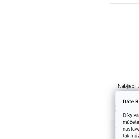
Nabíjecí 
Dáte B
skladem
(2 ks)
Díky v
můžete 
1 399 K
nastave
Nabíjecí l
tak můž