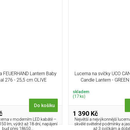
a FEUERHAND Lantern Baby
Lucerna na svíčky UCO C
al 276 - 25,5 cm OLIVE
Candle Lantern - GREEN
skladem
(17 ks)
Do košíku
č
1 390 Kč
ucerna v moderním LED kabátě –
Největší a nejvýkonnější lucern
 150 lm, výdrž až 18 dní, napájení
skvělé světelné podmínky a jas
buď přes 18650...
až 3 svíčkám a době.