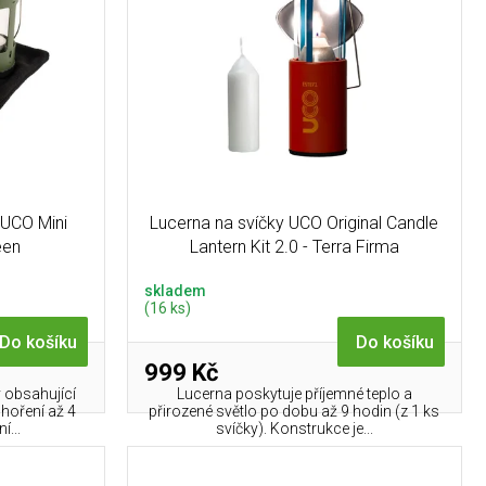
 UCO Mini
Lucerna na svíčky UCO Original Candle
een
Lantern Kit 2.0 - Terra Firma
skladem
(16 ks)
Do košíku
Do košíku
999 Kč
 obsahující
Lucerna poskytuje příjemné teplo a
 hoření až 4
přirozené světlo po dobu až 9 hodin (z 1 ks
í...
svíčky). Konstrukce je...