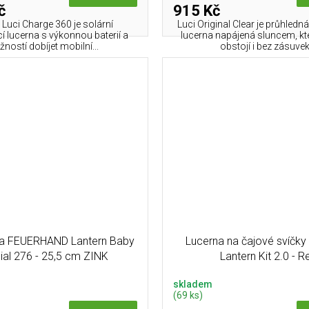
č
915 Kč
e Luci Charge 360 je solární
Luci Original Clear je průhled
 lucerna s výkonnou baterií a
lucerna napájená sluncem, kte
ností dobíjet mobilní...
obstojí i bez zásuvek.
a FEUERHAND Lantern Baby
Lucerna na čajové svíčky
ial 276 - 25,5 cm ZINK
Lantern Kit 2.0 - R
skladem
(69 ks)