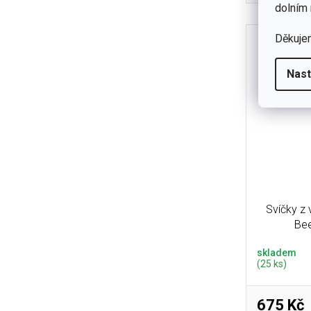
stanu, táb
dolním 
Děkuje
Nast
Svíčky z
Bee
skladem
(25 ks)
675 Kč