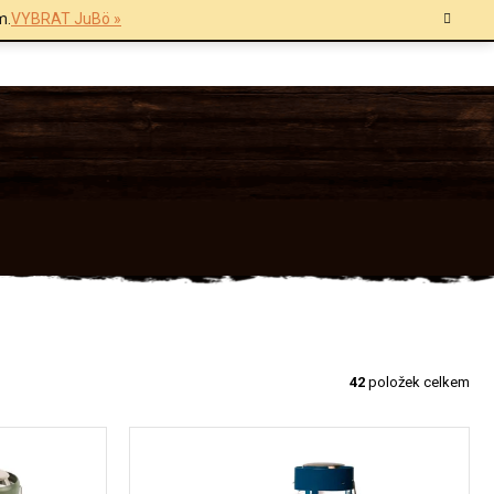
m.
VYBRAT JuBö »
42
položek celkem