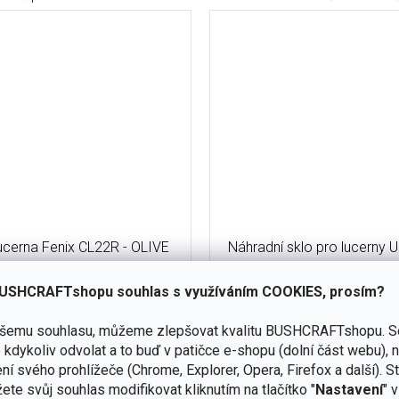
lucerna Fenix CL22R - OLIVE
Náhradní sklo pro lucerny U
Candle Lantern™
USHCRAFTshopu souhlas s využíváním COOKIES, prosím?
skladem
(13 ks)
ašemu souhlasu, můžeme zlepšovat kvalitu BUSHCRAFTshopu.
S
190 Kč
Do košíku
kdykoliv odvolat a to buď v patičce e-shopu (dolní část webu), 
č
ní svého prohlížeče (Chrome, Explorer, Opera, Firefox a další). S
Do košíku
ucerna pro osvětlení místnosti,
ete svůj souhlas modifikovat kliknutím na tlačítko "
Nastavení
" 