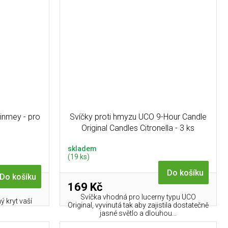
inmey - pro
Svíčky proti hmyzu UCO 9-Hour Candle
Original Candles Citronella - 3 ks
skladem
(19 ks)
Do košíku
Do košíku
169 Kč
Svíčka vhodná pro lucerny typu UCO
ý kryt vaší
Original, vyvinutá tak aby zajistila dostatečně
!
jasné světlo a dlouhou...