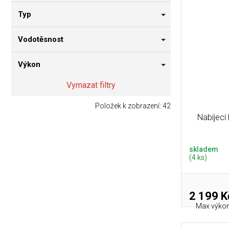
Typ
Vodotěsnost
Výkon
Vymazat filtry
Položek k zobrazení:
42
Nabíjecí
skladem
(4 ks)
2 199 K
Max výkon