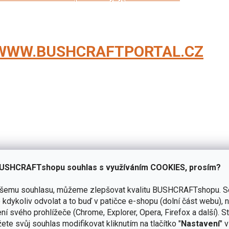
 WWW.BUSHCRAFTPORTAL.CZ
USHCRAFTshopu souhlas s využíváním COOKIES, prosím?
Přidat hodnocení
ašemu souhlasu, můžeme zlepšovat kvalitu BUSHCRAFTshopu.
S
kdykoliv odvolat a to buď v patičce e-shopu (dolní část webu), 
ní svého prohlížeče (Chrome, Explorer, Opera, Firefox a další). S
ete svůj souhlas modifikovat kliknutím na tlačítko "
Nastavení
" 