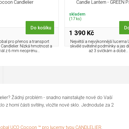
ocoon Candlelier
Candle Lantern - GREEN P
skladem
(17 ks)
Do košíku
Do
1 390 Kč
bal pro přenos a transport
Největší a nejvýkonnější lucerna 
Candlelier. Nízká hmotnost a
skvělé světelné podmínky a jas d
iál z 6 mm neoprénu...
až 3 svíčkám a době...
lier? Žádný problém - snadno nainstalujte nové do Vaší
z horní části svítilny, vložte nové sklo. Jednoduše za 2
obal UCO Cocoon ™ pro lucerny typu CANDLELIER
.