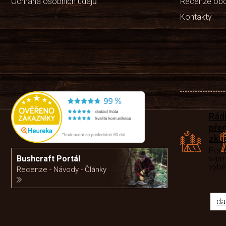
Ochrana osobních údajů
Recenze ob
Kontakty
Rád
pře
zku
Por
Bushcraft Portál
vám
výb
Recenze - Návody - Články
da