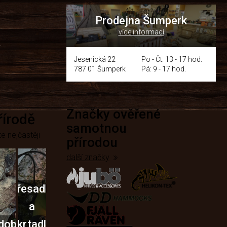
Prodejna Šumperk
více informací
y
Jesenická 22
Po - Čt: 13 - 17 hod.
787 01 Šumperk
Pá: 9 - 17 hod.
Značky ověřené
přírodě
samotnou
e nejčastěji
přírodou
další značky
Křesadla
a
dobí
škrtadla