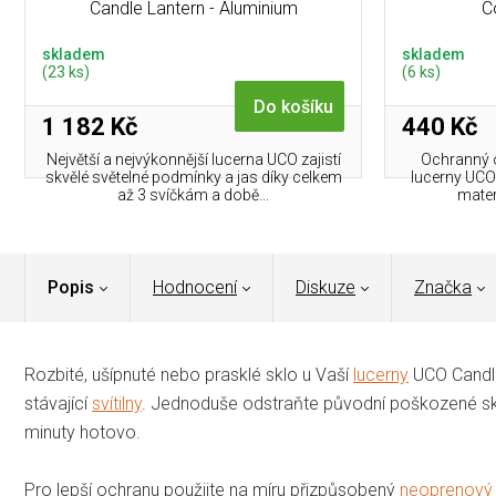
Candle Lantern - Aluminium
C
skladem
skladem
(23 ks)
(6 ks)
Do košíku
1 182 Kč
440 Kč
Největší a nejvýkonnější lucerna UCO zajistí
Ochranný o
skvělé světelné podmínky a jas díky celkem
lucerny UCO 
až 3 svíčkám a době...
mater
Popis
Hodnocení
Diskuze
Značka
Rozbité, ušípnuté nebo prasklé sklo u Vaší
lucerny
UCO Candle
stávající
svítilny
. Jednoduše odstraňte původní poškozené sklo 
minuty hotovo.
Pro lepší ochranu použijte na míru přizpůsobený
neoprenový 