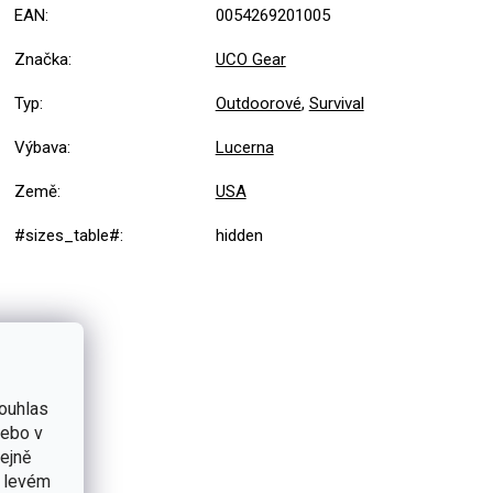
EAN
:
0054269201005
Značka
:
UCO Gear
Typ
:
Outdoorové
,
Survival
Výbava
:
Lucerna
Země
:
USA
#sizes_table#
:
hidden
ouhlas
nebo v
tejně
v levém