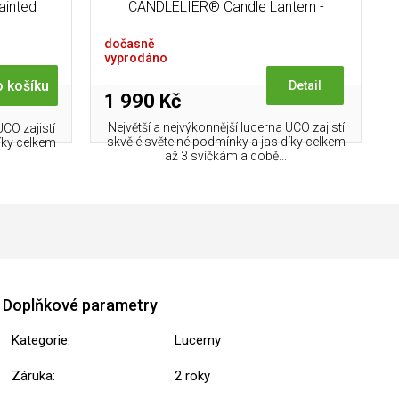
ainted
CANDLELIER® Candle Lantern -
GREEN Painted + 10 svíček z včelího
dočasně
vosku UCO 12-Hour BeesWax Candles
vyprodáno
 košíku
Detail
1 990 Kč
Největší a nejvýkonnější lucerna UCO zajistí
UCO zajistí
skvělé světelné podmínky a jas díky celkem
íky celkem
až 3 svíčkám a době...
Doplňkové parametry
Kategorie
:
Lucerny
Záruka
:
2 roky