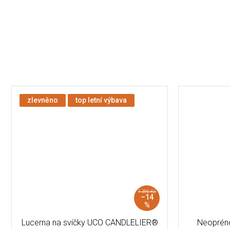
zlevněno
top letní výbava
1 390 Kč
–14
%
Lucerna na svíčky UCO CANDLELIER®
Neopréno