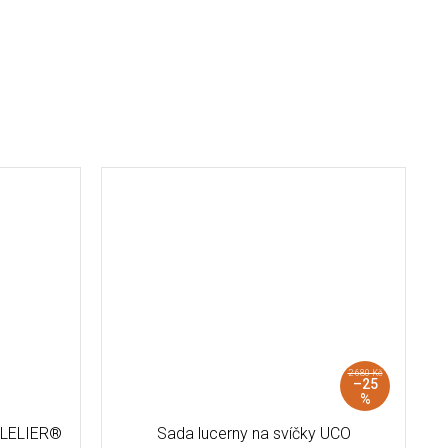
2 680 Kč
–25
%
DLELIER®
Sada lucerny na svíčky UCO