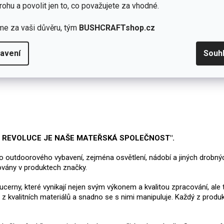
rohu a povolit jen to, co považujete za vhodné.
me za vaši důvěru, tým
BUSHCRAFTshop.cz
avení
Souh
Á REVOLUCE JE NAŠE MATEŘSKÁ SPOLEČNOST".
ího outdoorového vybavení, zejména osvětlení, nádobí a jiných drobn
továny v produktech značky.
lucerny, které vynikají nejen svým výkonem a kvalitou zpracování, ale
y z kvalitních materiálů a snadno se s nimi manipuluje. Každý z prod