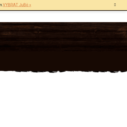
m.
VYBRAT JuBö »