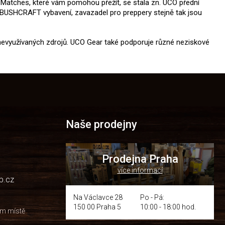
f Matches, které vám pomohou přežít, se stala zn. UCO přední
 BUSHCRAFT vybavení, zavazadel pro preppery stejně tak jsou
 nevyužívaných zdrojů. UCO Gear také podporuje různé neziskové
Naše prodejny
Prodejna Praha
více informací
p.cz
Na Václavce 28
Po - Pá:
150 00 Praha 5
10:00 - 18:00 hod.
om místě