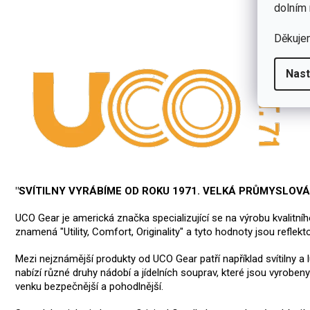
dolním 
Děkuje
Nast
"SVÍTILNY VYRÁBÍME OD ROKU 1971. VELKÁ PRŮMYSLOV
UCO Gear je americká značka specializující se na výrobu kvalitn
znamená "Utility, Comfort, Originality" a tyto hodnoty jsou reflek
Mezi nejznámější produkty od UCO Gear patří například svítilny a 
nabízí různé druhy nádobí a jídelních souprav, které jsou vyroben
venku bezpečnější a pohodlnější.