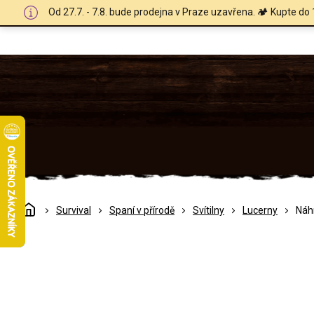
Přejít
Od 27.7. - 7.8. bude prodejna v Praze uzavřena. 🏕️ Kupte do 
na
obsah
Domů
Survival
Spaní v přírodě
Svítilny
Lucerny
Náhr