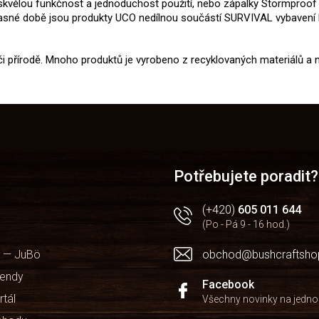
ejí skvělou funkčnost a jednoduchost použití, nebo zápalky Stormproo
učasné době jsou produkty UCO nedílnou součástí SURVIVAL vybavení
i přírodě. Mnoho produktů je vyrobeno z recyklovaných materiálů a
Potřebujete poradit?
(+420)
605 011 644
(Po - Pá 9 - 16 hod.)
 — JuBö
obchod@bushcraftsho
kendy
Facebook
rtál
Všechny novinky na jedn