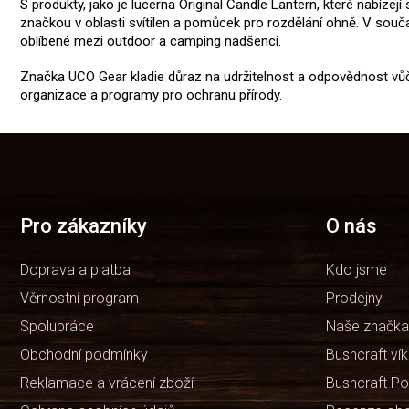
S produkty, jako je lucerna Original Candle Lantern, které nabíz
značkou v oblasti svítilen a pomůcek pro rozdělání ohně. V so
oblíbené mezi outdoor a camping nadšenci.
Značka UCO Gear kladie důraz na udržitelnost a odpovědnost vůč
organizace a programy pro ochranu přírody.
Z
á
p
a
t
Pro zákazníky
O nás
í
Doprava a platba
Kdo jsme
Věrnostní program
Prodejny
Spolupráce
Naše značka
Obchodní podmínky
Bushcraft ví
Reklamace a vrácení zboží
Bushcraft Po