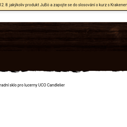
12. 8. jakýkoliv produkt JuBö a zapojte se do slosování o kurz s Krakene
adní sklo pro lucerny UCO Candlelier