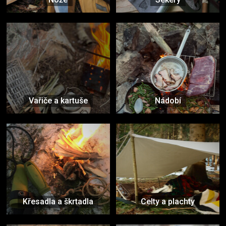
Vařiče a kartuše
Nádobí
Křesadla a škrtadla
Celty a plachty