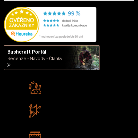
Bushcraft Portál
Recenze - Návody - Články
Rádi předáváme zkušenosti
Poradíme vám s výběrem
Zboží sami testujeme
U nás nekoupíte „zajíce v pytli“
2 kamenné prodejny