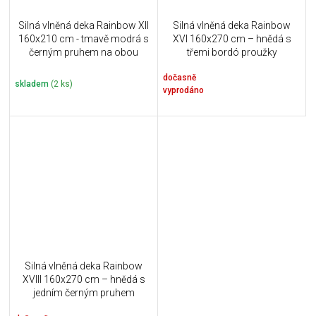
Silná vlněná deka Rainbow XII
Silná vlněná deka Rainbow
160x210 cm - tmavě modrá s
XVI 160x270 cm – hnědá s
černým pruhem na obou
třemi bordó proužky
koncích
dočasně
skladem
(2 ks)
vyprodáno
Silná vlněná deka Rainbow
XVIII 160x270 cm – hnědá s
jedním černým pruhem