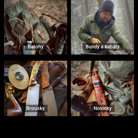
Batohy
Bundy a kabáty
Brousky
Novinky