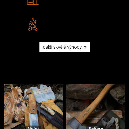
Navštivte nás v Praze a
Šumperku
Vlastní značka JuBö
Poctivá ruční výroba v ČR
další skvělé výhody
Užijte si to v přírodě
Vybavení, na které spoléháte nejčastěji
Nože
Sekery