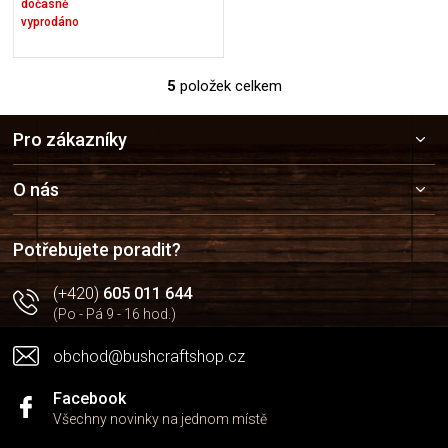
dočasně
vyprodáno
5
položek celkem
O
v
Z
l
Pro zákazníky
á
á
p
d
a
a
O nás
c
t
í
í
p
Potřebujete poradit?
r
v
(+420)
605 011 644
k
(Po - Pá 9 - 16 hod.)
y
v
obchod@bushcraftshop.cz
ý
p
i
Facebook
s
Všechny novinky na jednom místě
u