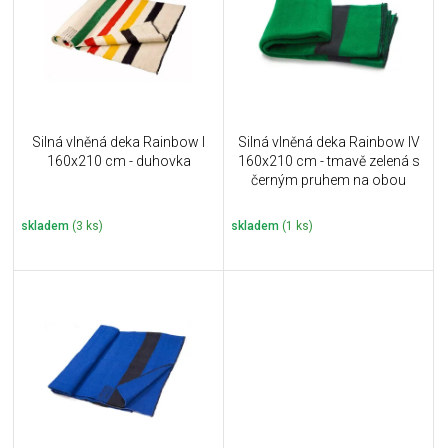
i
k
s
t
p
ů
r
o
d
u
Silná vlněná deka Rainbow I
Silná vlněná deka Rainbow IV
k
160x210 cm - duhovka
160x210 cm - tmavě zelená s
t
černým pruhem na obou
ů
koncích
skladem
(3 ks)
skladem
(1 ks)