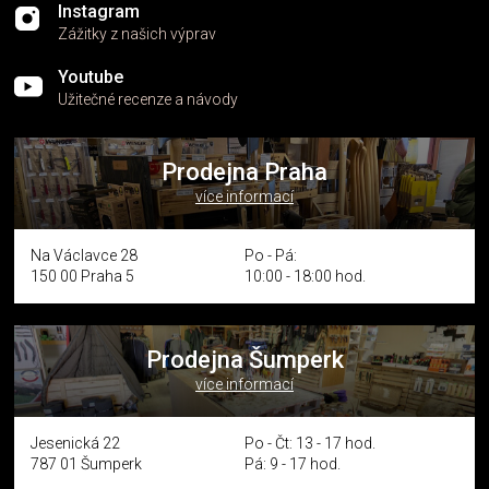
Instagram
Zážitky z našich výprav
Youtube
Užitečné recenze a návody
Prodejna Praha
více informací
Na Václavce 28
Po - Pá:
150 00 Praha 5
10:00 - 18:00 hod.
Prodejna Šumperk
více informací
Jesenická 22
Po - Čt: 13 - 17 hod.
787 01 Šumperk
Pá: 9 - 17 hod.