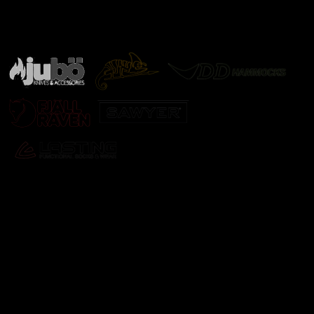
Značky ověřené samotnou přírodou
další značky
Odebírat newsletter
Vložte svůj e-mail a my vám budeme zasílat informace o
nových produktech na našem e-shopu.
E-mail