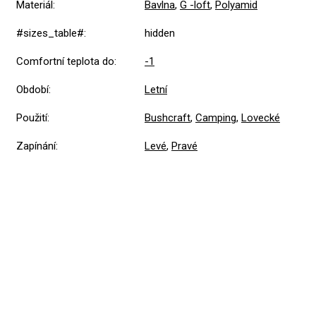
Materiál
:
Bavlna
,
G -loft
,
Polyamid
#sizes_table#
:
hidden
Comfortní teplota do
:
-1
Období
:
Letní
Použití
:
Bushcraft
,
Camping
,
Lovecké
Zapínání
:
Levé
,
Pravé
4,5
Průměrné
2 hodnocení
hodnocení
produktu
je
5
1x