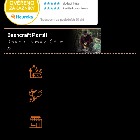
Bushcraft Portál
Recenze - Návody - Články
Rádi předáváme zkušenosti
Poradíme vám s výběrem
Zboží sami testujeme
U nás nekoupíte „zajíce v pytli“
2 kamenné prodejny
Navštivte nás v Praze a
Šumperku