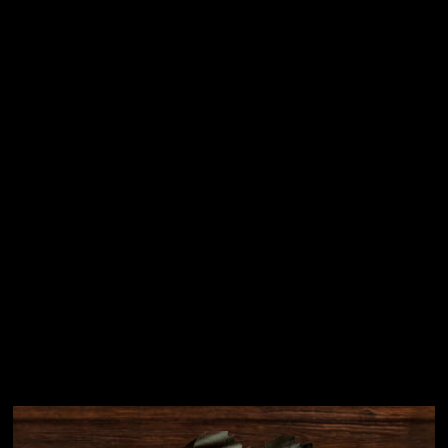
Vložením e-mailu souhlasíte s
podmínkami ochrany
osobních údajů
Přihlásit se
Instagram