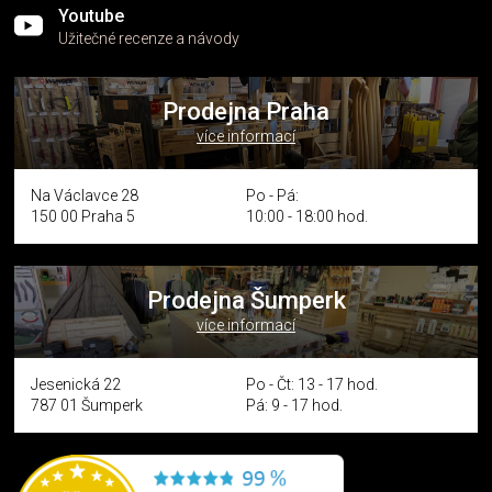
Youtube
Užitečné recenze a návody
Prodejna Praha
více informací
Na Václavce 28
Po - Pá:
150 00 Praha 5
10:00 - 18:00 hod.
Prodejna Šumperk
více informací
Jesenická 22
Po - Čt: 13 - 17 hod.
787 01 Šumperk
Pá: 9 - 17 hod.