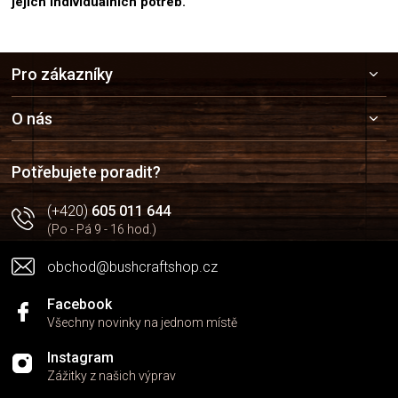
jejich individuálních potřeb.
Z
Pro zákazníky
á
p
a
O nás
t
í
Potřebujete poradit?
(+420)
605 011 644
(Po - Pá 9 - 16 hod.)
obchod@bushcraftshop.cz
Facebook
Všechny novinky na jednom místě
Instagram
Zážitky z našich výprav