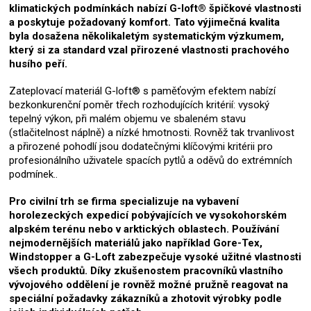
klimatických podmínkách nabízí G-loft® špičkové vlastnosti
a poskytuje požadovaný komfort. Tato výjimečná kvalita
byla dosažena několikaletým systematickým výzkumem,
který si za standard vzal přirozené vlastnosti prachového
husího peří.
Zateplovací materiál G-loft® s paměťovým efektem nabízí
bezkonkurenční poměr třech rozhodujících kritérií: vysoký
tepelný výkon, při malém objemu ve sbaleném stavu
(stlačitelnost náplně) a nízké hmotnosti. Rovněž tak trvanlivost
a přirozené pohodlí jsou dodatečnými klíčovými kritérii pro
profesionálního uživatele spacích pytlů a oděvů do extrémních
podmínek..
Pro civilní trh se firma specializuje na vybavení
horolezeckých expedicí pobývajících ve vysokohorském
alpském terénu nebo v arktických oblastech. Používání
nejmodernějších materiálů jako například Gore-Tex,
Windstopper a G-Loft zabezpečuje vysoké užitné vlastnosti
všech produktů. Díky zkušenostem pracovníků vlastního
vývojového oddělení je rovněž možné pružně reagovat na
speciální požadavky zákazníků a zhotovit výrobky podle