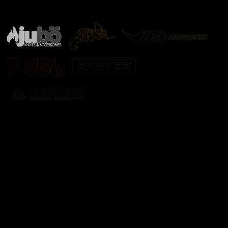
další značky
Odebírat newsletter
Vložte svůj e-mail a my vám budeme zasílat informace o
nových produktech na našem e-shopu.
E-mail