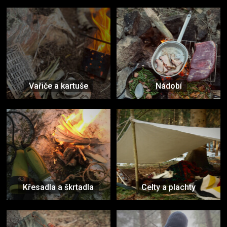
Vařiče a kartuše
Nádobí
Křesadla a škrtadla
Celty a plachty