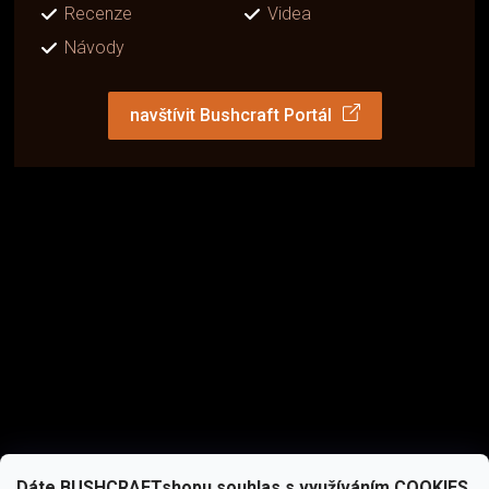
Recenze
Videa
Návody
navštívit Bushcraft Portál
Dáte BUSHCRAFTshopu souhlas s využíváním COOKIES,