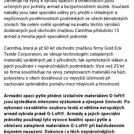
zaměřuje na vývoj a výrobu spacích a bivakovacích pytlů
určených pro potřeby armád a bezpečnostních složek. Součástí
nabídky jsou také speciální oděvy pro přežití v chladných a
nepříznivých povětrnostních podmínkách ve všech klimatických
zónách. Na celém světě spoléhají na kvalitu těchto výrobků
dodávaných pod obchodní značkou Carinthia příslušníci 15
armád a mnoha jejich speciálních jednotek.
Carinthia, která je již 60 let obchodní značkou firmy Gold Eck
Textile Corporation, se věnuje technologiím zateplených
materiálů vyráběných jak z přírodních, tak syntetických vláken a
jejich používání v nejnáročnějších podmínkách. Více než 25 let
se firma soustřeďuje na vývoj zateplovacích materiálů na bázi
polyesteru s cílem dosáhnout co nejvyšší účinnosti při
zachování optimálního poměru mezi hřejivostí a hmotností.
Armádní spací pytle plněné izolačním materiálem G-loft®
jsou výsledkem intenzivní výzkumné a vývojové činnosti. Po
vykonání rozsáhlého souboru testů si většina evropských
armád vybrala právě G-Loft®. Armády a jejich speciální
jednotky používají tyto vysoce kvalitní spací pytle a
oblečení zateplené materiálem G-Loft® při každodenním
bojovém nasazení. Dokonce i v těch nejnáročnějších