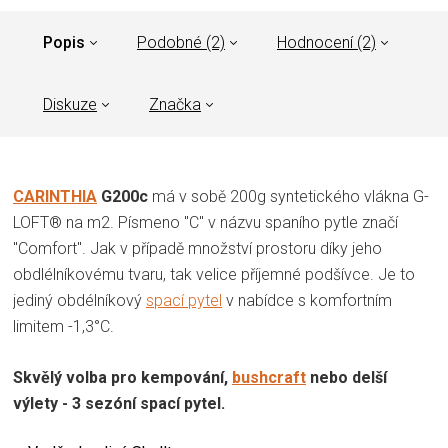
Popis
Podobné (2)
Hodnocení (2)
Diskuze
Značka
CARINTHIA
G200c
má v sobě 200g syntetického vlákna G-
LOFT® na m2. Písmeno "C" v názvu spaního pytle značí
"Comfort". Jak v případě množství prostoru díky jeho
obdlélníkovému tvaru, tak velice příjemné podšívce. Je to
jediný obdélníkový
spací pytel
v nabídce s komfortním
limitem -1,3°C.
Skvělý volba pro kempování,
bushcraft
nebo delší
výlety - 3 sezóní spací pytel.