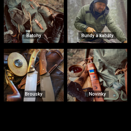
Batohy
Bundy a kabáty
Brousky
Novinky
Značky ověřené samotnou přírodou