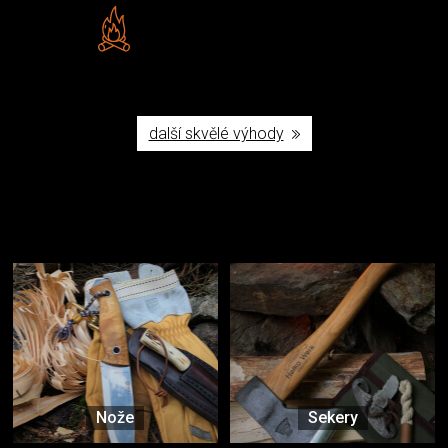
Vlastní značka JuBö
Poctivá ruční výroba v ČR
další skvělé výhody
Užijte si to v přírodě
Vybavení, na které spoléháte nejčastěji
Nože
Sekery