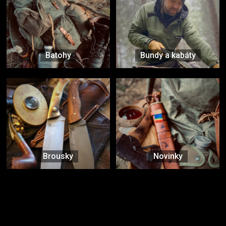
Batohy
Bundy a kabáty
Brousky
Novinky
Značky ověřené samotnou přírodou