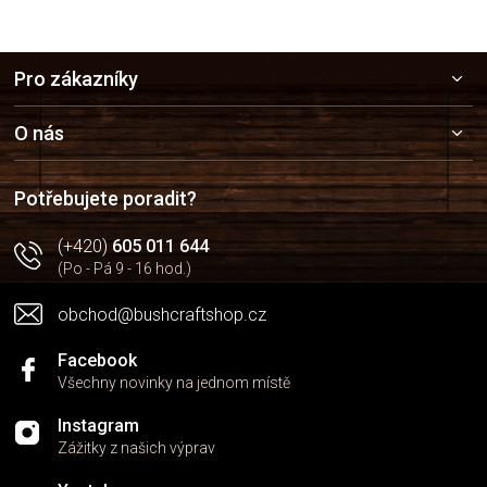
Z
Pro zákazníky
á
p
a
O nás
t
í
Potřebujete poradit?
(+420)
605 011 644
(Po - Pá 9 - 16 hod.)
obchod@bushcraftshop.cz
Facebook
Všechny novinky na jednom místě
Instagram
Zážitky z našich výprav