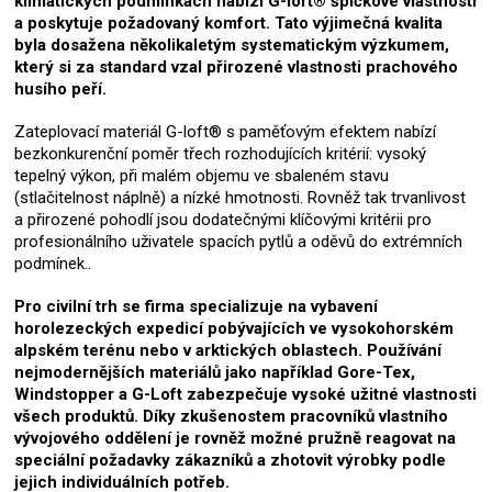
klimatických podmínkách nabízí G-loft® špičkové vlastnosti
a poskytuje požadovaný komfort. Tato výjimečná kvalita
byla dosažena několikaletým systematickým výzkumem,
který si za standard vzal přirozené vlastnosti prachového
husího peří.
Zateplovací materiál G-loft® s paměťovým efektem nabízí
bezkonkurenční poměr třech rozhodujících kritérií: vysoký
tepelný výkon, při malém objemu ve sbaleném stavu
(stlačitelnost náplně) a nízké hmotnosti. Rovněž tak trvanlivost
a přirozené pohodlí jsou dodatečnými klíčovými kritérii pro
profesionálního uživatele spacích pytlů a oděvů do extrémních
podmínek..
Pro civilní trh se firma specializuje na vybavení
horolezeckých expedicí pobývajících ve vysokohorském
alpském terénu nebo v arktických oblastech. Používání
nejmodernějších materiálů jako například Gore-Tex,
Windstopper a G-Loft zabezpečuje vysoké užitné vlastnosti
všech produktů. Díky zkušenostem pracovníků vlastního
vývojového oddělení je rovněž možné pružně reagovat na
speciální požadavky zákazníků a zhotovit výrobky podle
jejich individuálních potřeb.