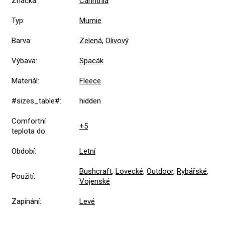
Značka
:
Carinthia
Typ
:
Mumie
Barva
:
Zelená
,
Olivový
Výbava
:
Spacák
Materiál
:
Fleece
#sizes_table#
:
hidden
Comfortní
+5
teplota do
:
Období
:
Letní
Bushcraft
,
Lovecké
,
Outdoor
,
Rybářské
,
Použití
:
Vojenské
Zapínání
:
Levé