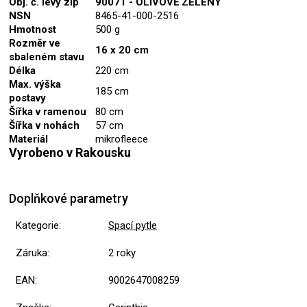
Obj. č. levý zip
90071 - OLIVOVĚ ZELENÝ
NSN
8465-41-000-2516
Hmotnost
500 g
Rozměr ve
16 x 20 cm
sbaleném stavu
Délka
220 cm
Max. výška
185 cm
postavy
Šířka v ramenou
80 cm
Šířka v nohách
57 cm
Materiál
mikrofleece
Vyrobeno v Rakousku
Doplňkové parametry
Kategorie
:
Spací pytle
Záruka
:
2 roky
EAN
:
9002647008259