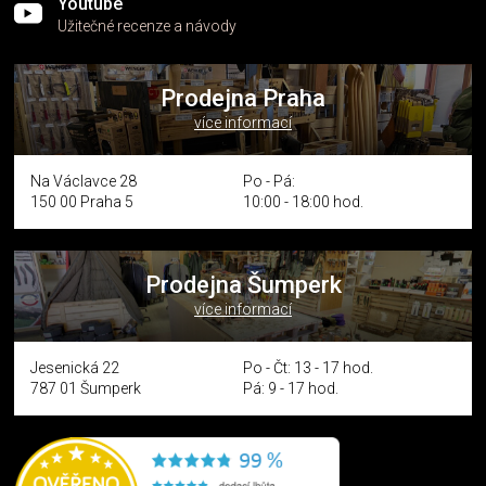
Youtube
Užitečné recenze a návody
Prodejna Praha
více informací
Na Václavce 28
Po - Pá:
150 00 Praha 5
10:00 - 18:00 hod.
Prodejna Šumperk
více informací
Jesenická 22
Po - Čt: 13 - 17 hod.
787 01 Šumperk
Pá: 9 - 17 hod.