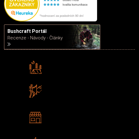
Bushcraft Portál
Recenze - Návody - Články
Rádi předáváme zkušenosti
Poradíme vám s výběrem
Zboží sami testujeme
U nás nekoupíte „zajíce v pytli“
2 kamenné prodejny
Navštivte nás v Praze a
Šumperku