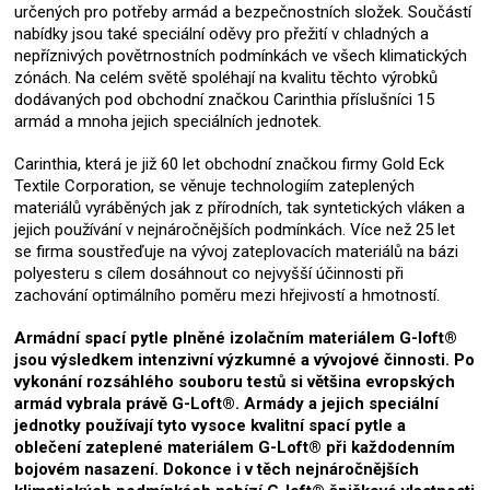
určených pro potřeby armád a bezpečnostních složek. Součástí
nabídky jsou také speciální oděvy pro přežití v chladných a
nepříznivých povětrnostních podmínkách ve všech klimatických
zónách. Na celém světě spoléhají na kvalitu těchto výrobků
dodávaných pod obchodní značkou Carinthia příslušníci 15
armád a mnoha jejich speciálních jednotek.
Carinthia, která je již 60 let obchodní značkou firmy Gold Eck
Textile Corporation, se věnuje technologiím zateplených
materiálů vyráběných jak z přírodních, tak syntetických vláken a
jejich používání v nejnáročnějších podmínkách. Více než 25 let
se firma soustřeďuje na vývoj zateplovacích materiálů na bázi
polyesteru s cílem dosáhnout co nejvyšší účinnosti při
zachování optimálního poměru mezi hřejivostí a hmotností.
Armádní spací pytle plněné izolačním materiálem G-loft®
jsou výsledkem intenzivní výzkumné a vývojové činnosti. Po
vykonání rozsáhlého souboru testů si většina evropských
armád vybrala právě G-Loft®. Armády a jejich speciální
jednotky používají tyto vysoce kvalitní spací pytle a
oblečení zateplené materiálem G-Loft® při každodenním
bojovém nasazení. Dokonce i v těch nejnáročnějších