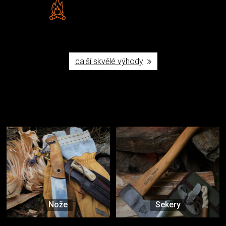
Vlastní značka JuBö
Poctivá ruční výroba v ČR
další skvělé výhody
Užijte si to v přírodě
Vybavení, na které spoléháte nejčastěji
Nože
Sekery