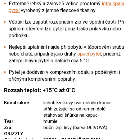
Extrémně lehký a zároveň velice prostorný
letní spací
pytel
vyrobený z jemné fleecové tkaniny.
Větrání lze zajistit rozepnutím zip ve spodní části. Při
úplném otevření lze pytel použít jako přikrývku nebo
podložku.
Nejlepší uplatnění najde při pobytu v táborovém srubu
nebo chatě, případně jako druhý
spací pytel
, přičemž
zateplí hlavní pytel o dalších cca 5 °C.
Pytel je dodáván v kompresním obalu s podélnými i
příčnými kompresními popruhy.
Rozsah teplot:
+15°C
až
0°C
Konstrukce:
lichoběžníkový tvar dolního konce
střih zužující se od ramen dolů
stahovací šňůrka na kapuci
Tvar:
mumie
Zip:
boční zip, levý (barva OLIVOVÁ)
GRIZZLY