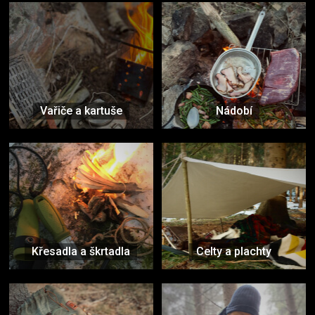
Vařiče a kartuše
Nádobí
Křesadla a škrtadla
Celty a plachty