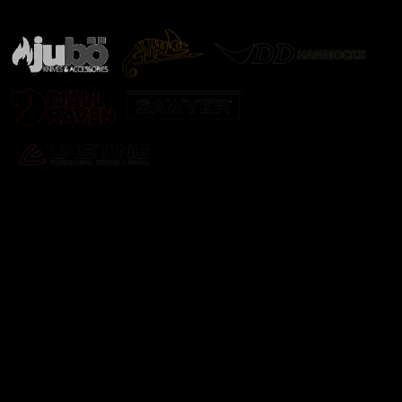
další značky
Odebírat newsletter
Vložte svůj e-mail a my vám budeme zasílat informace o
nových produktech na našem e-shopu.
E-mail