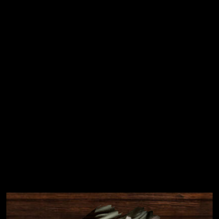
Vložením e-mailu souhlasíte s
podmínkami ochrany
osobních údajů
Přihlásit se
Instagram