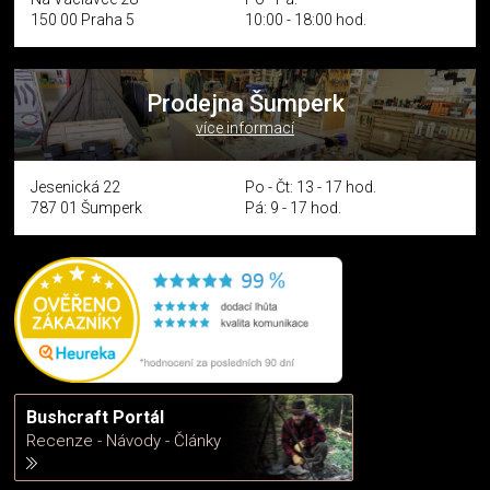
150 00 Praha 5
10:00 - 18:00 hod.
Prodejna Šumperk
více informací
Jesenická 22
Po - Čt: 13 - 17 hod.
787 01 Šumperk
Pá: 9 - 17 hod.
Bushcraft Portál
Recenze - Návody - Články