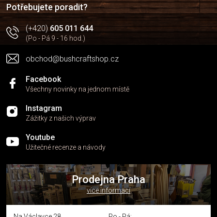
í
p
Potřebujete poradit?
r
v
(+420)
605 011 644
k
(Po - Pá 9 - 16 hod.)
y
v
obchod@bushcraftshop.cz
ý
p
i
Facebook
s
Všechny novinky na jednom místě
u
Instagram
Zážitky z našich výprav
Youtube
Užitečné recenze a návody
Prodejna Praha
více informací
Na Václavce 28
Po - Pá: