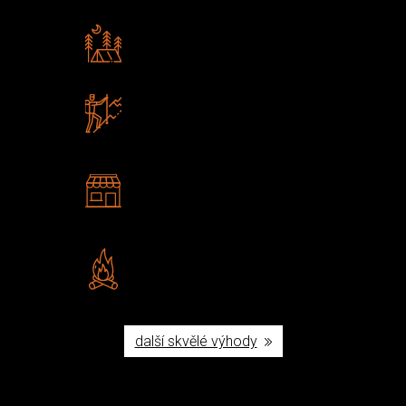
Rádi předáváme zkušenosti
Poradíme vám s výběrem
Zboží sami testujeme
U nás nekoupíte „zajíce v pytli“
2 kamenné prodejny
Navštivte nás v Praze a
Šumperku
Vlastní značka JuBö
Poctivá ruční výroba v ČR
další skvělé výhody