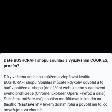
Dáte BUSHCRAFTshopu souhlas s využíváním COOKIES,
prosím?
Díky vašemu souhlasu, můžeme zlepšovat kvalitu
BUSHCRAFTshopu.
Souhlas můžete kdykoliv odvolat a to
buď v patičce e-shopu (dolní část webu), nebo v nastavení
svého prohlížeče (Chrome, Explorer, Opera, Firefox a další).
Stejně tak můžete svůj souhlas modifikovat kliknutím na
tlačítko "
Nastavení
" v levém dolním rohu a povolit jen to, co
Přihlásit se
považujete za vhodné.