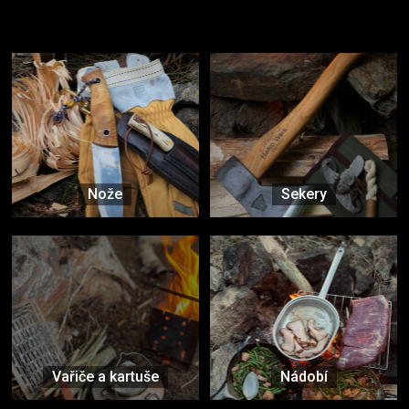
Užijte si to v přírodě
Vybavení, na které spoléháte nejčastěji
Nože
Sekery
Vařiče a kartuše
Nádobí