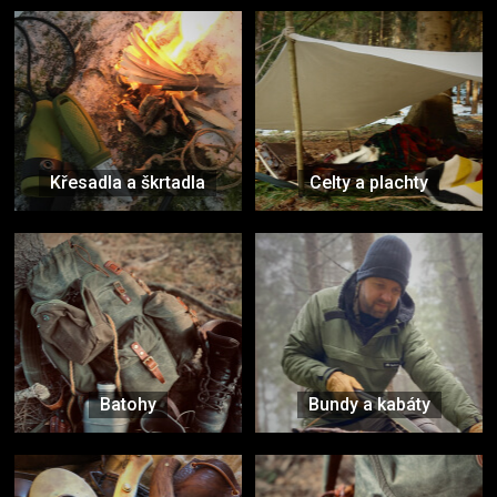
Křesadla a škrtadla
Celty a plachty
Batohy
Bundy a kabáty