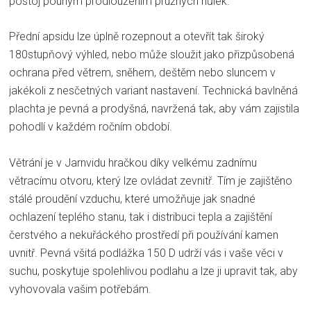
postoj pouhým prodloužením pružných hůlek.
Přední apsidu lze úplně rozepnout a otevřít tak široký
180stupňový výhled, nebo může sloužit jako přizpůsobená
ochrana před větrem, sněhem, deštěm nebo sluncem v
jakékoli z nesčetných variant nastavení. Technická bavlněná
plachta je pevná a prodyšná, navržená tak, aby vám zajistila
pohodlí v každém ročním období.
Větrání je v Jarnvidu hračkou díky velkému zadnímu
větracímu otvoru, který lze ovládat zevnitř. Tím je zajištěno
stálé proudění vzduchu, které umožňuje jak snadné
ochlazení teplého stanu, tak i distribuci tepla a zajištění
čerstvého a nekuřáckého prostředí při používání kamen
uvnitř. Pevná všitá podlážka 150 D udrží vás i vaše věci v
suchu, poskytuje spolehlivou podlahu a lze ji upravit tak, aby
vyhovovala vašim potřebám.