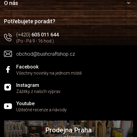
a
O nás
t
í
Potřebujete poradit?
(+420)
605 011 644
(Po - Pá 9 - 16 hod.)
obchod@bushcraftshop.cz
Facebook
Všechny novinky na jednom místě
Instagram
Zážitky z našich výprav
Youtube
Užitečné recenze a návody
Prodejna Praha