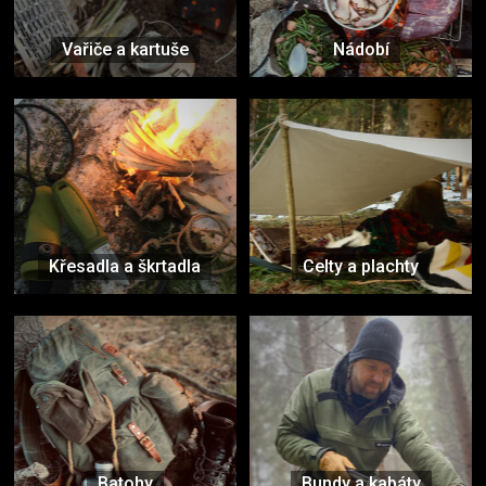
Vařiče a kartuše
Nádobí
Křesadla a škrtadla
Celty a plachty
Batohy
Bundy a kabáty