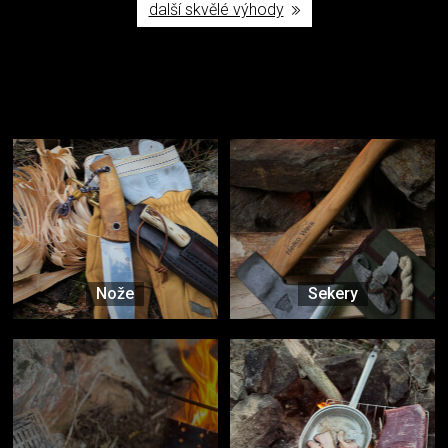
další skvělé výhody
Užijte si to v přírodě
Vybavení, na které spoléháte nejčastěji
Nože
Sekery