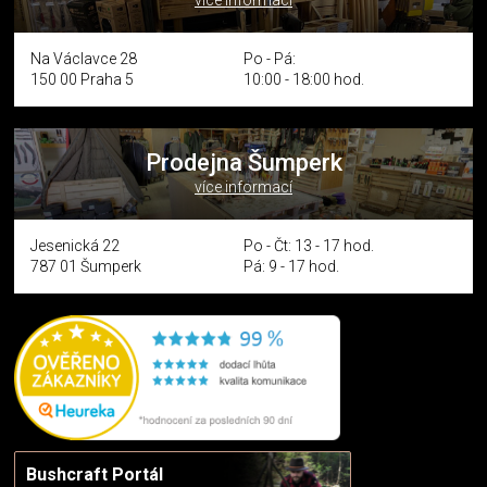
více informací
Na Václavce 28
Po - Pá:
150 00 Praha 5
10:00 - 18:00 hod.
Prodejna Šumperk
více informací
Jesenická 22
Po - Čt: 13 - 17 hod.
787 01 Šumperk
Pá: 9 - 17 hod.
Bushcraft Portál