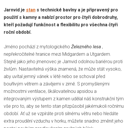
Jarnvid je
stan
s technické bavlny a je připravený pro
použití s kamny a nabízí prostor pro čtyři dobrodruhy,
kteří požadují funkčnost a flexibilitu pro všechna čtyři
roční období.
Jméno pochází z mytologického
Železného lesa
,
nepřekročitelné hranice mezi Midgardem a Utgardem.
Stejně jako jeho jmenovec je Jarnvid
odolnou
bariérou proti
živlům. Nastavitelná výška znamená, že může stát vysoko,
aby uvítal jemný vánek v létě nebo se schoval před
bouřlivým větrem a závějemi v zimě. S promyšlenými
možnostmi ventilace, škálovatelnou apsidou a
integrovaným výstupem z kamen udělal náš konstrukční tým
vše pro to, aby se tento stan přizpůsobil jakémukoli ročnímu
období. Ať už se vzpíráte proti silnému větru nebo hledáte
extra proudění vzduchu v horku, můžete snadno změnit jeho