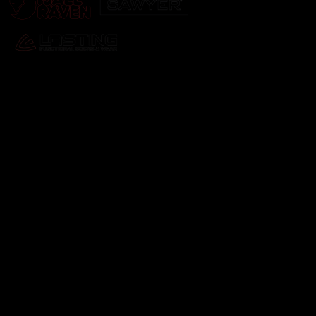
Odebírat newsletter
Vložte svůj e-mail a my vám budeme zasílat informace o
nových produktech na našem e-shopu.
E-mail
Vložením e-mailu souhlasíte s
podmínkami ochrany
osobních údajů
Přihlásit se