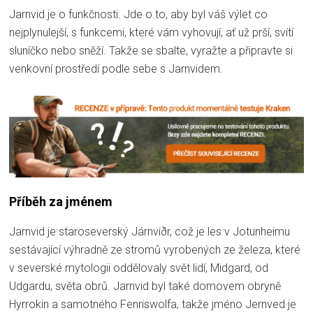
Jarnvid je o funkčnosti. Jde o to, aby byl váš výlet co
nejplynulejší, s funkcemi, které vám vyhovují, ať už prší, svítí
sluníčko nebo sněží. Takže se sbalte, vyražte a připravte si
venkovní prostředí podle sebe s Jarnvidem.
Příběh za jménem
Jarnvid je staroseverský Járnviðr, což je les v Jotunheimu
sestávající výhradně ze stromů vyrobených ze železa, které
v severské mytologii oddělovaly svět lidí, Midgard, od
Udgardu, světa obrů. Jarnvid byl také domovem obryně
Hyrrokin a samotného Fenriswolfa, takže jméno Jernved je