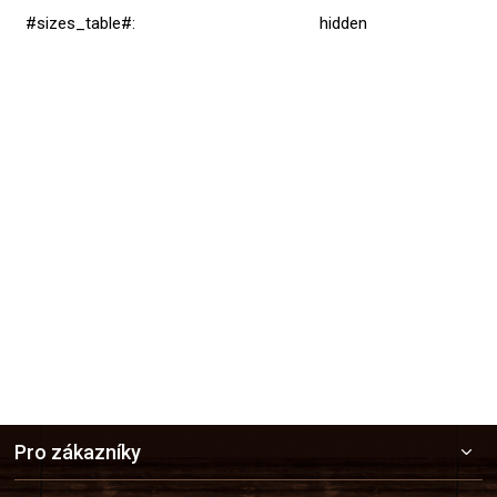
#sizes_table#
:
hidden
Přidat hodnocení
Z
Pro zákazníky
á
p