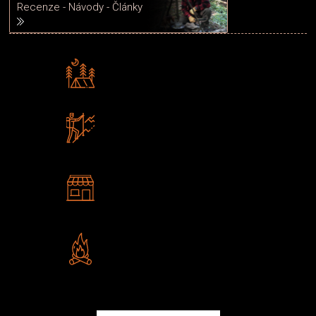
Recenze - Návody - Články
Rádi předáváme zkušenosti
Poradíme vám s výběrem
Zboží sami testujeme
U nás nekoupíte „zajíce v pytli“
2 kamenné prodejny
Navštivte nás v Praze a
Šumperku
Vlastní značka JuBö
Poctivá ruční výroba v ČR