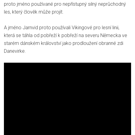
proto jméno používané pro nepřístupný
silný neprůchodný
les, který člověk může projít.
A jméno Jarnvid proto používali Vikingové pro lesní linii,
která se táhla od pobřeží k pobřeží na severu Německa ve
starém dánském království jako prodloužení obranné zdi
Danevirke.