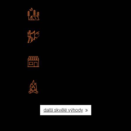
Rádi předáváme zkušenosti
Poradíme vám s výběrem
Zboží sami testujeme
U nás nekoupíte „zajíce v pytli“
2 kamenné prodejny
Navštivte nás v Praze a
Šumperku
Vlastní značka JuBö
Poctivá ruční výroba v ČR
další skvělé výhody