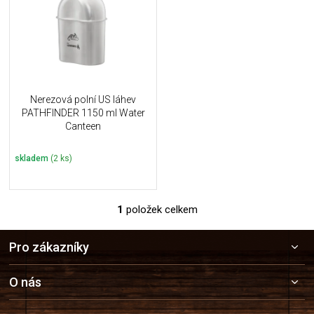
i
k
s
t
p
ů
r
o
d
u
Nerezová polní US láhev
k
PATHFINDER 1150 ml Water
t
Canteen
ů
skladem
(2 ks)
1
položek celkem
O
v
Z
l
Pro zákazníky
á
á
p
d
a
a
O nás
c
t
í