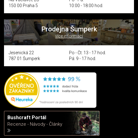
150 00 Praha 5
10:00 - 18:00 hod.
Prodejna Šumperk
více informací
Jesenická 22
Po - Čt: 13 - 17 hod.
787 01 Šumperk
Pá: 9 - 17 hod.
Bushcraft Portál
Recenze - Návody - Články