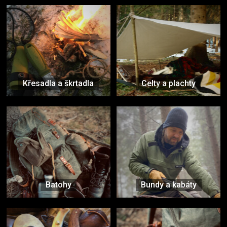
Křesadla a škrtadla
Celty a plachty
Batohy
Bundy a kabáty