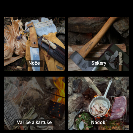
Užijte si to v přírodě
Vybavení, na které spoléháte nejčastěji
Nože
Sekery
Vařiče a kartuše
Nádobí