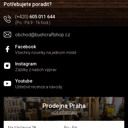
í
p
Potřebujete poradit?
r
v
(+420)
605 011 644
k
(Po - Pá 9 - 16 hod.)
y
v
obchod@bushcraftshop.cz
ý
p
i
Facebook
s
Všechny novinky na jednom místě
u
Instagram
Zážitky z našich výprav
Youtube
Užitečné recenze a návody
Prodejna Praha
více informací
Na Václavce 28
Po - Pá: