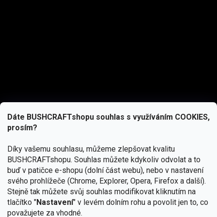
Dáte BUSHCRAFTshopu souhlas s využíváním COOKIES,
prosím?
Díky vašemu souhlasu, můžeme zlepšovat kvalitu
BUSHCRAFTshopu.
Souhlas můžete kdykoliv odvolat a to
buď v patičce e-shopu (dolní část webu), nebo v nastavení
svého prohlížeče (Chrome, Explorer, Opera, Firefox a další).
Stejně tak můžete svůj souhlas modifikovat kliknutím na
tlačítko "
Nastavení
" v levém dolním rohu a povolit jen to, co
Přihlásit se
považujete za vhodné.