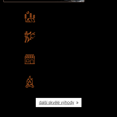
Rádi předáváme zkušenosti
Poradíme vám s výběrem
Zboží sami testujeme
U nás nekoupíte „zajíce v pytli“
2 kamenné prodejny
Navštivte nás v Praze a
Šumperku
Vlastní značka JuBö
Poctivá ruční výroba v ČR
další skvělé výhody