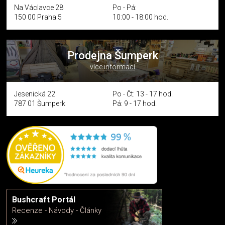
Na Václavce 28
Po - Pá:
150 00 Praha 5
10:00 - 18:00 hod.
Prodejna Šumperk
více informací
Jesenická 22
Po - Čt: 13 - 17 hod.
787 01 Šumperk
Pá: 9 - 17 hod.
Bushcraft Portál
Recenze - Návody - Články