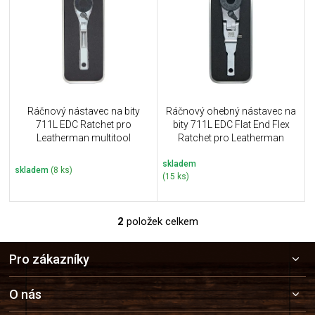
u
i
k
s
t
p
ů
r
o
d
u
Ráčnový nástavec na bity
Ráčnový ohebný nástavec na
k
711L EDC Ratchet pro
bity 711L EDC Flat End Flex
t
Leatherman multitool
Ratchet pro Leatherman
ů
multitool
skladem
skladem
(8 ks)
(15 ks)
2
položek celkem
O
v
Z
l
Pro zákazníky
á
á
p
d
a
a
O nás
c
t