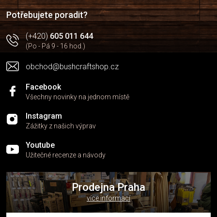
í
í
p
Potřebujete poradit?
r
v
(+420)
605 011 644
k
(Po - Pá 9 - 16 hod.)
y
v
obchod@bushcraftshop.cz
ý
p
i
Facebook
s
Všechny novinky na jednom místě
u
Instagram
Zážitky z našich výprav
Youtube
Užitečné recenze a návody
Prodejna Praha
více informací