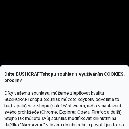
Dáte BUSHCRAFTshopu souhlas s využíváním COOKIES,
prosím?
Díky vašemu souhlasu, můžeme zlepšovat kvalitu
BUSHCRAFTshopu.
Souhlas můžete kdykoliv odvolat a to
buď v patičce e-shopu (dolní část webu), nebo v nastavení
svého prohlížeče (Chrome, Explorer, Opera, Firefox a další).
Stejně tak můžete svůj souhlas modifikovat kliknutím na
tlačítko "
Nastavení
" v levém dolním rohu a povolit jen to, co