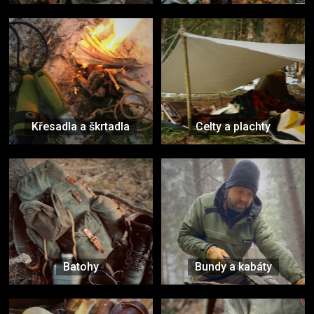
Křesadla a škrtadla
Celty a plachty
Batohy
Bundy a kabáty