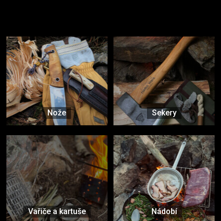
Užijte si to v přírodě
Vybavení, na které spoléháte nejčastěji
Nože
Sekery
Vařiče a kartuše
Nádobí