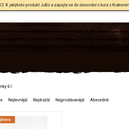
12. 8. jakýkoliv produkt JuBö a zapojte se do slosování o kurz s Krakene
ky 6 l
me
Nejlevnější
Nejdražší
Nejprodávanější
Abecedně
výbava