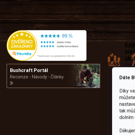
Rád
pře
zku
Por
vám
Bushcraft Portál
výb
Recenze - Návody - Články
Dáte B
Díky v
da
můžete 
nastave
tak můž
dolním 
Děkuje