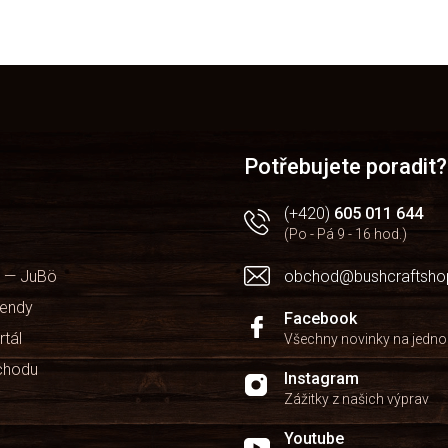
v
l
á
d
a
c
í
p
r
Potřebujete poradit?
v
k
(+420)
605 011 644
y
(Po - Pá 9 - 16 hod.)
v
ý
p
 — JuBö
obchod@bushcraftsho
i
kendy
s
Facebook
u
rtál
Všechny novinky na jedn
chodu
Instagram
Zážitky z našich výprav
Youtube