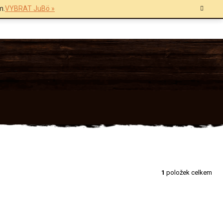
m.
VYBRAT JuBö »
1
položek celkem