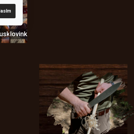
lasím
usky
Novinky