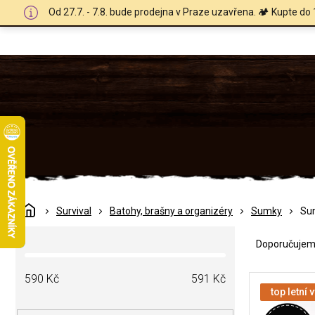
Přejít
Od 27.7. - 7.8. bude prodejna v Praze uzavřena. 🏕️ Kupte do 
na
obsah
Domů
Survival
Batohy, brašny a organizéry
Sumky
Sum
Ř
P
a
Doporučuje
o
z
s
e
V
t
590
Kč
591
Kč
n
ý
top letní 
r
í
p
a