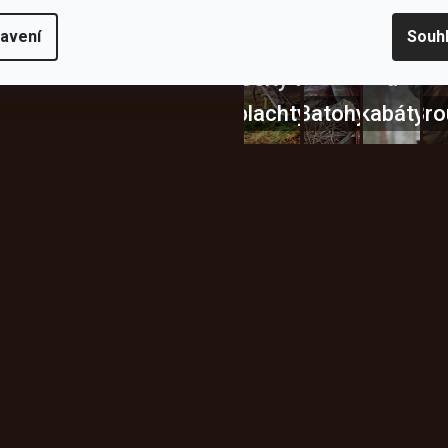
avení
Souh
Bundy
Celty a
a
plachty
Batohy
kabáty
Bro
Instagram
h produktech na našem e-
údajů