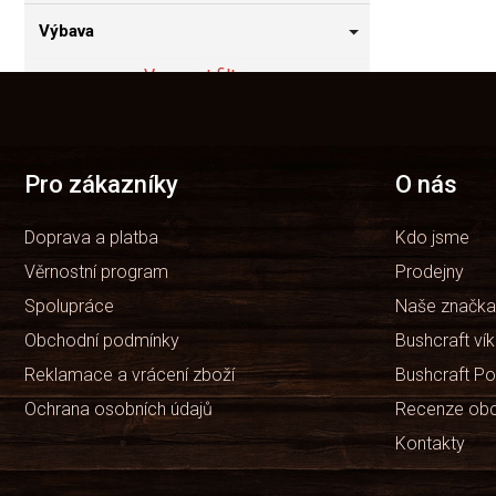
Výbava
Vymazat filtry
Z
á
Položek k zobrazení:
1
p
a
t
Pro zákazníky
O nás
í
Doprava a platba
Kdo jsme
Věrnostní program
Prodejny
Spolupráce
Naše značka
Obchodní podmínky
Bushcraft ví
Reklamace a vrácení zboží
Bushcraft Po
Ochrana osobních údajů
Recenze ob
Kontakty