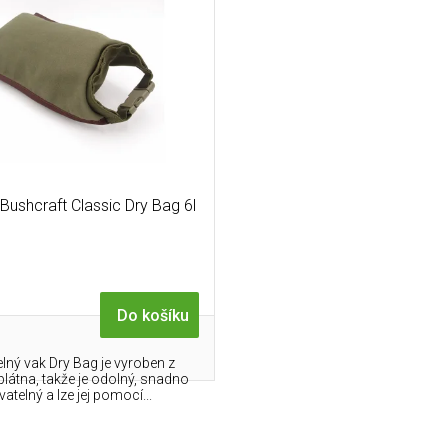
ushcraft Classic Dry Bag 6l
Do košíku
lný vak Dry Bag je vyroben z
látna, takže je odolný, snadno
telný a lze jej pomocí...
O