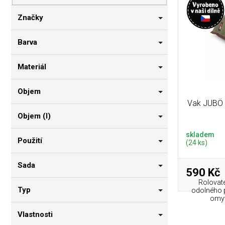
p
i
n
r
s
n
Značky
o
p
í
d
r
p
Barva
u
o
a
k
d
n
Materiál
t
u
e
ů
k
l
Objem
t
Vak JUBÖ B
ů
Objem (l)
skladem
Použití
(24 ks)
Sada
590 Kč
Rolovate
Typ
odolného p
omyva
Vlastnosti