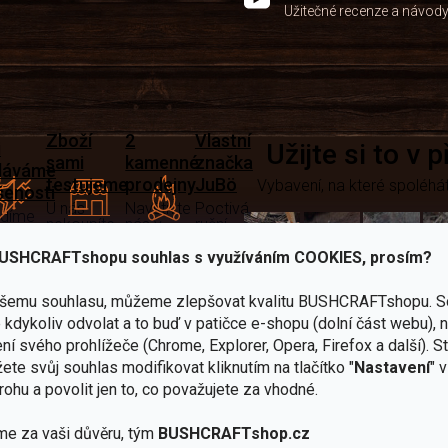
Užitečné recenze a návod
Zboží
2
Vlastní
i
Užijte si to v 
sami
kamenné
značka
dáváme
testujeme
prodejny
JuBö
Vybavení, na které spoléhát
šenosti
U nás
Navštivte
Poctivá
adíme
nekoupíte
nás v
ruční
 s
„zajíce v
Praze a
výroba
ěrem
pytli“
Šumperku
v ČR
USHCRAFTshopu souhlas s využíváním COOKIES, prosím?
Vařiče
ašemu souhlasu, můžeme zlepšovat kvalitu BUSHCRAFTshopu.
S
lší skvělé výhody
kdykoliv odvolat a to buď v patičce e-shopu (dolní část webu), 
a
ní svého prohlížeče (Chrome, Explorer, Opera, Firefox a další). S
Nože
Sekery
kartuše
Ná
ete svůj souhlas modifikovat kliknutím na tlačítko "
Nastavení
" 
rohu a povolit jen to, co považujete za vhodné.
me za vaši důvěru, tým
BUSHCRAFTshop.cz