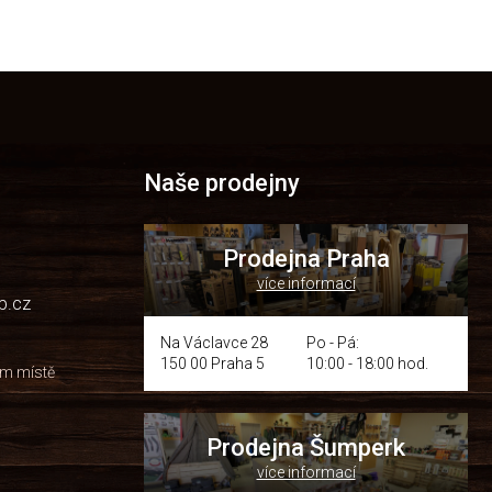
Naše prodejny
Prodejna Praha
více informací
p.cz
Na Václavce 28
Po - Pá:
150 00 Praha 5
10:00 - 18:00 hod.
om místě
Prodejna Šumperk
více informací