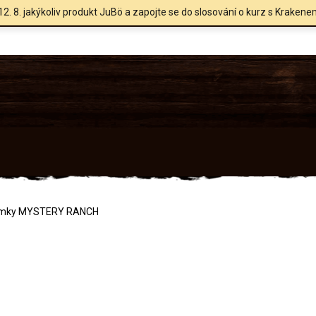
12. 8. jakýkoliv produkt JuBö a zapojte se do slosování o kurz s Krakene
mky MYSTERY RANCH