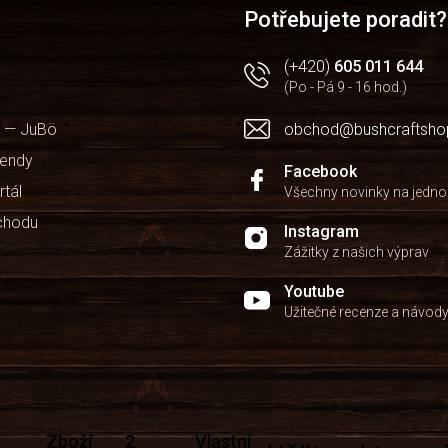
Potřebujete poradit?
(+420)
605 011 644
(Po - Pá 9 - 16 hod.)
 — JuBö
obchod@bushcraftsho
kendy
Facebook
rtál
Všechny novinky na jedn
chodu
Instagram
Zážitky z našich výprav
Youtube
Užitečné recenze a návod
Zboží
2
Vlastní