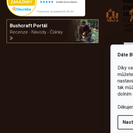
Rád
pře
zku
Por
vám
Bushcraft Portál
výb
Recenze - Návody - Články
da
Dáte B
Díky v
můžete 
nastave
tak můž
dolním 
Děkuje
Nast