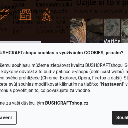
i
Užijte si to v 
sami
kamenné
značka
dáváme
testujeme
prodejny
JuBö
Vybavení, na které spoléhát
šenosti
U nás
Navštivte
Poctivá
adíme
nekoupíte
nás v
ruční
 s
„zajíce v
Praze a
výroba
ěrem
pytli“
Šumperku
v ČR
Vařiče
lší skvělé výhody
a
USHCRAFTshopu souhlas s využíváním COOKIES, prosím?
Nože
Sekery
kartuše
Ná
ašemu souhlasu, můžeme zlepšovat kvalitu BUSHCRAFTshopu.
S
kdykoliv odvolat a to buď v patičce e-shopu (dolní část webu), 
ní svého prohlížeče (Chrome, Explorer, Opera, Firefox a další). S
ete svůj souhlas modifikovat kliknutím na tlačítko "
Nastavení
" 
rohu a povolit jen to, co považujete za vhodné.
Bundy
me za vaši důvěru, tým
BUSHCRAFTshop.cz
Celty a
a
avení
Souh
plachty
Batohy
kabáty
Bro