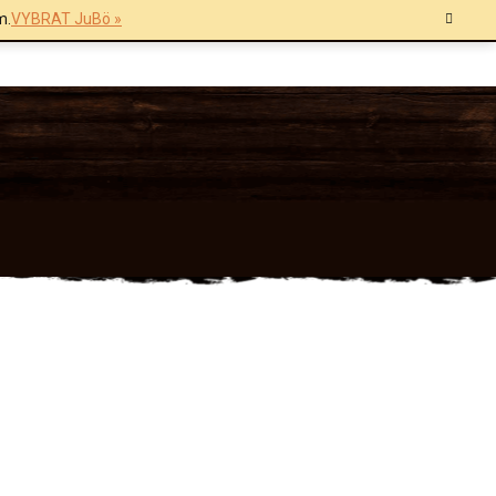
m.
VYBRAT JuBö »