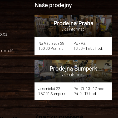
Naše prodejny
Prodejna Praha
více informací
p.cz
Na Václavce 28
Po - Pá:
150 00 Praha 5
10:00 - 18:00 hod.
om místě
Prodejna Šumperk
více informací
y
Jesenická 22
Po - Čt: 13 - 17 hod.
787 01 Šumperk
Pá: 9 - 17 hod.
Značky ověřené