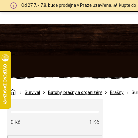
Přejít
Od 27.7. - 7.8. bude prodejna v Praze uzavřena. 🏕️ Kupte do 
na
obsah
Domů
Survival
Batohy, brašny a organizéry
Brašny
Su
P
o
s
t
0
Kč
1
Kč
r
a