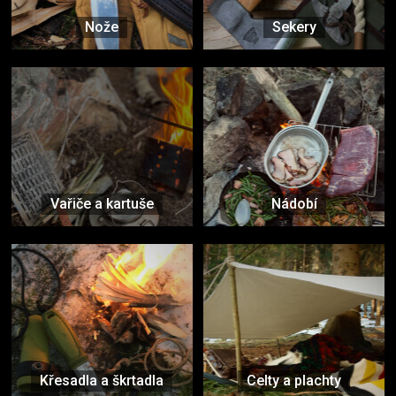
Nože
Sekery
Vařiče a kartuše
Nádobí
Křesadla a škrtadla
Celty a plachty