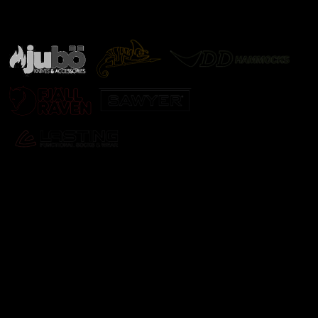
Značky ověřené samotnou přírodou
další značky
Odebírat newsletter
Vložte svůj e-mail a my vám budeme zasílat informace o
nových produktech na našem e-shopu.
E-mail