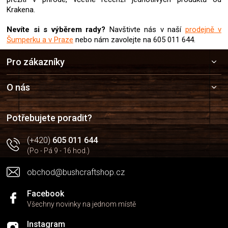
ý
Krakena.
p
i
Nevíte si s výběrem rady?
Navštivte nás v naší
prodejně v
s
Šumperku a v Praze
nebo nám zavolejte na 605 011 644.
u
Z
Pro zákazníky
á
p
a
O nás
t
í
Potřebujete poradit?
(+420)
605 011 644
(Po - Pá 9 - 16 hod.)
obchod@bushcraftshop.cz
Facebook
Všechny novinky na jednom místě
Instagram