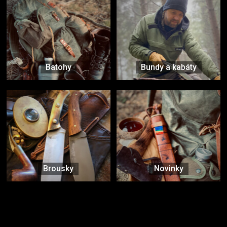
Batohy
Bundy a kabáty
Brousky
Novinky