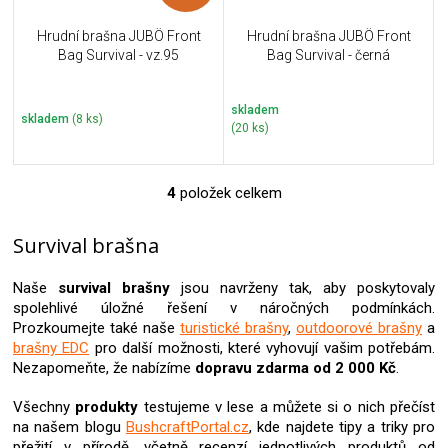
Hrudní brašna JUBÖ Front
Hrudní brašna JUBÖ Front
Bag Survival - vz.95
Bag Survival - černá
skladem
skladem
(8 ks)
(20 ks)
4
položek celkem
O
v
l
Survival brašna
á
d
Naše
survival brašny
jsou navrženy tak, aby poskytovaly
a
spolehlivé úložné řešení v náročných podmínkách.
c
Prozkoumejte také naše
turistické brašny
,
outdoorové brašny
a
í
brašny EDC
pro další možnosti, které vyhovují vašim potřebám.
p
Nezapomeňte, že nabízíme
dopravu zdarma od 2 000 Kč
.
r
v
Všechny
produkty
testujeme v lese a můžete si o nich přečíst
k
na našem blogu
BushcraftPortal.cz
, kde najdete tipy a triky pro
y
v
přežití v přírodě, včetně recenzí jednotlivých produktů od