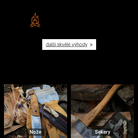
Šumperku
Vlastní značka JuBö
Poctivá ruční výroba v ČR
další skvělé výhody
Užijte si to v přírodě
Vybavení, na které spoléháte nejčastěji
Nože
Sekery