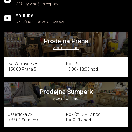
Zážitky z našich výprav
Youtube
Užitečné recenze a návody
Prodejna Praha
více informací
Na Václavce 28
Po - Pá:
150 00 Praha 5
10:00 - 18:00 hod.
Prodejna Šumperk
více informací
Jesenická 22
Po - Čt: 13 - 17 hod.
787 01 Šumperk
Pá: 9 - 17 hod.