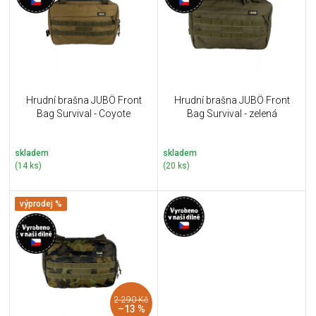
i
k
s
t
p
ů
r
o
d
u
Hrudní brašna JUBÖ Front
Hrudní brašna JUBÖ Front
k
Bag Survival - Coyote
Bag Survival - zelená
t
ů
skladem
skladem
(14 ks)
(20 ks)
výprodej %
2 290 Kč
–13 %