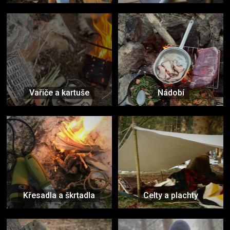
Vařiče a kartuše
Nádobí
Křesadla a škrtadla
Celty a plachty