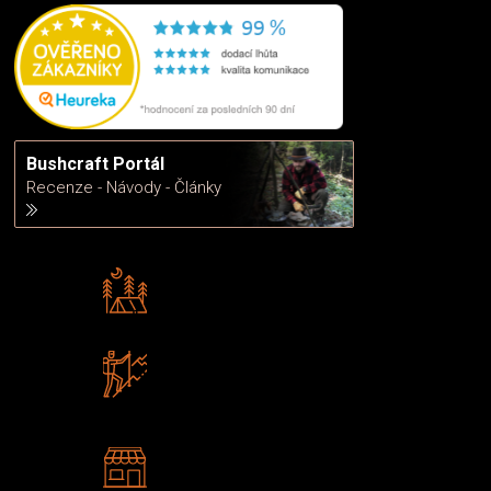
Bushcraft Portál
Recenze - Návody - Články
Rádi předáváme zkušenosti
Poradíme vám s výběrem
Zboží sami testujeme
U nás nekoupíte „zajíce v pytli“
2 kamenné prodejny
Navštivte nás v Praze a