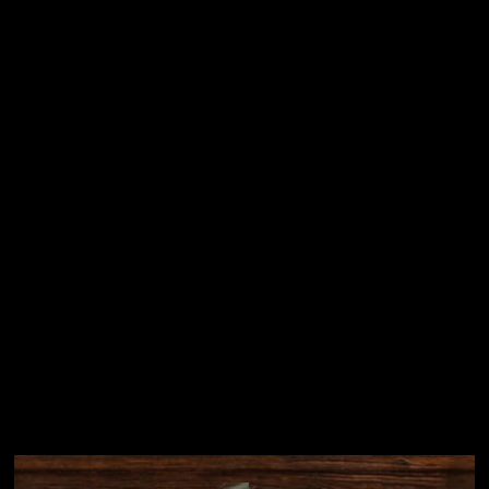
Vložením e-mailu souhlasíte s
podmínkami ochrany
osobních údajů
Přihlásit se
Instagram