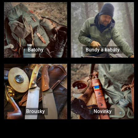
Batohy
Bundy a kabáty
Brousky
Novinky