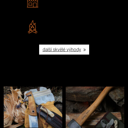
Navštivte nás v Praze a
Šumperku
Vlastní značka JuBö
Poctivá ruční výroba v ČR
další skvělé výhody
Užijte si to v přírodě
Vybavení, na které spoléháte nejčastěji