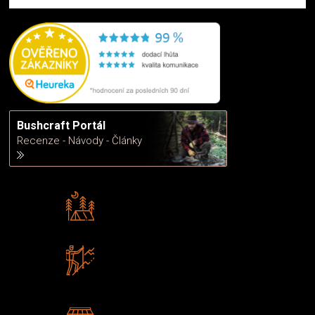
Bushcraft Portál
Recenze - Návody - Články
Rádi předáváme zkušenosti
Poradíme vám s výběrem
Zboží sami testujeme
U nás nekoupíte „zajíce v pytli“
2 kamenné prodejny