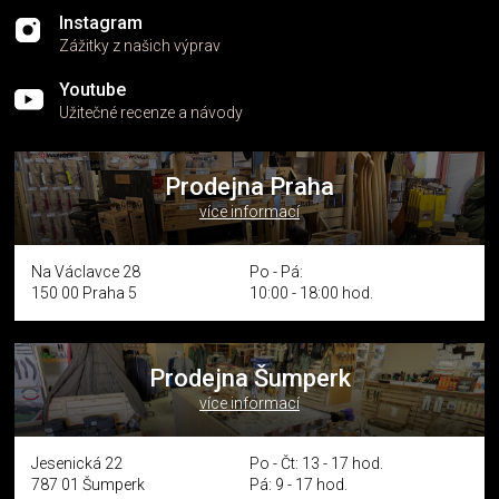
Instagram
Zážitky z našich výprav
Youtube
Užitečné recenze a návody
Prodejna Praha
více informací
Na Václavce 28
Po - Pá:
150 00 Praha 5
10:00 - 18:00 hod.
Prodejna Šumperk
více informací
Jesenická 22
Po - Čt: 13 - 17 hod.
787 01 Šumperk
Pá: 9 - 17 hod.