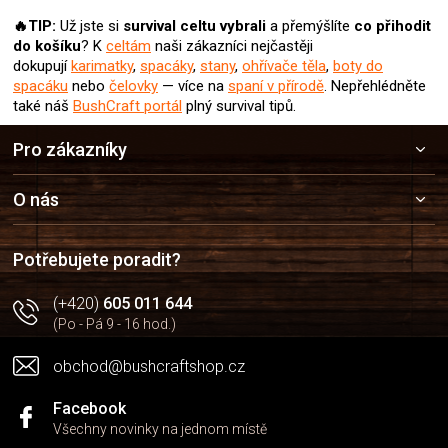
🔥TIP:
Už jste si
survival celtu
vybrali
a přemýšlíte
co přihodit
do košíku
? K
celtám
naši zákazníci nejčastěji
dokupují
karimatky
,
spacáky
,
stany
,
ohřívače těla
,
boty do
spacáku
nebo
čelovky
— více na
spaní v přírodě
. Nepřehlédněte
také náš
BushCraft portál
plný survival tipů.
Z
Pro zákazníky
á
p
a
O nás
t
í
Potřebujete poradit?
(+420)
605 011 644
(Po - Pá 9 - 16 hod.)
obchod@bushcraftshop.cz
Facebook
Všechny novinky na jednom místě