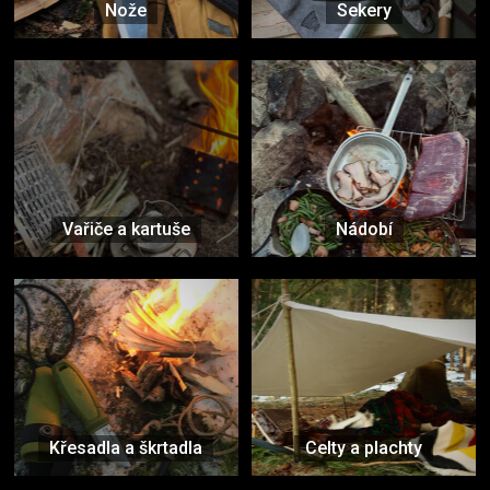
Nože
Sekery
Vařiče a kartuše
Nádobí
Křesadla a škrtadla
Celty a plachty