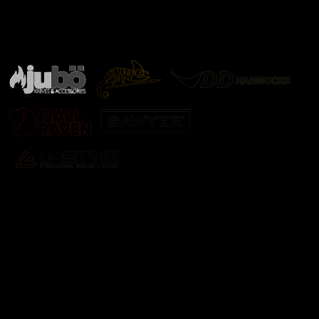
Značky ověřené samotnou přírodou
další značky
Odebírat newsletter
Vložte svůj e-mail a my vám budeme zasílat informace o
nových produktech na našem e-shopu.