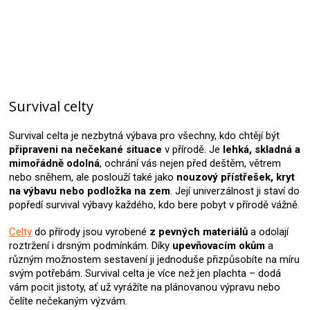
Survival celty
Survival celta je nezbytná výbava pro všechny, kdo chtějí být
připraveni na nečekané situace
v přírodě. Je
lehká, skladná a
mimořádně odolná
, ochrání vás nejen před deštěm, větrem
nebo sněhem, ale poslouží také jako
nouzový přístřešek, kryt
na výbavu nebo podložka na zem
. Její univerzálnost ji staví do
popředí survival výbavy každého, kdo bere pobyt v přírodě vážně.
Celty
do přírody jsou vyrobené
z pevných materiálů
a odolají
roztržení i drsným podmínkám. Díky
upevňovacím okům
a
různým možnostem sestavení ji jednoduše přizpůsobíte na míru
svým potřebám. Survival celta je více než jen plachta – dodá
vám pocit jistoty, ať už vyrážíte na plánovanou výpravu nebo
čelíte nečekaným výzvám.