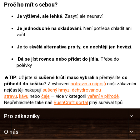
Proč ho mít s sebou?
Je výživné, ale lehké.
Zasytí, ale neunaví.
Je jednoduché na skladování.
Není potřeba chladit ani
vařit.
Je to skvělá alternativa pro ty, co nechtějí jen hovězí.
Dá se jíst rovnou nebo přidat do jídla.
Třeba do
polévky.
🔥TIP:
Už jste si
sušené krůtí maso
vybrali
a přemýšlíte
co
přihodit do košíku
? Z vybavení
potravin a nápojů
naši zákazníci
nejčastěji nakupují
sušený hmyz
,
dehydrovanou
stravu
,
kávu
nebo
čaje
— více v kategorii
vaření v přírodě
.
Nepřehlédněte také náš
BushCraft portál
plný survival tipů.
Z
Pro zákazníky
á
p
a
O nás
t