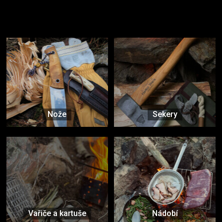
Užijte si to v přírodě
Vybavení, na které spoléháte nejčastěji
Nože
Sekery
Vařiče a kartuše
Nádobí