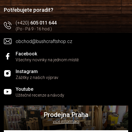
í
Potřebujete poradit?
(+420)
605 011 644
(Po - Pá 9 - 16 hod.)
obchod@bushcraftshop.cz
Facebook
Všechny novinky na jednom místě
Instagram
Zážitky z našich výprav
Youtube
Užitečné recenze a návody
Prodejna Praha
více informací