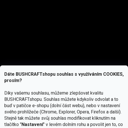
Dáte BUSHCRAFTshopu souhlas s využíváním COOKIES,
prosím?
Díky vašemu souhlasu, můžeme zlepšovat kvalitu
BUSHCRAFTshopu.
Souhlas můžete kdykoliv odvolat a to
buď v patičce e-shopu (dolní část webu), nebo v nastavení
svého prohlížeče (Chrome, Explorer, Opera, Firefox a další).
Stejně tak můžete svůj souhlas modifikovat kliknutím na
tlačítko "
Nastavení
" v levém dolním rohu a povolit jen to, co