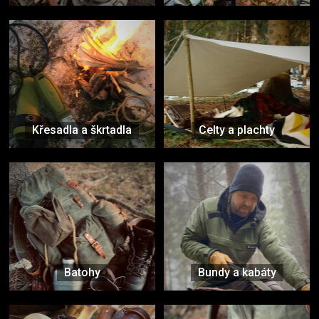
Křesadla a škrtadla
Celty a plachty
Batohy
Bundy a kabáty