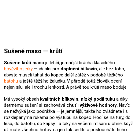
Sušené maso — krůtí
Sušené krůtí maso
je lehčí, jemnější brácha klasického
hovězího jerky
— ideální pro
doplnění bílkovin
, ale bez toho,
abyste museli tahat do kopce další zátěž v podobě těžkého
batohu
a ještě těžšího žaludku. V přírodě totiž člověk ocení
nejen sílu, ale i trochu lehkosti. A právě tou krůtí maso boduje.
Má vysoký obsah
kvalitních bílkovin, nízký podíl tuku
a díky
šetrnému sušení si zachovává
chuť i výživové hodnoty
. Navíc
se nežvýká jako podrážka — je jemnější, takže ho zvládnete i s
rozklepanýma rukama po výstupu na kopec. Hodí se na túry, do
lesa, do batohu, do kapsy… a taky na večerní mlsání u ohně, když
už máte všechno hotovo a jen tak sedíte a posloucháte ticho.