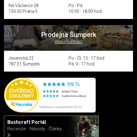
Na Václavce 28
Po - Pá:
150 00 Praha 5
10:00 - 18:00 hod.
Prodejna Šumperk
více informací
Jesenická 22
Po - Čt: 13 - 17 hod.
787 01 Šumperk
Pá: 9 - 17 hod.
Bushcraft Portál
Recenze - Návody - Články