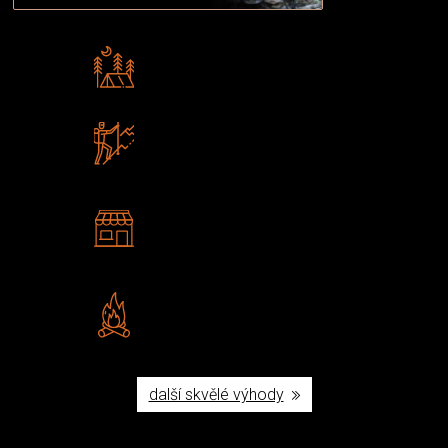
Rádi předáváme zkušenosti
Poradíme vám s výběrem
Zboží sami testujeme
U nás nekoupíte „zajíce v pytli“
2 kamenné prodejny
Navštivte nás v Praze a
Šumperku
Vlastní značka JuBö
Poctivá ruční výroba v ČR
další skvělé výhody