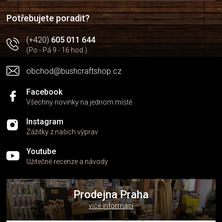
t
í
í
p
Potřebujete poradit?
r
v
(+420)
605 011 644
k
(Po - Pá 9 - 16 hod.)
y
v
obchod@bushcraftshop.cz
ý
p
i
Facebook
s
Všechny novinky na jednom místě
u
Instagram
Zážitky z našich výprav
Youtube
Užitečné recenze a návody
Prodejna Praha
více informací