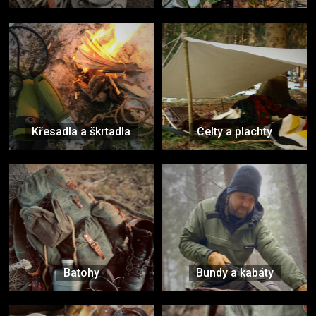
Křesadla a škrtadla
Celty a plachty
Batohy
Bundy a kabáty