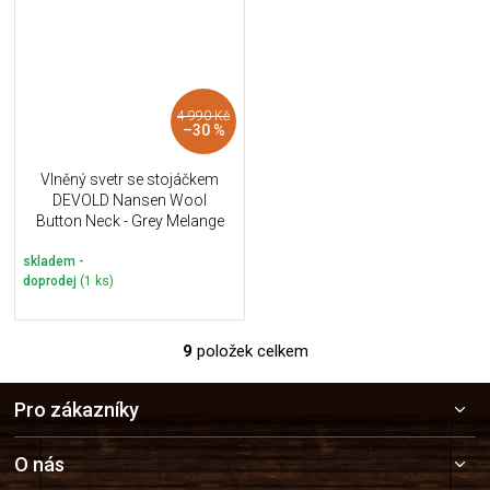
4 990 Kč
–30 %
Vlněný svetr se stojáčkem
DEVOLD Nansen Wool
Button Neck - Grey Melange
skladem -
doprodej
(1 ks)
9
položek celkem
O
v
Z
l
Pro zákazníky
á
á
p
d
a
a
O nás
c