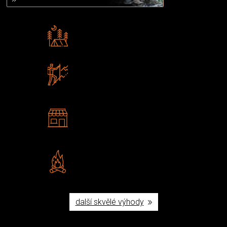
Rádi předáváme zkušenosti
Poradíme vám s výběrem
Zboží sami testujeme
U nás nekoupíte „zajíce v pytli“
2 kamenné prodejny
Navštivte nás v Praze a
Šumperku
Vlastní značka JuBö
Poctivá ruční výroba v ČR
další skvělé výhody