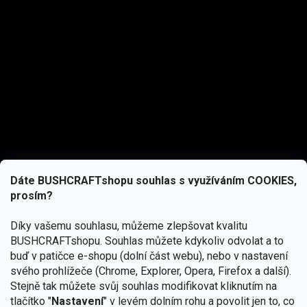
Dáte BUSHCRAFTshopu souhlas s využíváním COOKIES,
prosím?
Díky vašemu souhlasu, můžeme zlepšovat kvalitu
BUSHCRAFTshopu.
Souhlas můžete kdykoliv odvolat a to
buď v patičce e-shopu (dolní část webu), nebo v nastavení
svého prohlížeče (Chrome, Explorer, Opera, Firefox a další).
Stejně tak můžete svůj souhlas modifikovat kliknutím na
tlačítko "
Nastavení
" v levém dolním rohu a povolit jen to, co