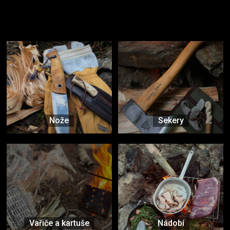
Užijte si to v přírodě
Vybavení, na které spoléháte nejčastěji
Nože
Sekery
Vařiče a kartuše
Nádobí