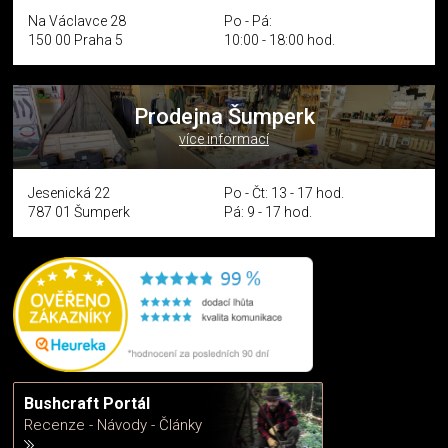
Na Václavce 28
Po - Pá:
150 00 Praha 5
10:00 - 18:00 hod.
Prodejna Šumperk
více informací
Jesenická 22
Po - Čt: 13 - 17 hod.
787 01 Šumperk
Pá: 9 - 17 hod.
Bushcraft Portál
Recenze - Návody - Články