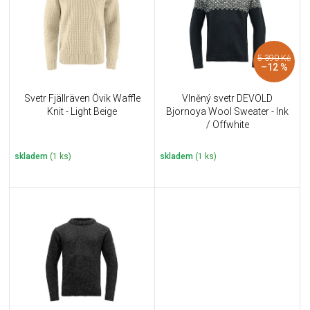
i
k
s
t
p
ů
r
5 390 Kč
o
–12 %
d
u
Svetr Fjällräven Övik Waffle
Vlněný svetr DEVOLD
k
Knit - Light Beige
Bjornoya Wool Sweater - Ink
t
/ Offwhite
ů
skladem
(1 ks)
skladem
(1 ks)